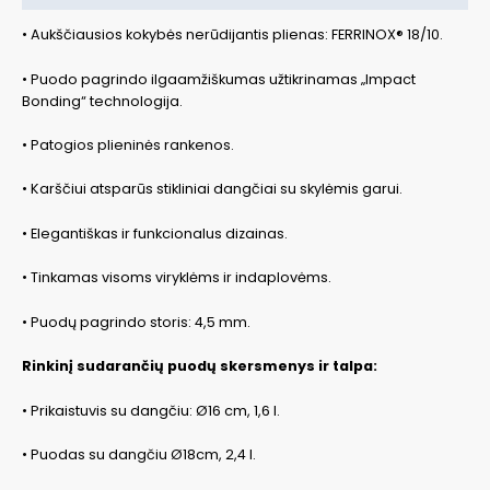
• Aukščiausios kokybės nerūdijantis plienas: FERRINOX® 18/10.
• Puodo pagrindo ilgaamžiškumas užtikrinamas „Impact
Bonding“ technologija.
• Patogios plieninės rankenos.
• Karščiui atsparūs stikliniai dangčiai su skylėmis garui.
• Elegantiškas ir funkcionalus dizainas.
• Tinkamas visoms viryklėms ir indaplovėms.
• Puodų pagrindo storis: 4,5 mm.
Rinkinį sudarančių puodų skersmenys ir talpa:
• Prikaistuvis su dangčiu: Ø16 cm, 1,6 l.
• Puodas su dangčiu Ø18cm, 2,4 l.