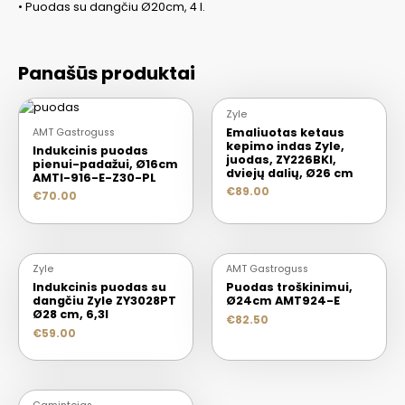
• Puodas su dangčiu Ø20cm, 4 l.
Panašūs produktai
Zyle
Emaliuotas ketaus
AMT Gastroguss
kepimo indas Zyle,
Indukcinis puodas
juodas, ZY226BKI,
pienui-padažui, Ø16cm
dviejų dalių, Ø26 cm
AMTI-916-E-Z30-PL
€
89.00
€
70.00
Zyle
AMT Gastroguss
Indukcinis puodas su
Puodas troškinimui,
dangčiu Zyle ZY3028PT
Ø24cm AMT924-E
Ø28 cm, 6,3l
€
82.50
€
59.00