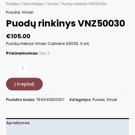
Pradžia
/
Gamintojas
/
Vinzer
/ Puodų rinkinys VNZ50030
Puodai
,
Vinzer
Puodų rinkinys VNZ50030
€
105.00
Puodų rinkinys Vinzer Culinaire 50030, 3 vnt.
Prieinamumas:
Liko 2
produkto
kiekis:
Puodų
Į krepšelį
rinkinys
VNZ50030
Produkto kodas:
7640143500307
Kategorijos:
Puodai
,
Vinzer
Aprašymas
Papildoma informacija