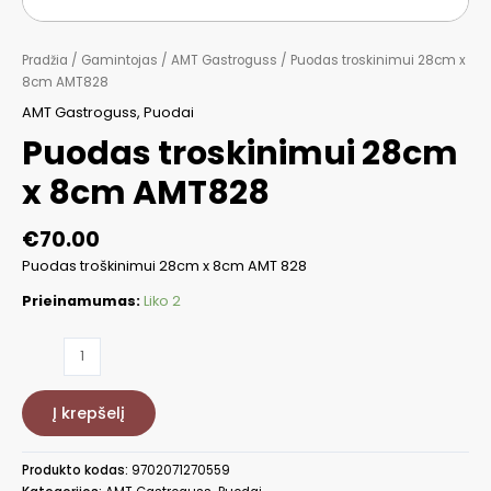
Pradžia
/
Gamintojas
/
AMT Gastroguss
/ Puodas troskinimui 28cm x
8cm AMT828
AMT Gastroguss
,
Puodai
Puodas troskinimui 28cm
x 8cm AMT828
€
70.00
Puodas troškinimui 28cm x 8cm AMT 828
Prieinamumas:
Liko 2
produkto
kiekis:
Puodas
Į krepšelį
troskinimui
28cm
x
Produkto kodas:
9702071270559
8cm