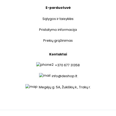
E-parduotuvė
Sąlygos ir taisyklės
Pristatymo informacija
Prekių grąžinimas
Kontaktai
+370 677 31358
info@deshop.lt
Megėjų g. 5A, Žukiškių k., Trakų r.