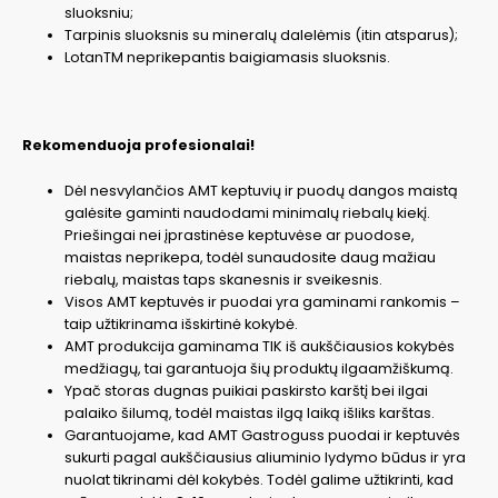
sluoksniu;
Tarpinis sluoksnis su mineralų dalelėmis (itin atsparus);
LotanTM neprikepantis baigiamasis sluoksnis.
Rekomenduoja profesionalai!
Dėl nesvylančios AMT keptuvių ir puodų dangos maistą
galėsite gaminti naudodami minimalų riebalų kiekį.
Priešingai nei įprastinėse keptuvėse ar puodose,
maistas neprikepa, todėl sunaudosite daug mažiau
riebalų, maistas taps skanesnis ir sveikesnis.
Visos AMT keptuvės ir puodai yra gaminami rankomis –
taip užtikrinama išskirtinė kokybė.
AMT produkcija gaminama TIK iš aukščiausios kokybės
medžiagų, tai garantuoja šių produktų ilgaamžiškumą.
Ypač storas dugnas puikiai paskirsto karštį bei ilgai
palaiko šilumą, todėl maistas ilgą laiką išliks karštas.
Garantuojame, kad AMT Gastroguss puodai ir keptuvės
sukurti pagal aukščiausius aliuminio lydymo būdus ir yra
nuolat tikrinami dėl kokybės. Todėl galime užtikrinti, kad