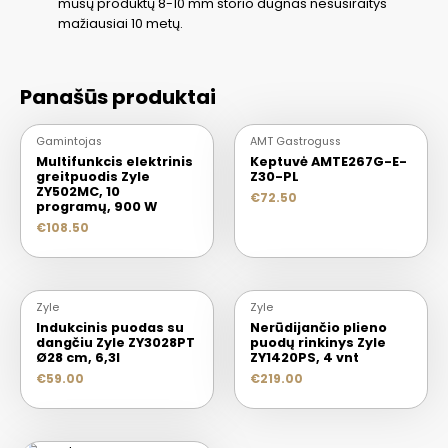
mūsų produktų 8-10 mm storio dugnas nesusiraitys
mažiausiai 10 metų.
Panašūs produktai
Gamintojas
AMT Gastroguss
Multifunkcis elektrinis
Keptuvė AMTE267G-E-
greitpuodis Zyle
Z30-PL
ZY502MC, 10
€
72.50
programų, 900 W
€
108.50
Zyle
Zyle
Indukcinis puodas su
Nerūdijančio plieno
dangčiu Zyle ZY3028PT
puodų rinkinys Zyle
Ø28 cm, 6,3l
ZY1420PS, 4 vnt
€
59.00
€
219.00