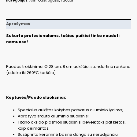
Kategorijos:
AMT Gastroguss
,
Puodai
AMT828
Aprašymas
Sukurta profesionalams, tačiau puikiai tinka naudoti
namuose!
Puodas troškinimui Ø 28 cm, 8 cm aukščio, standartinė rankena
(atlaiko iki 260°C karščio).
Keptuvės/Puodo sluoksniai:
Specialus aukštos kokybės patvarus aliuminio lydinys;
Abrazyvo srauto aliuminio sluoksnis;
Titano oksido plazmos sluoksnis; beveik toks pat kietas,
kaip deimantas;
Sustiprinta keraminė bazinė danga su nerūdijančiu