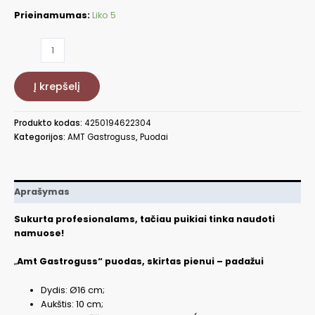
Prieinamumas:
Liko 5
produkto
kiekis:
Puodas
Į krepšelį
pienui-
padažui,
Ø16cm
Produkto kodas:
4250194622304
AMT916-
Kategorijos:
AMT Gastroguss
,
Puodai
E-
Z30-
PL
Aprašymas
Sukurta profesionalams, tačiau puikiai tinka naudoti
namuose!
„
Amt Gastroguss“ puodas, skirtas pienui – padažui
Dydis: Ø16 cm;
Aukštis: 10 cm;