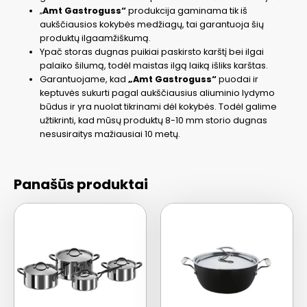
„
Amt Gastroguss“
produkcija gaminama tik iš
aukščiausios kokybės medžiagų, tai garantuoja šių
produktų ilgaamžiškumą.
Ypač storas dugnas puikiai paskirsto karštį bei ilgai
palaiko šilumą, todėl maistas ilgą laiką išliks karštas.
Garantuojame, kad
„Amt Gastroguss“
puodai ir
keptuvės sukurti pagal aukščiausius aliuminio lydymo
būdus ir yra nuolat tikrinami dėl kokybės. Todėl galime
užtikrinti, kad mūsų produktų 8-10 mm storio dugnas
nesusiraitys mažiausiai 10 metų.
Panašūs produktai