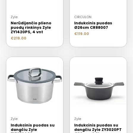
Zyle
CIRCULON
Nerūdijančio plieno
Indukcinis puodas
puodų rinkinys Zyle
Ø26cm CR88007
ZY1420PS, 4 vnt
€
119.00
€
219.00
Zyle
Zyle
Indukcinis puodas su
Indukcinis puodas su
dangčiu Zyle
dangčiu Zyle ZY3020PT