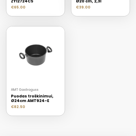
ZY12724CS
Ø20 cm, 2,3l
€
65.00
€
39.00
AMT Gastroguss
Puodas troškinimui,
Ø24cm AMT924-E
€
82.50