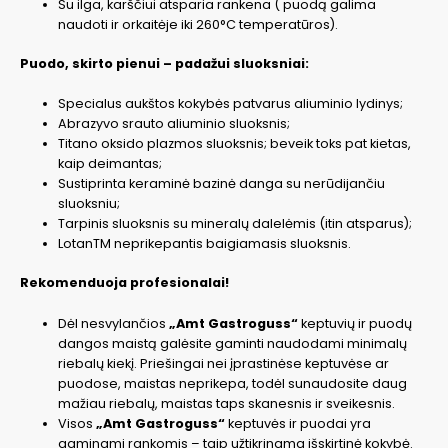
Su ilga, karščiui atsparia rankena ( puodą galima
naudoti ir orkaitėje iki 260°C temperatūros).
Puodo, skirto pienui – padažui sluoksniai:
Specialus aukštos kokybės patvarus aliuminio lydinys;
Abrazyvo srauto aliuminio sluoksnis;
Titano oksido plazmos sluoksnis; beveik toks pat kietas,
kaip deimantas;
Sustiprinta keraminė bazinė danga su nerūdijančiu
sluoksniu;
Tarpinis sluoksnis su mineralų dalelėmis (itin atsparus);
LotanTM neprikepantis baigiamasis sluoksnis.
Rekomenduoja profesionalai!
Dėl nesvylančios
„Amt Gastroguss“
keptuvių ir puodų
dangos maistą galėsite gaminti naudodami minimalų
riebalų kiekį. Priešingai nei įprastinėse keptuvėse ar
puodose, maistas neprikepa, todėl sunaudosite daug
mažiau riebalų, maistas taps skanesnis ir sveikesnis.
Visos
„Amt Gastroguss“
keptuvės ir puodai yra
gaminami rankomis – taip užtikrinama išskirtinė kokybė.