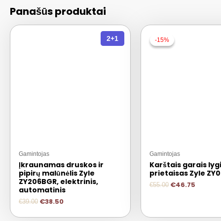
Panašūs produktai
2+1
-15%
-15%
Gamintojas
Gamintojas
Įkraunamas druskos ir
Karštais garais lyg
pipirų malūnėlis Zyle
prietaisas Zyle ZY
ZY206BGR, elektrinis,
€
46.75
€
55.00
automatinis
€
38.50
€
39.00