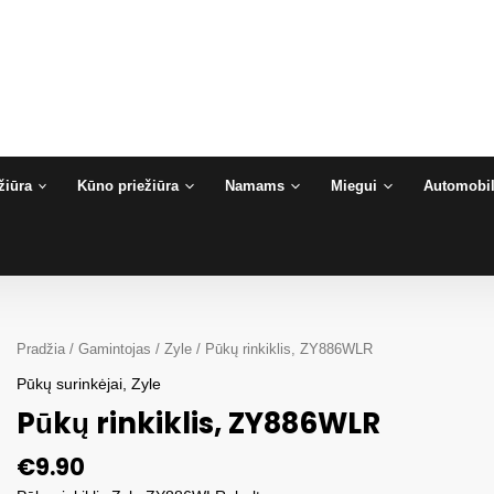
žiūra
Kūno priežiūra
Namams
Miegui
Automobil
Pradžia
/
Gamintojas
/
Zyle
/ Pūkų rinkiklis, ZY886WLR
Pūkų surinkėjai
,
Zyle
Pūkų rinkiklis, ZY886WLR
€
9.90