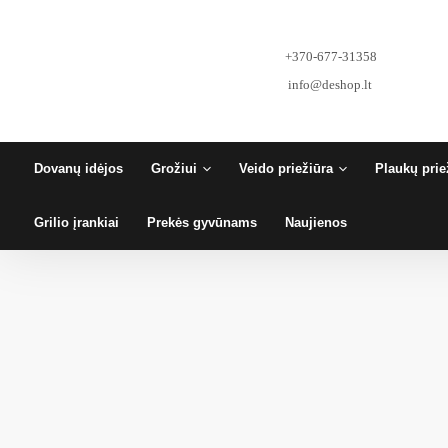
Pereiti
prie
turinio
+370-677-31358
info@deshop.lt
Dovanų idėjos
Grožiui
Veido priežiūra
Plaukų prie
Grilio įrankiai
Prekės gyvūnams
Naujienos