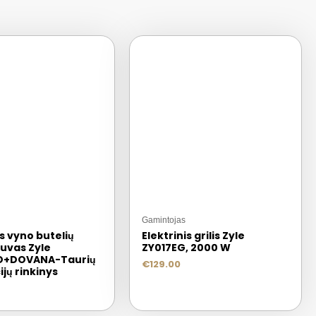
Gamintojas
is vyno butelių
Elektrinis grilis Zyle
tuvas Zyle
ZY017EG, 2000 W
O+DOVANA-Taurių
€
129.00
jų rinkinys