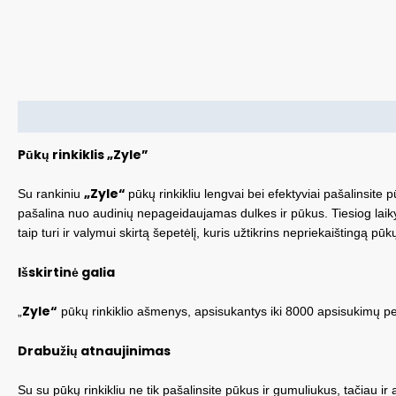
Aprašymas
Pūkų rinkiklis „Zyle”
„Zyle“
Su rankiniu
pūkų rinkikliu lengvai bei efektyviai pašalinsit
pašalina nuo audinių nepageidaujamas dulkes ir pūkus. Tiesiog laikyki
taip turi ir valymui skirtą šepetėlį, kuris užtikrins nepriekaištingą pūk
Išskirtinė galia
Zyle“
„
pūkų rinkiklio ašmenys, apsisukantys iki 8000 apsisukimų per
Drabužių atnaujinimas
Su su pūkų rinkikliu ne tik pašalinsite pūkus ir gumuliukus, tačiau 