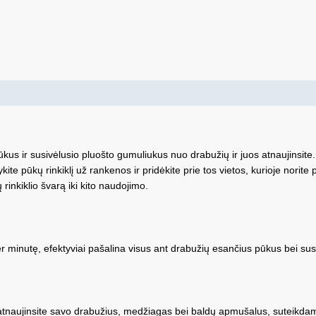
e pūkus ir susivėlusio pluošto gumuliukus nuo drabužių ir juos atnaujinsi
te pūkų rinkiklį už rankenos ir pridėkite prie tos vietos, kurioje norit
ų rinkiklio švarą iki kito naudojimo.
 minutę, efektyviai pašalina visus ant drabužių esančius pūkus bei sus
ir atnaujinsite savo drabužius, medžiagas bei baldų apmušalus, suteikda