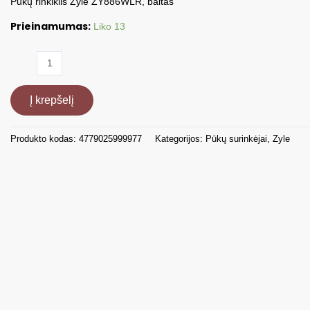
Pūkų rinkiklis Zyle ZY886WLR, baltas
Prieinamumas:
Liko 13
produkto
kiekis:
Pūkų
Į krepšelį
rinkiklis,
ZY886WLR
Produkto kodas:
4779025999977
Kategorijos:
Pūkų surinkėjai
,
Zyle