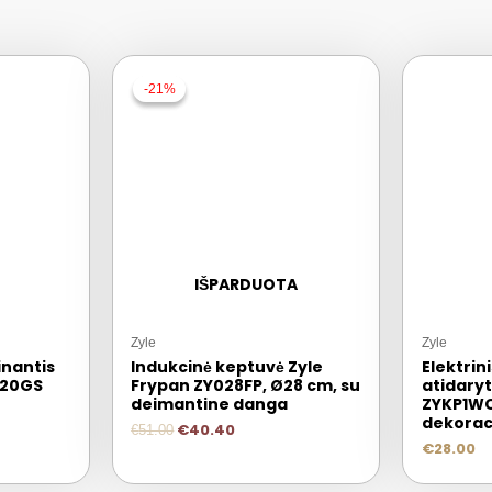
-21%
-21%
IŠPARDUOTA
Zyle
Zyle
inantis
Indukcinė keptuvė Zyle
Elektrin
020GS
Frypan ZY028FP, Ø28 cm, su
atidary
deimantine danga
ZYKP1W
dekoraci
€
40.40
€
51.00
€
28.00