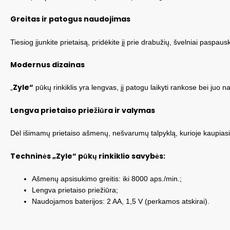
Greitas ir patogus naudojimas
Tiesiog įjunkite prietaisą, pridėkite jį prie drabužių, švelniai paspau
Modernus dizainas
Zyle“
„
pūkų rinkiklis yra lengvas, jį patogu laikyti rankose bei juo n
Lengva prietaiso priežiūra ir valymas
Dėl išimamų prietaiso ašmenų, nešvarumų talpyklą, kurioje kaupiasi p
Techninės „Zyle“ pūkų rinkiklio savybės:
Ašmenų apsisukimo greitis: iki 8000 aps./min.;
Lengva prietaiso priežiūra;
Naudojamos baterijos: 2 AA, 1,5 V (perkamos atskirai).