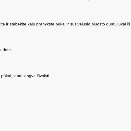
skite ir stebėkite kaip pranyksta pūkai ir susivėlusio pluošto gumuliukai i
audotis.
ūkai, labai lengva išvalyti.