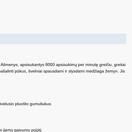
te. Ašmenys, apsisukantys 8000 apsisukimų per minutę greičiu, greitai
e pašalinti pūkus, švelniai spausdami ir slysdami medžiaga žemyn. Jis
ivėlusio pluošto gumuliukus.
mi jiems gaivumo pojūtį.