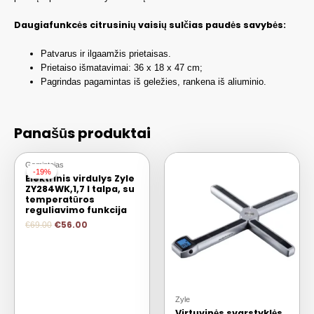
Daugiafunkcės citrusinių vaisių sulčias paudės savybės:
Patvarus ir ilgaamžis prietaisas.
Prietaiso išmatavimai: 36 x 18 x 47 cm;
Pagrindas pagamintas iš geležies, rankena iš aliuminio.
Panašūs produktai
Gamintojas
-19%
-19%
Elektrinis virdulys Zyle
ZY284WK,1,7 l talpa, su
temperatūros
reguliavimo funkcija
€
56.00
€
69.00
Zyle
Virtuvinės svarstyklės