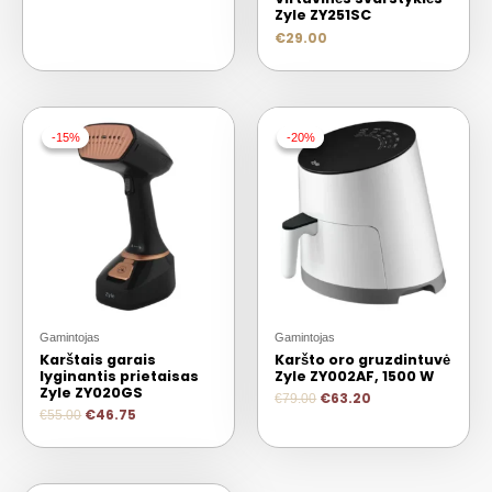
Zyle ZY251SC
€
29.00
-15%
-15%
-20%
-20%
Gamintojas
Gamintojas
Karštais garais
Karšto oro gruzdintuvė
lyginantis prietaisas
Zyle ZY002AF, 1500 W
Zyle ZY020GS
€
63.20
€
79.00
€
46.75
€
55.00