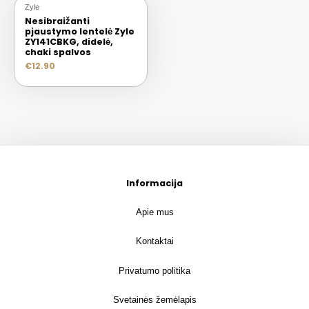
Zyle
Nesibraižanti
pjaustymo lentelė Zyle
ZY141CBKG, didelė,
chaki spalvos
€
12.90
Informacija
Apie mus
Kontaktai
Privatumo politika
Svetainės žemėlapis