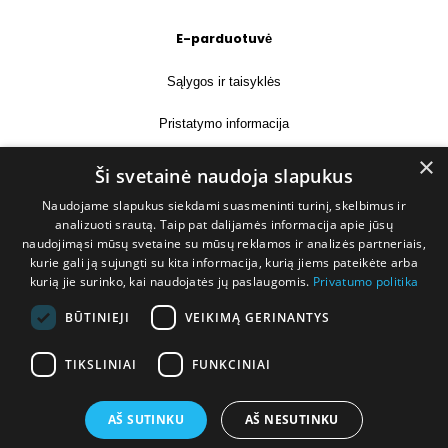
E-parduotuvė
Sąlygos ir taisyklės
Pristatymo informacija
×
Prekių grąžinimas
Ši svetainė naudoja slapukus
Naudojame slapukus siekdami suasmeninti turinį, skelbimus ir
Kontaktai
analizuoti srautą. Taip pat dalijamės informacija apie jūsų
naudojimąsi mūsų svetaine su mūsų reklamos ir analizės partneriais,
+370 677 31358
kurie gali ją sujungti su kita informacija, kurią jiems pateikėte arba
kurią jie surinko, kai naudojatės jų paslaugomis.
Privatumo politika
info@deshop.lt
BŪTINIEJI
VEIKIMĄ GERINANTYS
Megėjų g. 5A, Žukiškių k., Trakų r.
TIKSLINIAI
FUNKCINIAI
AŠ SUTINKU
AŠ NESUTINKU