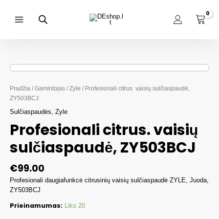
Pereiti
prie
turinio
Main
Menu
Pradžia
/
Gamintojas
/
Zyle
/ Profesionali citrus. vaisių sulčiaspaudė,
ZY503BCJ
Sulčiaspaudės
,
Zyle
Profesionali citrus. vaisių
sulčiaspaudė, ZY503BCJ
€
99.00
Profesionali daugiafunkcė citrusinių vaisių sulčiaspaudė ZYLE, Juoda,
ZY503BCJ
Prieinamumas:
Liko 20