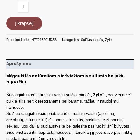
produkto
kiekis:
Profesionali
Į krepšelį
citrus.
vaisių
sulčiaspaudė,
Produkto kodas:
4772132015356
Kategorijos:
Sulčiaspaudės
,
Zyle
ZY503BCJ
Aprašymas
Mėgaukitės natūraliomis ir šviežiomis sultimis be jokių
rūpesčių!
„Zyle“
Ši daugiafunkcė citrusinių vaisių sulčiaspaudė
„trys viename“
puikiai tiks ne tik restoranams bei barams, tačiau ir naudojimui
namuose.
Su šiuo daugiafunkciu prietaisu iš citrusinių vaisių (apelsinų,
greipfrutų, citrinų ir k.t) išsispauskite sultis, pašalinsite iš obuolių
sėklas, juos dailiai supjaustysite bei galėsite pasiruošti „fri“ bulvytes.
Šiuo prietaisu itin paprasta naudotis – tereikia į jį įdėti savo pasirinktą
priedą ir pastumti žemyn svirtelę.