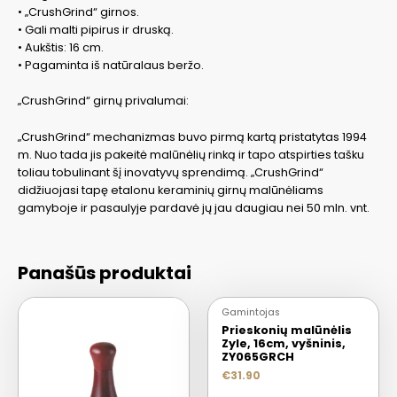
• „CrushGrind“ girnos.
• Gali malti pipirus ir druską.
• Aukštis: 16 cm.
• Pagaminta iš natūralaus beržo.
„CrushGrind“ girnų privalumai:
„CrushGrind“ mechanizmas buvo pirmą kartą pristatytas 1994
m. Nuo tada jis pakeitė malūnėlių rinką ir tapo atspirties tašku
toliau tobulinant šį inovatyvų sprendimą. „CrushGrind“
didžiuojasi tapę etalonu keraminių girnų malūnėliams
gamyboje ir pasaulyje pardavė jų jau daugiau nei 50 mln. vnt.
Panašūs produktai
Gamintojas
Prieskonių malūnėlis
Zyle, 16cm, vyšninis,
ZY065GRCH
€
31.90