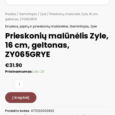
Pradžia
/
Gamintojas
/
Zyle
/ Prieskonių malūnėlis Zyle, 16 cm,
geltonas, ZY065GRYE
Druskos, pipirų ir prieskonių malūnėliai
,
Gamintojas
,
Zyle
Prieskonių malūnėlis Zyle,
16 cm, geltonas,
ZY065GRYE
€
31.90
Prieinamumas:
Liko 20
produkto
kiekis:
Prieskonių
Į krepšelį
malūnėlis
Zyle,
16
Produkto kodas:
4772132000932
cm,