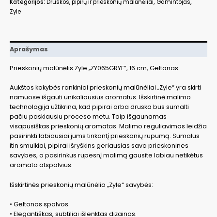
Kategorijos:
Druskos, pipirų ir prieskonių malūnėliai
,
Gamintojas
,
geltonas,
Zyle
ZY065GRYE
Aprašymas
Prieskonių malūnėlis Zyle „ZY065GRYE“, 16 cm, Geltonas
Aukštos kokybės rankiniai prieskonių malūnėliai „Zyle“ yra skirti
namuose išgauti unikaliausius aromatus. Išskirtinė malimo
technologija užtikrina, kad pipirai arba druska bus sumalti
pačiu paskiausiu proceso metu. Taip išgaunamas
visapusiškas prieskonių aromatas. Malimo reguliavimas leidžia
pasirinkti labiausiai jums tinkantį prieskonių rupumą. Sumalus
itin smulkiai, pipirai išryškins geriausias savo prieskonines
savybes, o pasirinkus rupesnį malimą gausite labiau netikėtus
aromato atspalvius.
Išskirtinės prieskonių malūnėlio „Zyle“ savybės:
• Geltonos spalvos.
• Elegantiškas, subtiliai išlenktas dizainas.