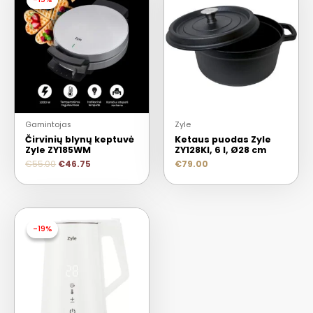
Gamintojas
Zyle
Čirvinių blynų keptuvė
Ketaus puodas Zyle
Zyle ZY185WM
ZY128KI, 6 l, Ø28 cm
€
55.00
€
46.75
€
79.00
-19%
-19%