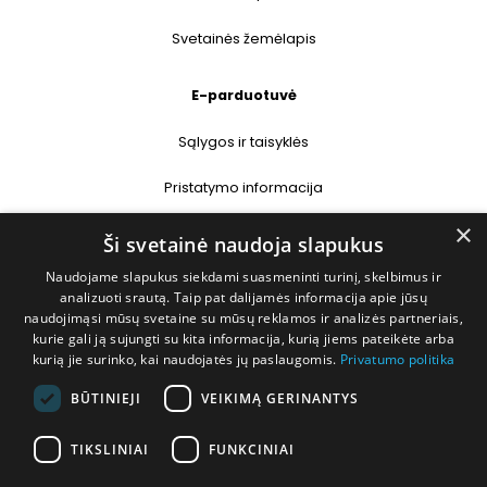
Svetainės žemėlapis
E-parduotuvė
Sąlygos ir taisyklės
Pristatymo informacija
×
Prekių grąžinimas
Ši svetainė naudoja slapukus
Naudojame slapukus siekdami suasmeninti turinį, skelbimus ir
Kontaktai
analizuoti srautą. Taip pat dalijamės informacija apie jūsų
naudojimąsi mūsų svetaine su mūsų reklamos ir analizės partneriais,
+370 677 31358
kurie gali ją sujungti su kita informacija, kurią jiems pateikėte arba
kurią jie surinko, kai naudojatės jų paslaugomis.
Privatumo politika
info@deshop.lt
BŪTINIEJI
VEIKIMĄ GERINANTYS
Megėjų g. 5A, Žukiškių k., Trakų r.
TIKSLINIAI
FUNKCINIAI