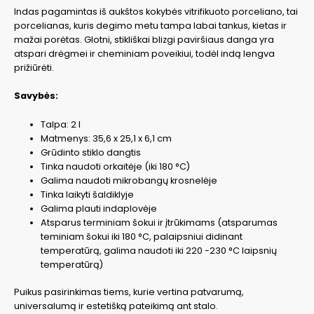
Indas pagamintas iš aukštos kokybės vitrifikuoto porceliano, tai
porcelianas, kuris degimo metu tampa labai tankus, kietas ir
mažai porėtas. Glotni, stikliškai blizgi paviršiaus danga yra
atspari drėgmei ir cheminiam poveikiui, todėl indą lengva
prižiūrėti.
Savybės:
Talpa: 2 l
Matmenys: 35,6 x 25,1 x 6,1 cm
Grūdinto stiklo dangtis
Tinka naudoti orkaitėje (iki 180 °C)
Galima naudoti mikrobangų krosnelėje
Tinka laikyti šaldiklyje
Galima plauti indaplovėje
Atsparus terminiam šokui ir įtrūkimams (atsparumas
teminiam šokui iki 180 °C, palaipsniui didinant
temperatūrą, galima naudoti iki 220 -230 °C laipsnių
temperatūrą)
Puikus pasirinkimas tiems, kurie vertina patvarumą,
universalumą ir estetišką pateikimą ant stalo.