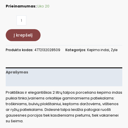
Prieinamumas:
Liko 20
produkto
kiekis:
Porcelianinis
Į krepšelį
kepimo
indas
Zyle
Produkto kodas:
4772132028509
Kategorijos:
Kepimo indai
,
Zyle
ZY1830CDGY
Aprašymas
Papildoma informacija
Praktiškas ir elegantiškas 2 litrų talpos porceliano kepimo indas
puikiai tinka įvairiems orkaitėje gaminamiems patiekalams:
troškiniams, bulvių plokštainiui, keptoms daržovėms, vištienos
ar ryžių patiekalams. Didesnė talpa leidžia patogiai ruošti
gausesnes porcijas tiek kasdieniams pietums, tiek vakarienei
su šeima.