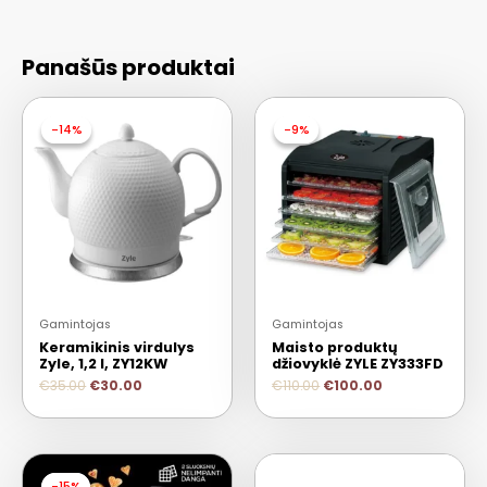
Panašūs produktai
-14%
-14%
-9%
-9%
Gamintojas
Gamintojas
Keramikinis virdulys
Maisto produktų
Zyle, 1,2 l, ZY12KW
džiovyklė ZYLE ZY333FD
€
35.00
€
30.00
€
110.00
€
100.00
-15%
-15%