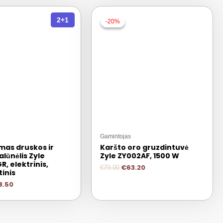
2+1
-20%
-20%
Gamintojas
mas druskos ir
Karšto oro gruzdintuvė
alūnėlis Zyle
Zyle ZY002AF, 1500 W
, elektrinis,
€
63.20
€
79.00
inis
8.50