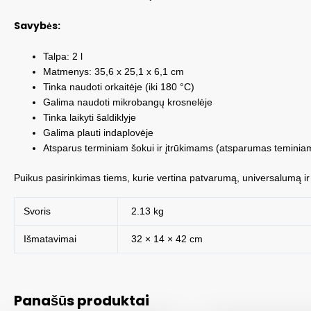
Savybės:
Talpa: 2 l
Matmenys: 35,6 x 25,1 x 6,1 cm
Tinka naudoti orkaitėje (iki 180 °C)
Galima naudoti mikrobangų krosnelėje
Tinka laikyti šaldiklyje
Galima plauti indaplovėje
Atsparus terminiam šokui ir įtrūkimams (atsparumas teminiam 
Puikus pasirinkimas tiems, kurie vertina patvarumą, universalumą ir 
Svoris
2.13 kg
Išmatavimai
32 × 14 × 42 cm
Panašūs produktai