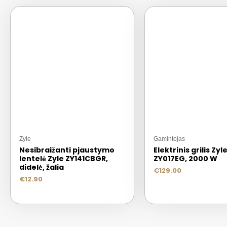
Zyle
Gamintojas
Nesibraižanti pjaustymo
Elektrinis grilis Zyl
lentelė Zyle ZY141CBGR,
ZY017EG, 2000 W
didelė, žalia
€
129.00
€
12.90