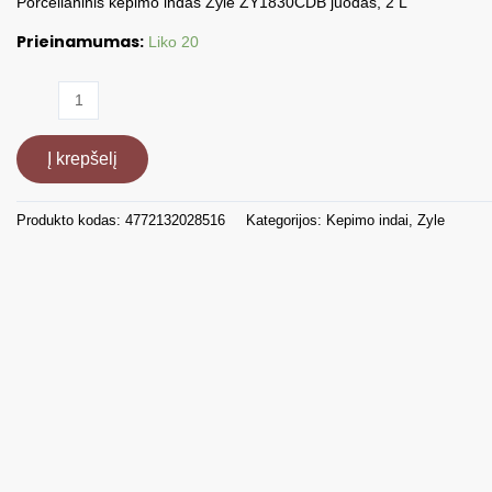
Porcelianinis kepimo indas Zyle ZY1830CDB juodas, 2 L
Prieinamumas:
Liko 20
produkto
kiekis:
Porcelianinis
Į krepšelį
kepimo
indas
Zyle
Produkto kodas:
4772132028516
Kategorijos:
Kepimo indai
,
Zyle
ZY1830CDB