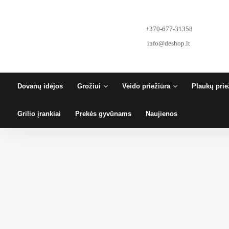
Pereiti
prie
turinio
+370-677-31358
info@deshop.lt
Dovanų idėjos
Grožiui
Veido priežiūra
Plaukų prie
Grilio įrankiai
Prekės gyvūnams
Naujienos