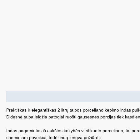
Aprašymas
Papildoma informacija
Praktiškas ir elegantiškas 2 litrų talpos porceliano kepimo indas pu
Didesnė talpa leidžia patogiai ruošti gausesnes porcijas tiek kasdie
Indas pagamintas iš aukštos kokybės vitrifikuoto porceliano, tai porc
cheminiam poveikiui, todėl indą lengva prižiūrėti.