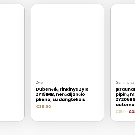
Zyle
Gamintojas
e
Dubenėlių rinkinys Zyle
Įkrauna
ZY191MB, nerūdijančio
pipirų m
plieno, su dangteliais
ZY206BGR
automat
€
35.00
€
3
€
39.00