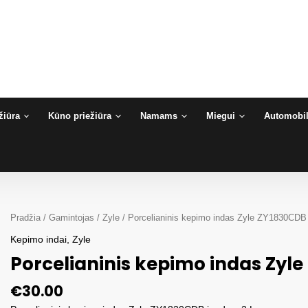
žiūra
Kūno priežiūra
Namams
Miegui
Automobil
Pradžia
/
Gamintojas
/
Zyle
/ Porcelianinis kepimo indas Zyle ZY1830CDB
Kepimo indai
,
Zyle
Porcelianinis kepimo indas Zyl
€
30.00