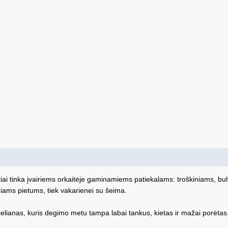
ikiai tinka įvairiems orkaitėje gaminamiems patiekalams: troškiniams, bu
niams pietums, tiek vakarienei su šeima.
elianas, kuris degimo metu tampa labai tankus, kietas ir mažai porėtas. G