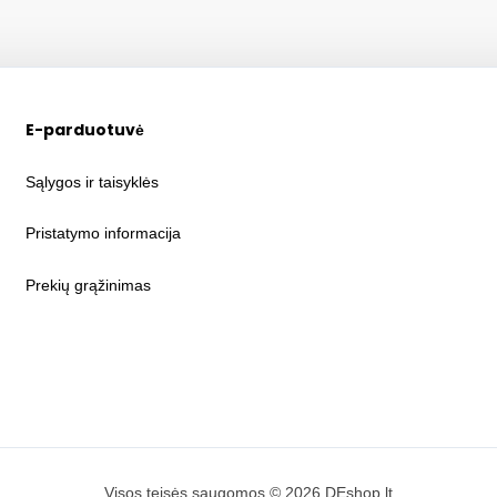
E-parduotuvė
Sąlygos ir taisyklės
Pristatymo informacija
Prekių grąžinimas
Visos teisės saugomos © 2026 DEshop.lt