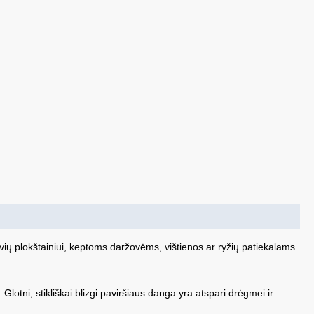
lvių plokštainiui, keptoms daržovėms, vištienos ar ryžių patiekalams.
lotni, stikliškai blizgi paviršiaus danga yra atspari drėgmei ir