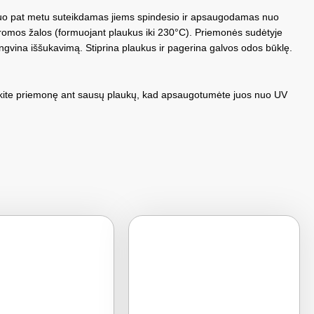
 tuo pat metu suteikdamas jiems spindesio ir apsaugodamas nuo
romos žalos (formuojant plaukus iki 230°C). Priemonės sudėtyje
ngvina iššukavimą. Stiprina plaukus ir pagerina galvos odos būklę.
rkškite priemonę ant sausų plaukų, kad apsaugotumėte juos nuo UV