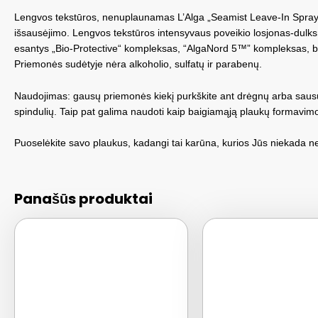
Lengvos tekstūros, nenuplaunamas L’Alga „Seamist Leave-In Spray“
išsausėjimo. Lengvos tekstūros intensyvaus poveikio losjonas-dulk
esantys „Bio-Protective“ kompleksas, “AlgaNord 5™” kompleksas, biot
Priemonės sudėtyje nėra alkoholio, sulfatų ir parabenų.
Naudojimas: gausų priemonės kiekį purkškite ant drėgnų arba sausų
spindulių. Taip pat galima naudoti kaip baigiamąją plaukų formav
Puoselėkite savo plaukus, kadangi tai karūna, kurios Jūs niekada n
Panašūs produktai