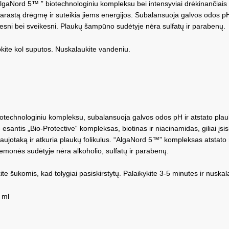
aNord 5™ ” biotechnologiniu kompleksu bei intensyviai drėkinančiais ir
rarastą drėgmę ir suteikia jiems energijos. Subalansuoja galvos odos p
lnesni bei sveikesni. Plaukų šampūno sudėtyje nėra sulfatų ir parabenų.
kite kol suputos. Nuskalaukite vandeniu.
technologiniu kompleksu, subalansuoja galvos odos pH ir atstato plauk
antis „Bio-Protective“ kompleksas, biotinas ir niacinamidas, giliai įsisk
kraujotaką ir atkuria plaukų folikulus. “AlgaNord 5™” kompleksas atstato
riemonės sudėtyje nėra alkoholio, sulfatų ir parabenų.
te šukomis, kad tolygiai pasiskirstytų. Palaikykite 3-5 minutes ir nuska
 ml