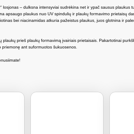
 losjonas – dulksna intensyviai sudrėkina net ir ypač sausus plaukus
sna apsaugo plaukus nuo UV spindulių ir plaukų formavimo prietaisų da
inas bei niacinamidas atkuria pažeistus plaukus, juos glotnina ir pale
 plaukų prieš plaukų formavimą įvairiais prietaisais. Pakartotinai pu
imo priemonę ant suformuotos šukuosenos.
enusiimate!