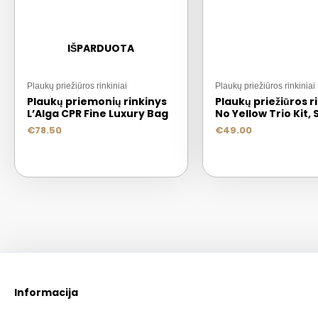
IŠPARDUOTA
Plaukų priežiūros rinkiniai
Plaukų priežiūros rinkiniai
Plaukų priemonių rinkinys
Plaukų priežiūros r
L’Alga CPR Fine Luxury Bag
No Yellow Trio Kit,
€
78.50
€
49.00
Informacija