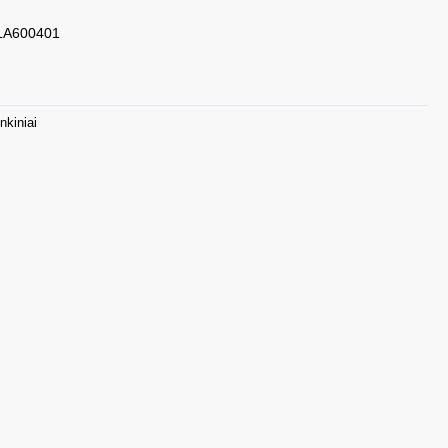
ALA600401
nkiniai