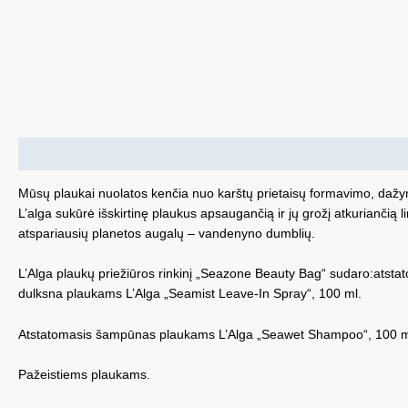
Aprašymas
Mūsų plaukai nuolatos kenčia nuo karštų prietaisų formavimo, dažymo,
L’alga sukūrė išskirtinę plaukus apsaugančią ir jų grožį atkuriančią l
atspariausių planetos augalų – vandenyno dumblių.
L’Alga plaukų priežiūros rinkinį „Seazone Beauty Bag“ sudaro:ats
dulksna plaukams L’Alga „Seamist Leave-In Spray“, 100 ml.
Atstatomasis šampūnas plaukams L’Alga „Seawet Shampoo“, 100 m
Pažeistiems plaukams.