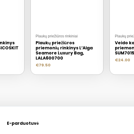
Plaukų priežiūros rinkiniai
Plaukų priež
inkinys
Plaukų priežiūros
Veido k
 SICOSKIT
priemonių rinkinys L’Alga
priemon
Seamore Luxury Bag,
SUM701
LALA600700
€
24.00
€
79.50
E-parduotuvė