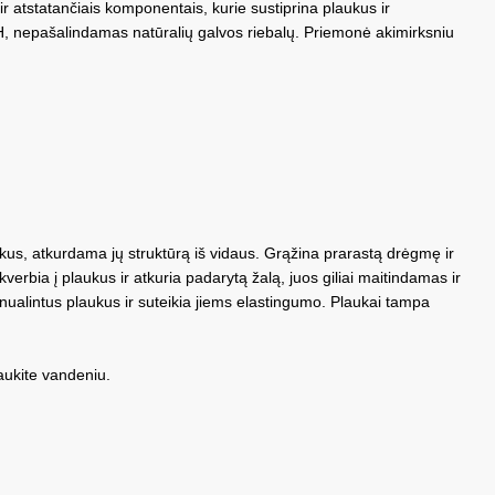
 atstatančiais komponentais, kurie sustiprina plaukus ir
H, nepašalindamas natūralių galvos riebalų. Priemonė akimirksniu
us, atkurdama jų struktūrą iš vidaus. Grąžina prarastą drėgmę ir
verbia į plaukus ir atkuria padarytą žalą, juos giliai maitindamas ir
 nualintus plaukus ir suteikia jiems elastingumo. Plaukai tampa
laukite vandeniu.