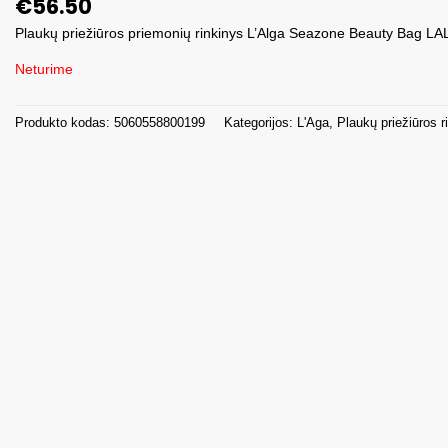
€
56.50
Plaukų priežiūros priemonių rinkinys L’Alga Seazone Beauty Bag L
Neturime
Produkto kodas:
5060558800199
Kategorijos:
L'Aga
,
Plaukų priežiūros ri