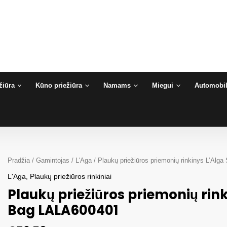
žiūra
Kūno priežiūra
Namams
Miegui
Automobil
Pradžia
/
Gamintojas
/
L'Aga
/ Plaukų priežiūros priemonių rinkinys L’Al
L'Aga
,
Plaukų priežiūros rinkiniai
Plaukų priežiūros priemonių rin
Bag LALA600401