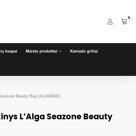
ių kvapai
Maisto produktai
Kamado griliai
ga Seazone Beauty Bag LALA600401
kinys L’Alga Seazone Beauty