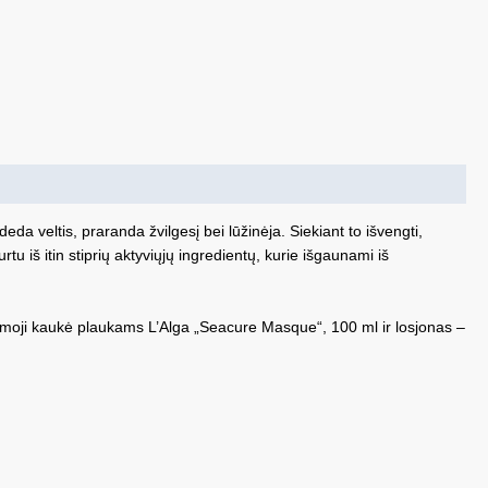
a veltis, praranda žvilgesį bei lūžinėja. Siekiant to išvengti,
u iš itin stiprių aktyviųjų ingredientų, kurie išgaunami iš
moji kaukė plaukams L’Alga „Seacure Masque“, 100 ml ir losjonas –