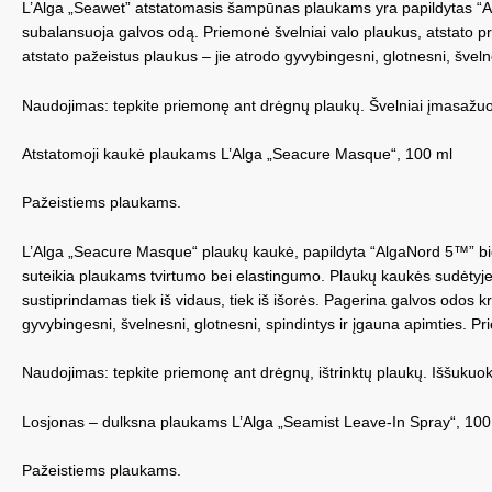
L’Alga „Seawet” atstatomasis šampūnas plaukams yra papildytas “Alg
subalansuoja galvos odą. Priemonė švelniai valo plaukus, atstato p
atstato pažeistus plaukus – jie atrodo gyvybingesni, glotnesni, šve
Naudojimas: tepkite priemonę ant drėgnų plaukų. Švelniai įmasažuo
Atstatomoji kaukė plaukams L’Alga „Seacure Masque“, 100 ml
Pažeistiems plaukams.
L’Alga „Seacure Masque“ plaukų kaukė, papildyta “AlgaNord 5™” bio
suteikia plaukams tvirtumo bei elastingumo. Plaukų kaukės sudėtyje es
sustiprindamas tiek iš vidaus, tiek iš išorės. Pagerina galvos odos 
gyvybingesni, švelnesni, glotnesni, spindintys ir įgauna apimties. P
Naudojimas: tepkite priemonę ant drėgnų, ištrinktų plaukų. Iššukuoki
Losjonas – dulksna plaukams L’Alga „Seamist Leave-In Spray“, 100
Pažeistiems plaukams.