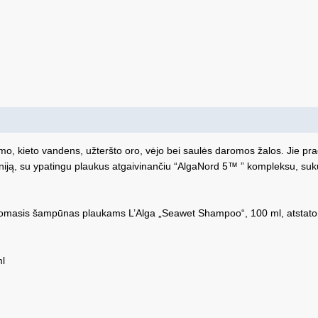
 kieto vandens, užteršto oro, vėjo bei saulės daromos žalos. Jie praded
iniją, su ypatingu plaukus atgaivinančiu “AlgaNord 5™ ” kompleksu, sukurt
tatomasis šampūnas plaukams L’Alga „Seawet Shampoo“, 100 ml, atstato
l