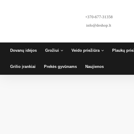
Pereiti
prie
turinio
+370-677-31358
info@deshop.lt
Dovanų idėjos
Grožiui
Veido priežiūra
Plaukų prie
Grilio įrankiai
Prekės gyvūnams
Naujienos