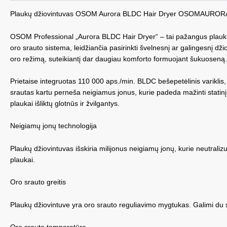
Plaukų džiovintuvas OSOM Aurora BLDC Hair Dryer OSOMAURORAP
OSOM Professional „Aurora BLDC Hair Dryer“ – tai pažangus plaukų d
oro srauto sistema, leidžiančia pasirinkti švelnesnį ar galingesnį dž
oro režimą, suteikiantį dar daugiau komforto formuojant šukuoseną.
Prietaise integruotas 110 000 aps./min. BLDC bešepetėlinis variklis, už
srautas kartu perneša neigiamus jonus, kurie padeda mažinti statinį k
plaukai išliktų glotnūs ir žvilgantys.
Neigiamų jonų technologija
Plaukų džiovintuvas išskiria milijonus neigiamų jonų, kurie neutralizuo
plaukai.
Oro srauto greitis
Plaukų džiovintuve yra oro srauto reguliavimo mygtukas. Galimi du 