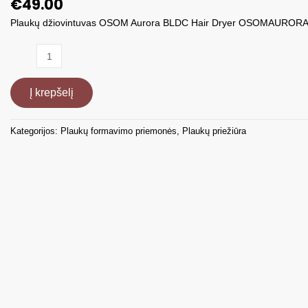
€
49.00
Plaukų džiovintuvas OSOM Aurora BLDC Hair Dryer OSOMAURORAP
produkto
kiekis:
Plaukų
Į krepšelį
džiovintuvas
OSOM
Aurora
Kategorijos:
Plaukų formavimo priemonės
,
Plaukų priežiūra
BLDC
Hair
Dryer
OSOMAURORAPINK