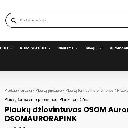
Products
search
žiūra
Kūno priežiūra
Namams
Miegui
Automobil
Pradžia
/
Grožiui
/
Plaukų priežiūra
/
Plaukų formavimo priemonės
/ Plauk
Plaukų formavimo priemonės
,
Plaukų priežiūra
Plaukų džiovintuvas OSOM Auro
OSOMAURORAPINK