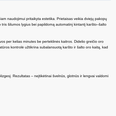
m naudojimui pritaikyta estetika. Prietaisas veikia dviejų pakopų
 tris šilumos lygius bei papildomą automatinį kintantį karšto–šalto
s vos per kelias minutes be perteklinės kaitros. Didelio greičio oro
tūros kontrolė užtikrina subalansuotą karšto ir šalto oro kaitą, kad
lizgesį. Rezultatas – neįtikėtinai švelnūs, glotnūs ir lengvai valdomi