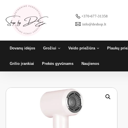
Pereiti
prie
turinio
+370-677-31358
info@deshop.lt
Dovanų idėjos
Grožiui
Veido priežiūra
Plaukų prie
Grilio įrankiai
Prekės gyvūnams
Naujienos