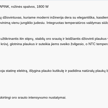
INK, rožinės spalvos, 1800 W
žiovintuvas, kuriame moderni inžinerija dera su elegantiška, kasdienia
iovinimą vienu jungiklio judesiu. Integruotas temperatūros valdymas siūlo
tikrinantis itin stiprų, stabilų oro srautą ir leidžiantis džiovinti plauku
rūvį, glotnina plaukus ir suteikia jiems sveiko žvilgesio, o NTC tempera
ja statinę elektrą, išlygina plauko kutikulę ir padidina natūralų plaukų b
skirtingi oro srauto intensyvumo nustatymai.