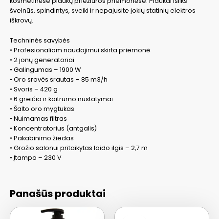
kosmetinėse plaukų priežiūros priemonėse. Plaukai išliks
švelnūs, spindintys, sveiki ir nepajusite jokių statinių elektros
iškrovų.
Techninės savybės
• Profesionaliam naudojimui skirta priemonė
• 2 jonų generatoriai
• Galingumas – 1900 W
• Oro srovės srautas – 85 m3/h
• Svoris – 420 g
• 6 greičio ir kaitrumo nustatymai
• Šalto oro mygtukas
• Nuimamas filtras
• Koncentratorius (antgalis)
• Pakabinimo žiedas
• Grožio salonui pritaikytas laido ilgis – 2,7 m
• Įtampa – 230 V
Panašūs produktai