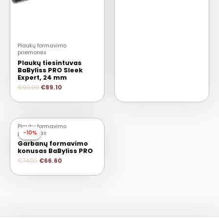
Plaukų formavimo
priemonės
Plaukų tiesintuvas
BaByliss PRO Sleek
Expert, 24 mm
€
99.00
€
89.10
Plaukų formavimo
-10%
-10%
priemonės
Garbanų formavimo
konusas BaByliss PRO
€
74.00
€
66.60