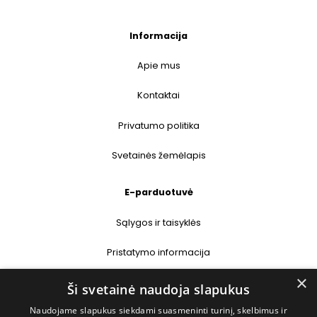
Informacija
Apie mus
Kontaktai
Privatumo politika
Svetainės žemėlapis
E-parduotuvė
Sąlygos ir taisyklės
Pristatymo informacija
×
Prekių grąžinimas
Ši svetainė naudoja slapukus
Naudojame slapukus siekdami suasmeninti turinį, skelbimus ir