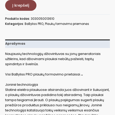
Plaukų
Į krepšelį
džiovintuvas
BaByliss
PRO
Produkto kodas:
3030050013610
BAB5586GE
Kategorijos:
BaByliss PRO
,
Plaukų formavimo priemonės
su
2
jonų
generatoriais
Aprašymas
Naujausių technologijų džiovintuvas su jonų generatoriais
užtikrins, kad džiovinami plaukai nebūtų pažeisti, taptų
spindintys ir švelnūs.
Visi BaByliss PRO plaukų formavimo prietaisai→
Joninė technologija
Statinė elektra plaukuose atsiranda juos džiovinant ir šukuojant,
o plaukų džiovintuvas padidina tokį atsiradimą. Taip plaukai
tampa teigiamai įkrauti. O plaukų pajėgumas sugerti plaukų
priežiūros produktus priklauso nuo neigiamų įkrovų. Joninė
technologija katalizuoja tokių veiksnių veiksmus esančius