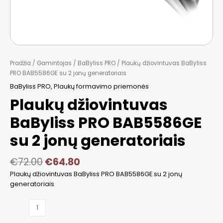
Pradžia
/
Gamintojas
/
BaByliss PRO
/ Plaukų džiovintuvas BaByliss
PRO BAB5586GE su 2 jonų generatoriais
BaByliss PRO
,
Plaukų formavimo priemonės
Plaukų džiovintuvas
BaByliss PRO BAB5586GE
su 2 jonų generatoriais
€
72.00
€
64.80
Plaukų džiovintuvas BaByliss PRO BAB5586GE su 2 jonų
generatoriais
produkto
kiekis: