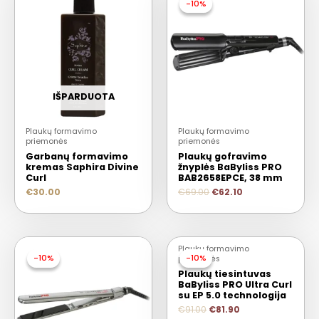
-10%
-10%
IŠPARDUOTA
Plaukų formavimo
Plaukų formavimo
priemonės
priemonės
Garbanų formavimo
Plaukų gofravimo
kremas Saphira Divine
žnyplės BaByliss PRO
Curl
BAB2658EPCE, 38 mm
€
30.00
€
69.00
€
62.10
Plaukų formavimo
-10%
-10%
-10%
-10%
priemonės
Plaukų tiesintuvas
BaByliss PRO Ultra Curl
su EP 5.0 technologija
€
91.00
€
81.90