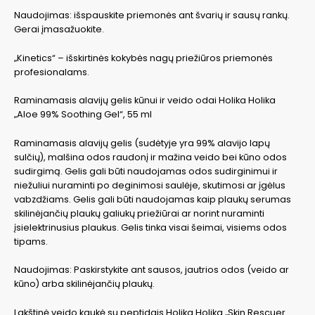
Naudojimas: išspauskite priemonės ant švarių ir sausų rankų.
Gerai įmasažuokite.
„Kinetics“ – išskirtinės kokybės nagų priežiūros priemonės
profesionalams.
Raminamasis alavijų gelis kūnui ir veido odai Holika Holika
„Aloe 99% Soothing Gel“, 55 ml
Raminamasis alavijų gelis (sudėtyje yra 99% alavijo lapų
sulčių), malšina odos raudonį ir mažina veido bei kūno odos
sudirgimą. Gelis gali būti naudojamas odos sudirginimui ir
niežuliui nuraminti po deginimosi saulėje, skutimosi ar įgėlus
vabzdžiams. Gelis gali būti naudojamas kaip plaukų serumas
skilinėjančių plaukų galiukų priežiūrai ar norint nuraminti
įsielektrinusius plaukus. Gelis tinka visai šeimai, visiems odos
tipams.
Naudojimas: Paskirstykite ant sausos, jautrios odos (veido ar
kūno) arba skilinėjančių plaukų.
Lakštinė veido kaukė su peptidais Holika Holika „Skin Rescuer