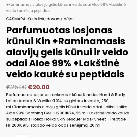
+Raminamasis alavijų gelis kūnui ir veido odai Aloe 99% +Lakštinė
veido kaukė su peptidais
CASMARA
,
Kalėdinių dovanų idėjos
Parfumuotas losjonas
kūnui Kin +Raminamasis
alavijų gelis kūnui ir veido
odai Aloe 99% +Lakštinė
veido kaukė su peptidais
€
25.00
€
20.00
Parfumuotas losjonas rankoms ir kūnui Kinetics Hand & Body
Lotion Amber & Vanilla KL014, su gintaru ir vanile, 250
ml+Raminamasis alavijų gelis kūnui ir veido odai Holika Holika
Aloe 99% Soothing Gel HH20011874, 55 ml+Lakštinė veido kaukė
su peptidais Holika Holika Skin Rescuer Mask Sheet – Peptide
HH20010915, stabdo veido odos senėjimą, 20 ml