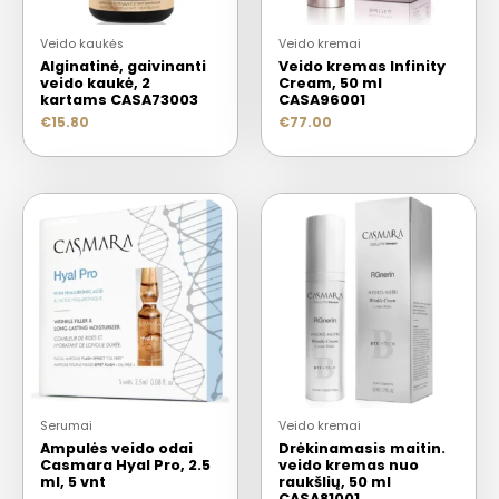
Veido kaukės
Veido kremai
Alginatinė, gaivinanti
Veido kremas Infinity
veido kaukė, 2
Cream, 50 ml
kartams CASA73003
CASA96001
€
15.80
€
77.00
Serumai
Veido kremai
Ampulės veido odai
Drėkinamasis maitin.
Casmara Hyal Pro, 2.5
veido kremas nuo
ml, 5 vnt
raukšlių, 50 ml
CASA81001