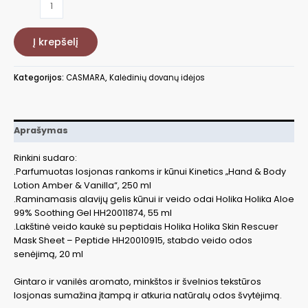
produkto
kiekis:
Parfumuotas
Į krepšelį
losjonas
kūnui
Kin
Kategorijos:
CASMARA
,
Kalėdinių dovanų idėjos
+Raminamasis
alavijų
gelis
kūnui
Aprašymas
ir
veido
Rinkini sudaro:
odai
.Parfumuotas losjonas rankoms ir kūnui Kinetics „Hand & Body
Aloe
Lotion Amber & Vanilla“, 250 ml
99%
.Raminamasis alavijų gelis kūnui ir veido odai Holika Holika Aloe
+Lakštinė
99% Soothing Gel HH20011874, 55 ml
veido
.Lakštinė veido kaukė su peptidais Holika Holika Skin Rescuer
kaukė
Mask Sheet – Peptide HH20010915, stabdo veido odos
su
senėjimą, 20 ml
peptidais
Gintaro ir vanilės aromato, minkštos ir švelnios tekstūros
losjonas sumažina įtampą ir atkuria natūralų odos švytėjimą.