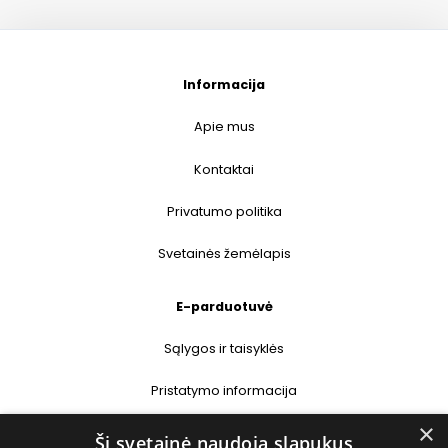
Informacija
Apie mus
Kontaktai
Privatumo politika
Svetainės žemėlapis
E-parduotuvė
Sąlygos ir taisyklės
Pristatymo informacija
×
Prekių grąžinimas
Ši svetainė naudoja slapukus