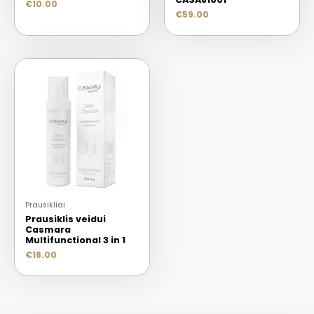
€
10.00
€
59.00
Prausikliai
Prausiklis veidui
Casmara
Multifunctional 3 in 1
€
18.00