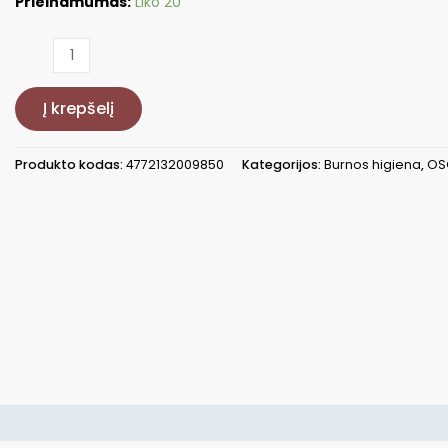
Prieinamumas:
Liko 20
produkto
kiekis:
Pakaitinis
Į krepšelį
antgalis
OSOM
Oral
Produkto kodas:
4772132009850
Kategorijos:
Burnos higiena
,
OS
Care
T7BL