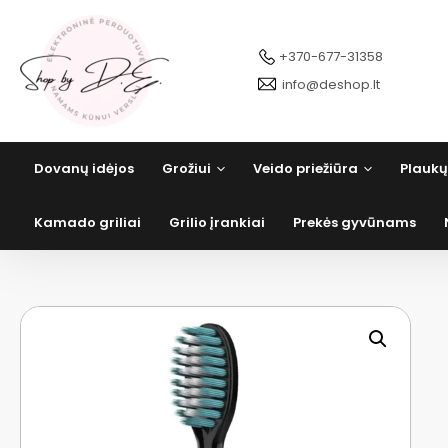
Pereiti
prie
turinio
+370-677-31358
info@deshop.lt
Dovanų idėjos
Grožiui
Veido priežiūra
Plaukų
Kamado griliai
Grilio įrankiai
Prekės gyvūnams