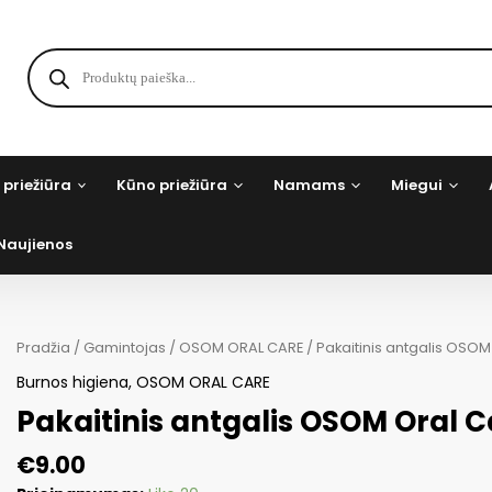
Products
search
 priežiūra
Kūno priežiūra
Namams
Miegui
Naujienos
Pradžia
/
Gamintojas
/
OSOM ORAL CARE
/ Pakaitinis antgalis OSOM
Burnos higiena
,
OSOM ORAL CARE
Pakaitinis antgalis OSOM Oral C
€
9.00