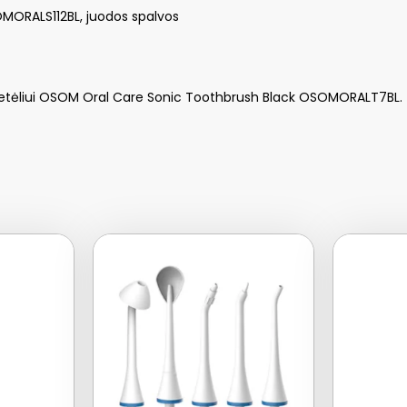
OMORALS112BL, juodos spalvos
šepetėliui OSOM Oral Care Sonic Toothbrush Black OSOMORALT7BL.