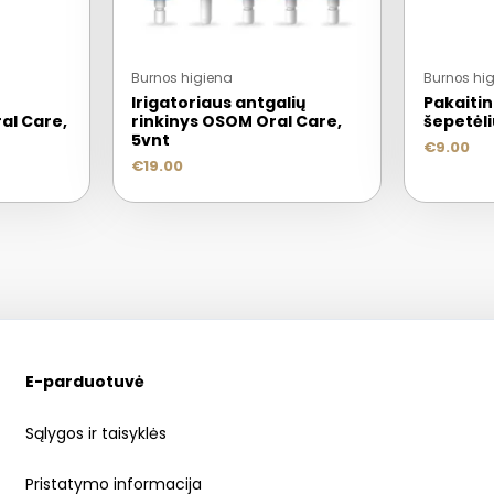
Burnos higiena
Burnos hi
Irigatoriaus antgalių
Pakaitin
al Care,
rinkinys OSOM Oral Care,
šepetėl
5vnt
€
9.00
€
19.00
E-parduotuvė
Sąlygos ir taisyklės
Pristatymo informacija