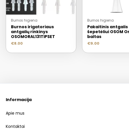
Burnos higiena
Burnos higiena
Burnos irigatoriaus
Pakaitinis antgalis
antgalių rinkinys
šepetėliui OSOM Or
OSOMORAL131TIPSET
baltas
€
8.00
€
9.00
Informacija
Apie mus
Kontaktai