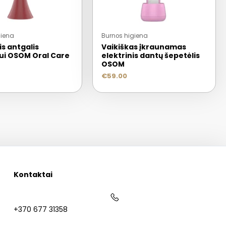
giena
Burnos higiena
is antgalis
Vaikiškas įkraunamas
iui OSOM Oral Care
elektrinis dantų šepetėlis
OSOM
€
59.00
Kontaktai
+370 677 31358