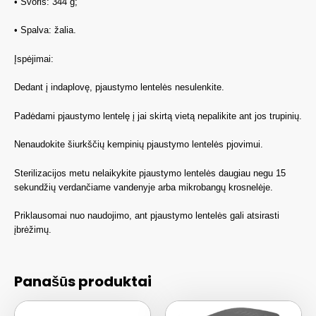
• Svoris: 344 g;
• Spalva: žalia.
Įspėjimai:
Dedant į indaplovę, pjaustymo lentelės nesulenkite.
Padėdami pjaustymo lentelę į jai skirtą vietą nepalikite ant jos trupinių.
Nenaudokite šiurkščių kempinių pjaustymo lentelės pjovimui.
Sterilizacijos metu nelaikykite pjaustymo lentelės daugiau negu 15
sekundžių verdančiame vandenyje arba mikrobangų krosnelėje.
Priklausomai nuo naudojimo, ant pjaustymo lentelės gali atsirasti
įbrėžimų.
Panašūs produktai