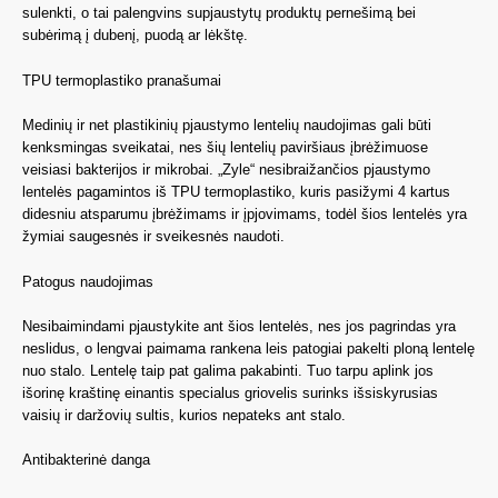
sulenkti, o tai palengvins supjaustytų produktų pernešimą bei
subėrimą į dubenį, puodą ar lėkštę.
TPU termoplastiko pranašumai
Medinių ir net plastikinių pjaustymo lentelių naudojimas gali būti
kenksmingas sveikatai, nes šių lentelių paviršiaus įbrėžimuose
veisiasi bakterijos ir mikrobai. „Zyle“ nesibraižančios pjaustymo
lentelės pagamintos iš TPU termoplastiko, kuris pasižymi 4 kartus
didesniu atsparumu įbrėžimams ir įpjovimams, todėl šios lentelės yra
žymiai saugesnės ir sveikesnės naudoti.
Patogus naudojimas
Nesibaimindami pjaustykite ant šios lentelės, nes jos pagrindas yra
neslidus, o lengvai paimama rankena leis patogiai pakelti ploną lentelę
nuo stalo. Lentelę taip pat galima pakabinti. Tuo tarpu aplink jos
išorinę kraštinę einantis specialus griovelis surinks išsiskyrusias
vaisių ir daržovių sultis, kurios nepateks ant stalo.
Antibakterinė danga