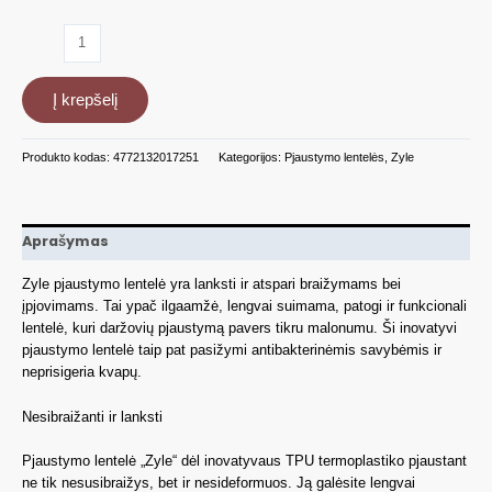
produkto
kiekis:
Nesibraižanti
Į krepšelį
pjaustymo
lentelė
Zyle
Produkto kodas:
4772132017251
Kategorijos:
Pjaustymo lentelės
,
Zyle
ZY341CBGR,
žalia
Aprašymas
Zyle pjaustymo lentelė yra lanksti ir atspari braižymams bei
įpjovimams. Tai ypač ilgaamžė, lengvai suimama, patogi ir funkcionali
lentelė, kuri daržovių pjaustymą pavers tikru malonumu. Ši inovatyvi
pjaustymo lentelė taip pat pasižymi antibakterinėmis savybėmis ir
neprisigeria kvapų.
Nesibraižanti ir lanksti
Pjaustymo lentelė „Zyle“ dėl inovatyvaus TPU termoplastiko pjaustant
ne tik nesusibraižys, bet ir nesideformuos. Ją galėsite lengvai