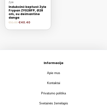
Zyle
Indukcinė keptuvė Zyle
Frypan ZY028FP, Ø28
cm, su deimantine
danga
€
40.40
€
51.00
Informacija
Apie mus
Kontaktai
Privatumo politika
Svetainės žemėlapis