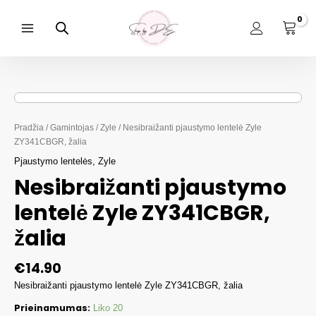
Pereiti
prie
turinio
Main
Menu
Pradžia
/
Gamintojas
/
Zyle
/ Nesibraižanti pjaustymo lentelė Zyle
ZY341CBGR, žalia
Pjaustymo lentelės
,
Zyle
Nesibraižanti pjaustymo
lentelė Zyle ZY341CBGR,
žalia
€
14.90
Nesibraižanti pjaustymo lentelė Zyle ZY341CBGR, žalia
Prieinamumas:
Liko 20