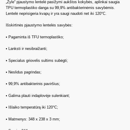
„Zyle“ pjaustymo lentelė pasižymi aukštos kokybės, aplinkai saugia
TPU termoplastiko danga su 99,9% antibakterinėmis savybėmis.
Lentelė neprisigeria kvapų ir yra saugi naudoti net iki 120°C.
Išskirtinės pjaustymo lentelės savybės:
• Pagaminta iš TFU termoplastiko;
• Lanksti ir nesibraižanti;
• Specialus griovelis sultims subėgti;
• Neslidus pagrindas;
• 99,9% antibakterinis paviršius;
• Galima plauti indaplovėje sulenkiant;
• Išlaiko temperatūrą iki 120°C;
• Matmenys: 348 x 238 x 3 mm;