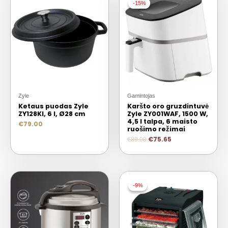
-15%
-15%
Zyle
Gamintojas
Ketaus puodas Zyle
Karšto oro gruzdintuvė
ZY128KI, 6 l, Ø28 cm
Zyle ZY001WAF, 1500 W,
4,5 l talpa, 6 maisto
€
79.00
ruošimo režimai
€
75.65
€
89.00
-9%
-9%