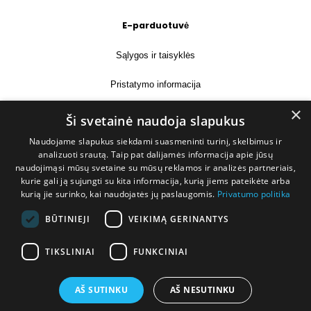
E-parduotuvė
Sąlygos ir taisyklės
Pristatymo informacija
×
Prekių grąžinimas
Ši svetainė naudoja slapukus
Naudojame slapukus siekdami suasmeninti turinį, skelbimus ir
Kontaktai
analizuoti srautą. Taip pat dalijamės informacija apie jūsų
naudojimąsi mūsų svetaine su mūsų reklamos ir analizės partneriais,
+370 677 31358
kurie gali ją sujungti su kita informacija, kurią jiems pateikėte arba
kurią jie surinko, kai naudojatės jų paslaugomis.
Privatumo politika
info@deshop.lt
BŪTINIEJI
VEIKIMĄ GERINANTYS
Megėjų g. 5A, Žukiškių k., Trakų r.
TIKSLINIAI
FUNKCINIAI
AŠ SUTINKU
AŠ NESUTINKU