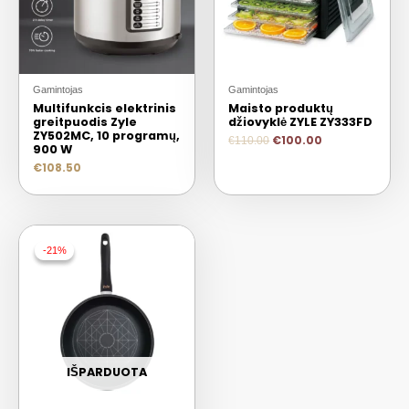
Gamintojas
Gamintojas
Multifunkcis elektrinis
Maisto produktų
greitpuodis Zyle
džiovyklė ZYLE ZY333FD
ZY502MC, 10 programų,
€
100.00
€
110.00
900 W
€
108.50
-21%
-21%
IŠPARDUOTA