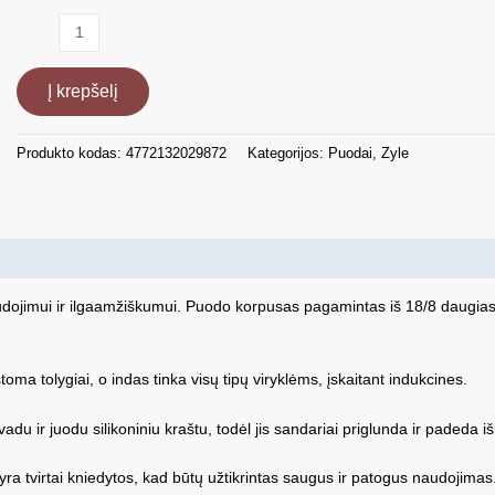
produkto
kiekis:
Nerūdijančio
Į krepšelį
plieno
puodų
rinkinys
Produkto kodas:
4772132029872
Kategorijos:
Puodai
,
Zyle
Zyle
ZY1500PS
dojimui ir ilgaamžiškumui. Puodo korpusas pagamintas iš 18/8 daugiaslu
ma tolygiai, o indas tinka visų tipų viryklėms, įskaitant indukcines.
du ir juodu silikoniniu kraštu, todėl jis sandariai priglunda ir padeda iš
ra tvirtai kniedytos, kad būtų užtikrintas saugus ir patogus naudojimas