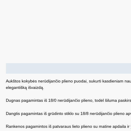
Aprašymas
Papildoma informacija
Aukštos kokybės nerūdijančio plieno puodai, sukurti kasdieniam nau
elegantišką išvaizdą.
Dugnas pagamintas iš 18/0 nerūdijančio plieno, todėl šiluma paskirsto
Dangtis pagamintas iš grūdinto stiklo su 18/8 nerūdijančio plieno apva
Rankenos pagamintos iš patvaraus lieto plieno su matine apdaila ir y