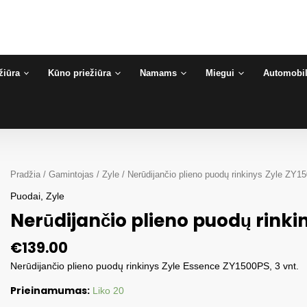
žiūra
Kūno priežiūra
Namams
Miegui
Automobil
Pradžia
/
Gamintojas
/
Zyle
/ Nerūdijančio plieno puodų rinkinys Zyle ZY
Puodai
,
Zyle
Nerūdijančio plieno puodų rinki
€
139.00
Nerūdijančio plieno puodų rinkinys Zyle Essence ZY1500PS, 3 vnt.
Prieinamumas:
Liko 20