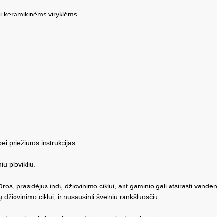
bei keramikinėms viryklėms.
ei priežiūros instrukcijas.
u plovikliu.
ros, prasidėjus indų džiovinimo ciklui, ant gaminio gali atsirasti vand
žiovinimo ciklui, ir nusausinti švelniu rankšluosčiu.