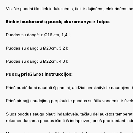
Visi šie puodai tiks tiek indukcinėms, tiek ir dujinėms, elektrinėms 
Rinkinį sudarančių puodų skersmenys ir talpa:
Puodas su dangčiu: Ø16 cm, 1,4 l;
Puodas su dangčiu Ø20cm, 3,2 l;
Puodas su dangčiu Ø22cm, 4,3 l;
Puodų priežiūros instrukcijos:
Prieš pradėdami naudoti šį gaminį, atidžiai perskaitykite naudojimo b
Prieš pirmąjį naudojimą perplaukite puodus su šiltu vandeniu ir švelni
Šiuos puodus saugu plauti indaplovėje, tačiau dėl aukštos temperatū
rekomenduojama puodus išimti iš indaplovės, prieš prasidedant indų d