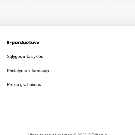
E-parduotuvė
Sąlygos ir taisyklės
Pristatymo informacija
Prekių grąžinimas
Visos teisės saugomos © 2026 DEshop.lt