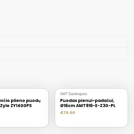
AMT Gastroguss
ančio plieno puodų
Puodas pienui-padažui,
 Zyle ZY1400PS
Ø16cm AMT916-E-Z30-PL
€
70.00