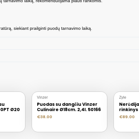
odų tarnavimo laiką, rekomenduojama plauti rankomis.
rą, siekiant prailginti puodų tarnavimo laiką.
Vinzer
Zyle
su
Puodas su dangčiu Vinzer
Nerūdij
20PT Ø20
Culinaire Ø18cm. 2,4l. 50166
rinkinys
€
38.00
€
89.00