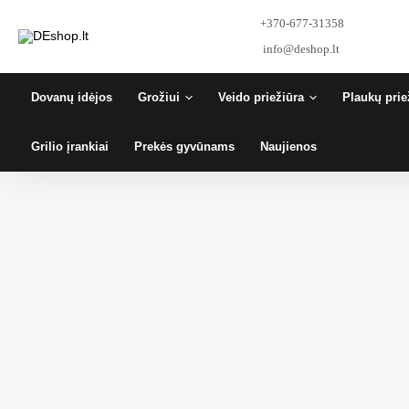
Pereiti
+370-677-31358
prie
turinio
info@deshop.lt
Dovanų idėjos
Grožiui
Veido priežiūra
Plaukų prie
Grilio įrankiai
Prekės gyvūnams
Naujienos