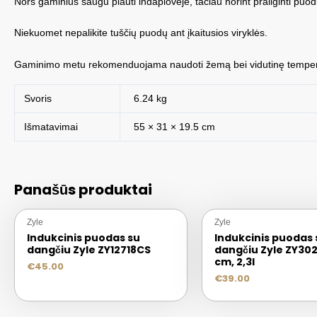
Nors gaminius saugu plauti indaplovėje, tačiau norint prailginti pu
Niekuomet nepalikite tuščių puodų ant įkaitusios viryklės.
Gaminimo metu rekomenduojama naudoti žemą bei vidutinę temperatū
Svoris
6.24 kg
Išmatavimai
55 × 31 × 19.5 cm
Panašūs produktai
Zyle
Zyle
Indukcinis puodas su
Indukcinis puodas 
dangčiu Zyle ZY12718CS
dangčiu Zyle ZY30
cm, 2,3l
€
45.00
€
39.00