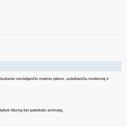
oksnio nerūdijančio matinio plieno, suteikiančiu modernią ir
laikyti šilumą bei patiekalo aromatą.
.