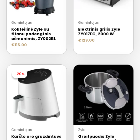
Gamintojas
Gamintojas
Kokteilinė Zyle su
Elektrinis grilis Zyle
titanu padengtais
ZY017EG, 2000 W
ašmenimis, ZY002BL
€
129.00
€
115.00
-20%
-20%
Gamintojas
Zyle
Karšto oro gruzdintuvė
Greitpuodis Zyle