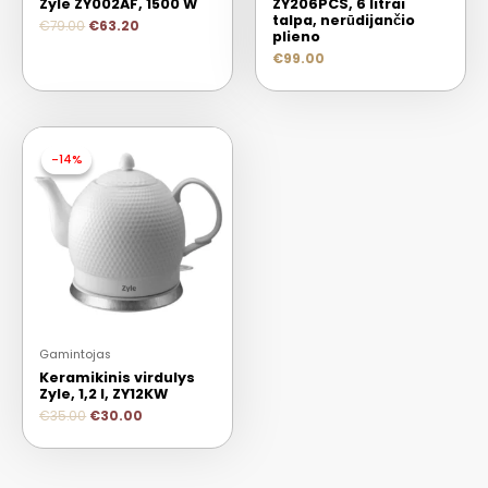
Zyle ZY002AF, 1500 W
ZY206PCS, 6 litrai
talpa, nerūdijančio
€
79.00
€
63.20
plieno
€
99.00
-14%
-14%
Gamintojas
Keramikinis virdulys
Zyle, 1,2 l, ZY12KW
€
35.00
€
30.00