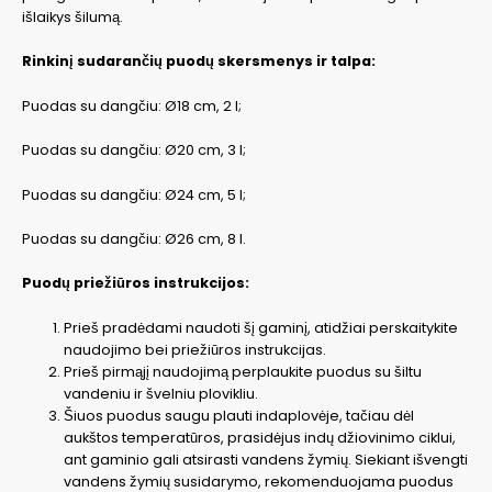
išlaikys šilumą.
Rinkinį sudarančių puodų skersmenys ir talpa:
Puodas su dangčiu: Ø18 cm, 2 l;
Puodas su dangčiu: Ø20 cm, 3 l;
Puodas su dangčiu: Ø24 cm, 5 l;
Puodas su dangčiu: Ø26 cm, 8 l.
Puodų priežiūros instrukcijos:
Prieš pradėdami naudoti šį gaminį, atidžiai perskaitykite
naudojimo bei priežiūros instrukcijas.
Prieš pirmąjį naudojimą perplaukite puodus su šiltu
vandeniu ir švelniu plovikliu.
Šiuos puodus saugu plauti indaplovėje, tačiau dėl
aukštos temperatūros, prasidėjus indų džiovinimo ciklui,
ant gaminio gali atsirasti vandens žymių. Siekiant išvengti
vandens žymių susidarymo, rekomenduojama puodus