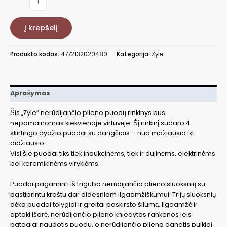
kiekis:
Nerūdijančio
Į krepšelį
plieno
puodų
rinkinys
Produkto kodas:
4772132020480
Kategorija:
Zyle
Zyle
ZY1420PS
Aprašymas
Šis „Zyle“ nerūdijančio plieno puodų rinkinys bus
nepamainomas kiekvienoje virtuvėje. Šį rinkinį sudaro 4
skirtingo dydžio puodai su dangčiais – nuo mažiausio iki
didžiausio.
Visi šie puodai tiks tiek indukcinėms, tiek ir dujinėms, elektrinėms
bei keramikinėms viryklėms.
Puodai pagaminti iš trigubo nerūdijančio plieno sluoksnių su
pastiprintu kraštu dar didesniam ilgaamžiškumui. Trijų sluoksnių
dėka puodai tolygiai ir greitai paskirsto šilumą. Ilgaamžė ir
aptaki išorė, nerūdijančio plieno kniedytos rankenos leis
patogiai naudotis puodu, o nerūdijančio plieno dangtis puikiai