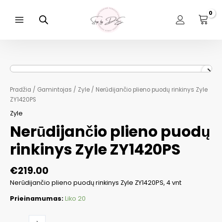
Pereiti
prie
turinio
Main
Menu
Pradžia
/
Gamintojas
/
Zyle
/ Nerūdijančio plieno puodų rinkinys Zyle
ZY1420PS
Zyle
Nerūdijančio plieno puodų
rinkinys Zyle ZY1420PS
€
219.00
Nerūdijančio plieno puodų rinkinys Zyle ZY1420PS, 4 vnt
Prieinamumas:
Liko 20
produkto