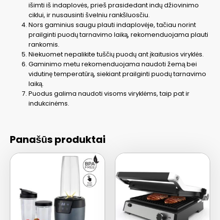
išimti iš indaplovės, prieš prasidedant indų džiovinimo
ciklui, ir nusausinti švelniu rankšluosčiu.
Nors gaminius saugu plauti indaplovėje, tačiau norint
prailginti puodų tarnavimo laiką, rekomenduojama plauti
rankomis.
Niekuomet nepalikite tuščių puodų ant įkaitusios viryklės.
Gaminimo metu rekomenduojama naudoti žemą bei
vidutinę temperatūrą, siekiant prailginti puodų tarnavimo
laiką.
Puodus galima naudoti visoms viryklėms, taip pat ir
indukcinėms.
Panašūs produktai