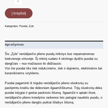
kiekis:
Nerūdijančio
Į krepšelį
plieno
puodų
rinkinys
Kategorijos:
Puodai
,
Zyle
Zyle
ZY1420PS,
4
vnt
Aprašymas
Šis „Zyle“ nerūdijančio plieno puodų rinkinys bus nepamainomas
kiekvienoje virtuvėje. Šį rinkinį sudaro 4 skirtingo dydžio puodai su
dangčiais – nuo mažiausio iki didžiausio.
Visi šie puodai tiks tiek indukcinėms, tiek ir dujinėms, elektrinėms bei
keramikinėms viryklėms.
Puodai pagaminti iš trigubo nerūdijančio plieno sluoksnių su
pastiprintu kraštu dar didesniam ilgaamžiškumui. Trijų sluoksnių dėka
puodai tolygiai ir greitai paskirsto šilumą. Ilgaamžė ir aptaki išorė,
nerūdijančio plieno kniedytos rankenos leis patogiai naudotis puodu, o
nerūdijančio plieno dangtis puikiai išlaikys šilumą.