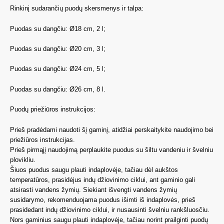
Rinkinį sudarančių puodų skersmenys ir talpa:
Puodas su dangčiu: Ø18 cm, 2 l;
Puodas su dangčiu: Ø20 cm, 3 l;
Puodas su dangčiu: Ø24 cm, 5 l;
Puodas su dangčiu: Ø26 cm, 8 l.
Puodų priežiūros instrukcijos:
Prieš pradėdami naudoti šį gaminį, atidžiai perskaitykite naudojimo bei
priežiūros instrukcijas.
Prieš pirmąjį naudojimą perplaukite puodus su šiltu vandeniu ir švelniu
plovikliu.
Šiuos puodus saugu plauti indaplovėje, tačiau dėl aukštos
temperatūros, prasidėjus indų džiovinimo ciklui, ant gaminio gali
atsirasti vandens žymių. Siekiant išvengti vandens žymių
susidarymo, rekomenduojama puodus išimti iš indaplovės, prieš
prasidedant indų džiovinimo ciklui, ir nusausinti švelniu rankšluosčiu.
Nors gaminius saugu plauti indaplovėje, tačiau norint prailginti puodų