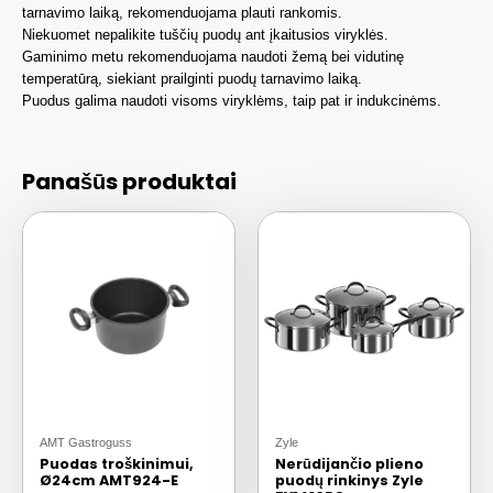
tarnavimo laiką, rekomenduojama plauti rankomis.
Niekuomet nepalikite tuščių puodų ant įkaitusios viryklės.
Gaminimo metu rekomenduojama naudoti žemą bei vidutinę
temperatūrą, siekiant prailginti puodų tarnavimo laiką.
Puodus galima naudoti visoms viryklėms, taip pat ir indukcinėms.
Panašūs produktai
AMT Gastroguss
Zyle
Puodas troškinimui,
Nerūdijančio plieno
Ø24cm AMT924-E
puodų rinkinys Zyle