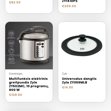
ZY1410PS
€
82.50
€
209.00
Gamintojas
Zyle
Multifunkcis elektrinis
Universalus dangtis
greitpuodis Zyle
Zyle ZY059MLB
ZY502MC, 10 programų,
€
14.90
900 W
€
108.50