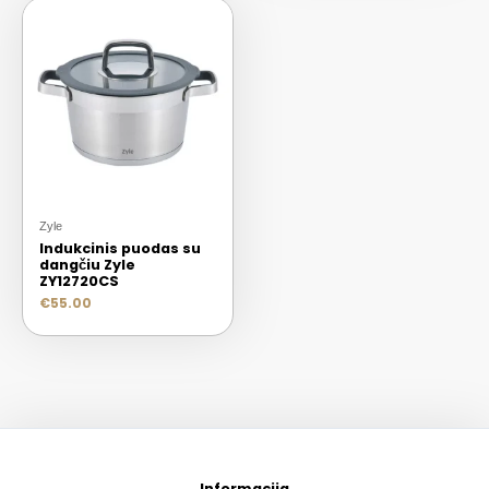
Zyle
Indukcinis puodas su
dangčiu Zyle
ZY12720CS
€
55.00
Informacija