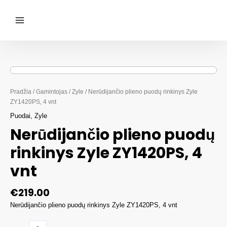
Pereiti
prie
turinio
Main
Menu
Pradžia
/
Gamintojas
/
Zyle
/ Nerūdijančio plieno puodų rinkinys Zyle
ZY1420PS, 4 vnt
Puodai
,
Zyle
Nerūdijančio plieno puodų
rinkinys Zyle ZY1420PS, 4
vnt
€
219.00
Nerūdijančio plieno puodų rinkinys Zyle ZY1420PS, 4 vnt
produkto