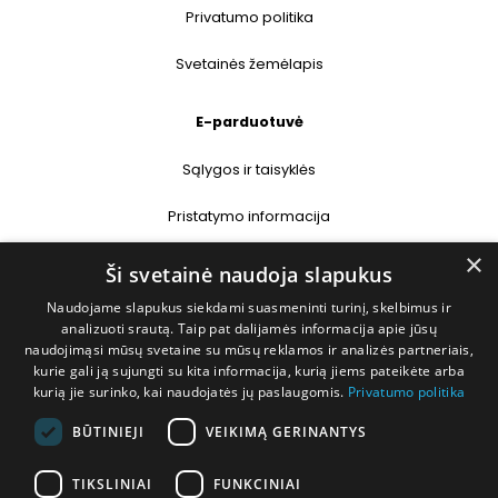
Privatumo politika
Svetainės žemėlapis
E-parduotuvė
Sąlygos ir taisyklės
Pristatymo informacija
×
Prekių grąžinimas
Ši svetainė naudoja slapukus
Naudojame slapukus siekdami suasmeninti turinį, skelbimus ir
Kontaktai
analizuoti srautą. Taip pat dalijamės informacija apie jūsų
naudojimąsi mūsų svetaine su mūsų reklamos ir analizės partneriais,
+370 677 31358
kurie gali ją sujungti su kita informacija, kurią jiems pateikėte arba
kurią jie surinko, kai naudojatės jų paslaugomis.
Privatumo politika
info@deshop.lt
BŪTINIEJI
VEIKIMĄ GERINANTYS
Megėjų g. 5A, Žukiškių k., Trakų r.
TIKSLINIAI
FUNKCINIAI