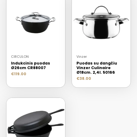
CIRCULON
Vinzer
Indukcinis puodas
Puodas su dangčiu
Ø26cm CR88007
Vinzer Culinaire
Ø18cm. 2,4l. 50166
€
119.00
€
38.00