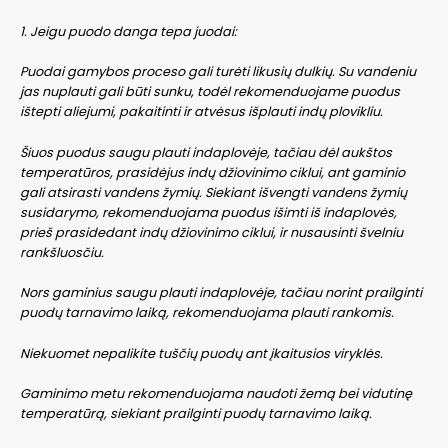
1. Jeigu puodo danga tepa juodai:
Puodai gamybos proceso gali turėti likusių dulkių. Su vandeniu
jas nuplauti gali būti sunku, todėl rekomenduojame puodus
ištepti aliejumi, pakaitinti ir atvėsus išplauti indų plovikliu.
Šiuos puodus saugu plauti indaplovėje, tačiau dėl aukštos
temperatūros, prasidėjus indų džiovinimo ciklui, ant gaminio
gali atsirasti vandens žymių. Siekiant išvengti vandens žymių
susidarymo, rekomenduojama puodus išimti iš indaplovės,
prieš prasidedant indų džiovinimo ciklui, ir nusausinti švelniu
rankšluosčiu.
Nors gaminius saugu plauti indaplovėje, tačiau norint prailginti
puodų tarnavimo laiką, rekomenduojama plauti rankomis.
Niekuomet nepalikite tuščių puodų ant įkaitusios viryklės.
Gaminimo metu rekomenduojama naudoti žemą bei vidutinę
temperatūrą, siekiant prailginti puodų tarnavimo laiką.