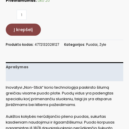
Prieinamumas:
Liko 20
produkto
kiekis:
Nerūdijančio
Į krepšelį
plieno
puodas
Zyle
Produkto kodas:
4772132028127
Kategorijos:
Puodai
,
Zyle
ZY1620CS
Aprašymas
Papildoma informacija
Inovatyvi „Non-Stick“ korio technologija paskirsto šilumą
greičiau visame puodo plote. Puodų vidus yra padengtas
specialiu korį primenančiu sluoksniu, taigi jis yra atsparus
įbrėžimams bei kitiems pažeidimams.
Aukštos kokybės nerūdijančio plieno puodas, sukurtas
kasdieniam naudojimui ir ilgaamžiškumui. Puodo korpusas
pagamintas iš 18/8 daugiasluoksnio nerūdijančio šukuoto