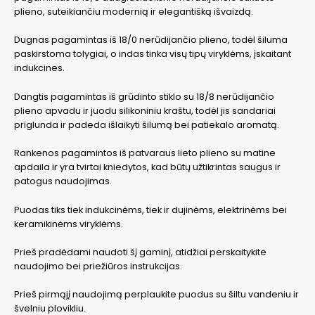
plieno, suteikiančiu modernią ir elegantišką išvaizdą.
Dugnas pagamintas iš 18/0 nerūdijančio plieno, todėl šiluma
paskirstoma tolygiai, o indas tinka visų tipų viryklėms, įskaitant
indukcines.
Dangtis pagamintas iš grūdinto stiklo su 18/8 nerūdijančio
plieno apvadu ir juodu silikoniniu kraštu, todėl jis sandariai
priglunda ir padeda išlaikyti šilumą bei patiekalo aromatą.
Rankenos pagamintos iš patvaraus lieto plieno su matine
apdaila ir yra tvirtai kniedytos, kad būtų užtikrintas saugus ir
patogus naudojimas.
Puodas tiks tiek indukcinėms, tiek ir dujinėms, elektrinėms bei
keramikinėms viryklėms.
Prieš pradėdami naudoti šį gaminį, atidžiai perskaitykite
naudojimo bei priežiūros instrukcijas.
Prieš pirmąjį naudojimą perplaukite puodus su šiltu vandeniu ir
švelniu plovikliu.