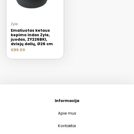
Zyle
Emaliuotas ketaus
kepimo indas Zyle,
juodas, ZY226BKI,
dviejų dalių, Ø26 cm
€
89.00
Informacija
Apie mus
Kontaktai