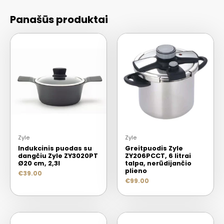
Panašūs produktai
Zyle
Zyle
Indukcinis puodas su
Greitpuodis Zyle
dangčiu Zyle ZY3020PT
ZY206PCCT, 6 litrai
Ø20 cm, 2,3l
talpa, nerūdijančio
plieno
€
39.00
€
99.00