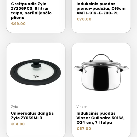
Greitpuodis Zyle
Indukcinis puodas
ZY206PCS, 6 litrai
pienui-padažui, Ø16cm
talpa, nerūdijančio
AMTI-916-E-Z30-PL
plieno
€
70.00
€
99.00
Zyle
Vinzer
Universalus dangtis
Indukcinis puodas
Zyle ZY059MLB
Vinzer Culinaire 50168,
Ø24 cm, 7 l talpa
€
14.90
€
57.00