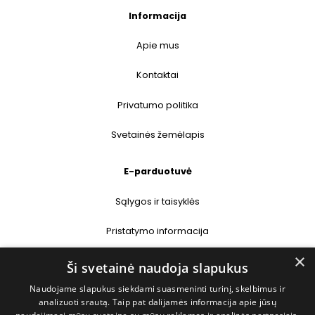
Informacija
Apie mus
Kontaktai
Privatumo politika
Svetainės žemėlapis
E-parduotuvė
Sąlygos ir taisyklės
Pristatymo informacija
×
Prekių grąžinimas
Ši svetainė naudoja slapukus
Naudojame slapukus siekdami suasmeninti turinį, skelbimus ir
Kontaktai
analizuoti srautą. Taip pat dalijamės informacija apie jūsų