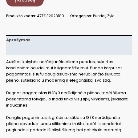
puodas
Zyle
Produkto kodas:
4772132028189
Kategorijos:
Puodai
,
Zyle
ZY1540CS
Aprašymas
Papildoma informacija
Aukštos kokybės nerūdijančio plieno puodas, sukurtas
kasdieniam naudojimui ir ilgaamžiškumui. Puodo korpusas
pagamintas iš 18/8 daugiasluoksnio nerūdijančio šukuoto
plieno, suteikiančiu modernią ir elegantišką išvaizdą.
Dugnas pagamintas iš 18/0 nerūdijančio plieno, todėl šiluma
paskirstoma tolygiai, o indas tinka visų tipų viryklėms, įskaitant
indukcines.
Dangtis pagamintas iš grūdinto stiklo su 18/8 nerūdijančio
plieno apvadu ir juodu silikoniniu kraštu, todėl jis sandariai
priglunda ir padeda išlaikyti šilumą bei patiekalo aromatą.