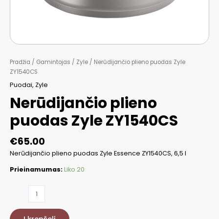
Pradžia
/
Gamintojas
/
Zyle
/ Nerūdijančio plieno puodas Zyle
ZY1540CS
Puodai
,
Zyle
Nerūdijančio plieno
puodas Zyle ZY1540CS
€
65.00
Nerūdijančio plieno puodas Zyle Essence ZY1540CS, 6,5 l
Prieinamumas:
Liko 20
produkto
kiekis:
Nerūdijančio
Į krepšelį
plieno