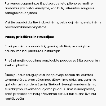
Rankenos pagamintos iš patvaraus lieto plieno su matine
apdaila ir yra tvirtai kniedytos, kad būtų užtikrintas saugus ir
patogus naudojimas.
Visi šie puodai tiks tiek indukcinėms, tiek ir dujinėms, elektrinėms
bei keramikinėms viryklėms.
Puodų priežiūros instrukcijos:
Prieš pradėdami naudoti šį gaminį, atidžiai perskaitykite
naudojimo bei priežiūros instrukcijas.
Prieš pirmąjį naudojimą perplaukite puodus su šiltu vandeniu ir
švelniu plovikliu.
Šiuos puodus saugu plauti indaplovėje, tačiau dėl aukštos
temperatūros, prasidėjus indų džiovinimo ciklui, ant gaminio
gali atsirasti vandens žymių. Siekiant išvengti vandens žymių
susidarymo, rekomenduojama puodus išimti iš indaplovės,
prieš prasidedant indų džiovinimo ciklui, ir nusausinti švelniu
rankšluosčiu.