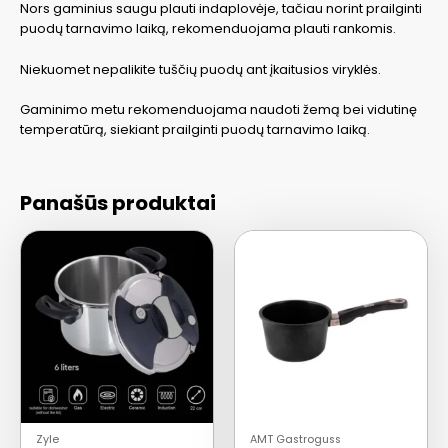
Nors gaminius saugu plauti indaplovėje, tačiau norint prailginti
puodų tarnavimo laiką, rekomenduojama plauti rankomis.
Niekuomet nepalikite tuščių puodų ant įkaitusios viryklės.
Gaminimo metu rekomenduojama naudoti žemą bei vidutinę
temperatūrą, siekiant prailginti puodų tarnavimo laiką.
Panašūs produktai
Zyle
AMT Gastroguss