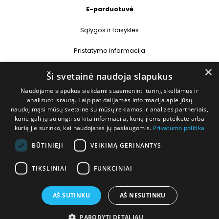
E-parduotuvė
Sąlygos ir taisyklės
Pristatymo informacija
×
Prekių grąžinimas
Ši svetainė naudoja slapukus
Naudojame slapukus siekdami suasmeninti turinį, skelbimus ir
Kontaktai
analizuoti srautą. Taip pat dalijamės informacija apie jūsų
naudojimąsi mūsų svetaine su mūsų reklamos ir analizės partneriais,
+370 677 31358
kurie gali ją sujungti su kita informacija, kurią jiems pateikėte arba
kurią jie surinko, kai naudojatės jų paslaugomis.
Privatumo politika
info@deshop.lt
BŪTINIEJI
VEIKIMĄ GERINANTYS
Megėjų g. 5A, Žukiškių k., Trakų r.
TIKSLINIAI
FUNKCINIAI
AŠ SUTINKU
AŠ NESUTINKU
PARODYTI DETALIAU