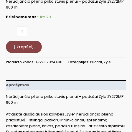
Nerūdijančio plieno prikaistuvis pienui – padažui Zyle ZY272MP,
900 ml
Prieinamumas:
Liko 20
produkto
kiekis:
Nerūdijančio
Į krepšelį
plieno
prikaistuvis
pienui
Produkto kodas:
4772132024488
Kategorijos:
Puodai
,
Zyle
-
padažui
Zyle
ZY272MP
Aprašymas
Nerūdijančio plieno prikaistuvis pienui – padažui Zyle ZY272MP,
900 ml
Atraskite aukščiausios kokybės „Zyle“ nerūdijančio plieno
prikaistuvį – stilingą, patvarų ir funkcionalų sprendimą
kasdieniam pieno, kavos, padažo ruošimui ar sviesto tirpinimui.
Sukurtas patogumui ir ilgaamžiškumui, šis indas idealiai tinka