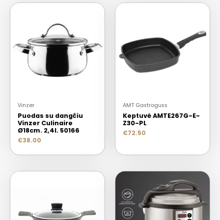
Vinzer
AMT Gastroguss
Puodas su dangčiu
Keptuvė AMTE267G-E-
Vinzer Culinaire
Z30-PL
Ø18cm. 2,4l. 50166
€
72.50
€
38.00