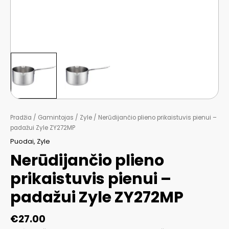
Pradžia
/
Gamintojas
/
Zyle
/ Nerūdijančio plieno prikaistuvis pienui –
padažui Zyle ZY272MP
Puodai
,
Zyle
Nerūdijančio plieno
prikaistuvis pienui –
padažui Zyle ZY272MP
€
27.00