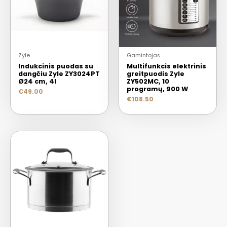
Zyle
Gamintojas
Indukcinis puodas su
Multifunkcis elektrinis
dangčiu Zyle ZY3024PT
greitpuodis Zyle
Ø24 cm, 4l
ZY502MC, 10
programų, 900 W
€
49.00
€
108.50