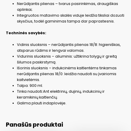
Nerūdijantis plienas – tvarus pasirinkimas, draugiškas
aplinkai;
Integruotos matavimo skalės viduje leidžia tiksliai dozuoti
skysčius, todėl gaminimas tampa dar paprastesnis.
Techninės savybės:
Vidinis sluoksnis – nerūdijantis plienas 18/8: higieniškas,
atsparus rūdims ir lengvai valomas.
Vidurinis sluoksnis – aliuminis: užtikrina tolygų ir greitą
šilumos paskirstymą.
Išorinis sluoksnis – indukcinėms kaitlentėms tinkamas
nerūdijantis plienas 18/0: leidžia naudoti su įvairiomis
kaitvietėmis.
Talpa: 900 ml.
Tinka naudoti:Ant elektrinių, dujinių, indukcinių ir
keramikinių kaitlenčių.
Galima plauti indaplovėje.
Panašūs produktai