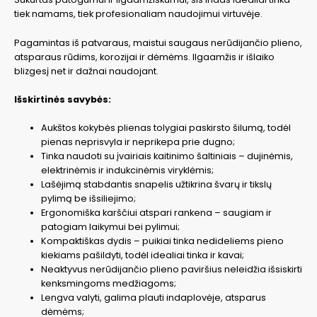
tiek namams, tiek profesionaliam naudojimui virtuvėje.
Pagamintas iš patvaraus, maistui saugaus nerūdijančio plieno,
atsparaus rūdims, korozijai ir dėmėms. Ilgaamžis ir išlaiko
blizgesį net ir dažnai naudojant.
Išskirtinės savybės:
Aukštos kokybės plienas tolygiai paskirsto šilumą, todėl
pienas neprisvyla ir neprikepa prie dugno;
Tinka naudoti su įvairiais kaitinimo šaltiniais – dujinėmis,
elektrinėmis ir indukcinėmis viryklėmis;
Lašėjimą stabdantis snapelis užtikrina švarų ir tikslų
pylimą be išsiliejimo;
Ergonomiška karščiui atspari rankena – saugiam ir
patogiam laikymui bei pylimui;
Kompaktiškas dydis – puikiai tinka nedideliems pieno
kiekiams pašildyti, todėl idealiai tinka ir kavai;
Neaktyvus nerūdijančio plieno paviršius neleidžia išsiskirti
kenksmingoms medžiagoms;
Lengva valyti, galima plauti indaplovėje, atsparus
dėmėms;