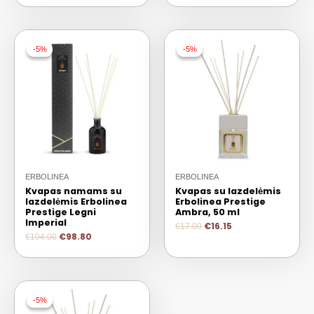
-5%
-5%
-5%
-5%
ERBOLINEA
ERBOLINEA
Kvapas namams su
Kvapas su lazdelėmis
lazdelėmis Erbolinea
Erbolinea Prestige
Prestige Legni
Ambra, 50 ml
Imperial
€
16.15
€
17.00
€
98.80
€
104.00
-5%
-5%