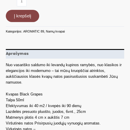
kiekis:
Namų
Į krepšelį
kvapas
su
lazdelėmis-
Kategorijos:
AROMATIC 89
,
Namų kvapai
BLACK
GRAPES
50ml
Aprašymas
Nuo vasariško saldumo iki levandų kupinos ramybės, nuo klasikos ir
elegancijos iki modernumo – tai mūsų kruopščiai atrinktos,
aukščiausios klasės kvapų natos pasiruošusios suskambėti Jūsų
namuose.
Kvapas Black Grapes
Talpa 50ml
Efektyvumas iki 40 m2 / kvepės iki 90 dienų
Lazdelės presuoto pluošto, juodos, 6vnt., 25cm
Matmenys plotis 4 cm x aukštis 7 cm
Viršutinės natos Prisirpusių juodųjų vynuogių aromatas.
Vidurinės natos –