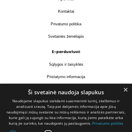
Kontaktai
Privatumo politika
Svetainės žemėlapis
E-parduotuvė
Sąlygos ir taisyklės
Pristatymo informacija
×
Prekių grąžinimas
Ši svetainė naudoja slapukus
Naudojame slapukus siekdami suasmeninti turinį, skelbimus ir
Kontaktai
analizuoti srautą. Taip pat dalijamės informacija apie jūsų
naudojimąsi mūsų svetaine su mūsų reklamos ir analizės partneriais,
+370 677 31358
kurie gali ją sujungti su kita informacija, kurią jiems pateikėte arba
kurią jie surinko, kai naudojatės jų paslaugomis.
Privatumo politika
info@deshop.lt