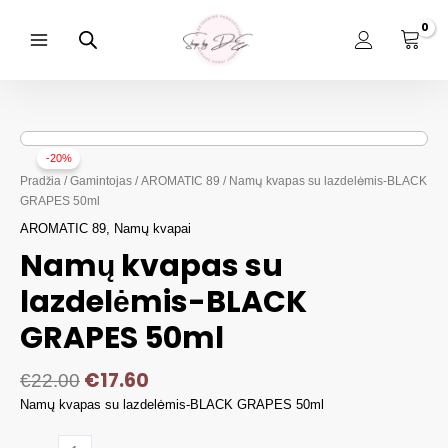
Pereiti
prie
turinio
Main
Menu
-20%
Pradžia
/
Gamintojas
/
AROMATIC 89
/ Namų kvapas su lazdelėmis-BLACK
GRAPES 50ml
AROMATIC 89
,
Namų kvapai
Namų kvapas su
lazdelėmis-BLACK
GRAPES 50ml
€
17.60
€
22.00
Namų kvapas su lazdelėmis-BLACK GRAPES 50ml
produkto