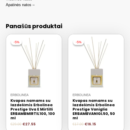
Apatinės natos –
Panašūs produktai
-5%
-5%
-5%
-5%
ERBOLINEA
ERBOLINEA
Kvapas namams su
Kvapas namams su
lazdelėmis Erbolinea
lazdelėmis Erbolinea
Prestige Uva E Mirtilli
Prestige Vaniglia
ERBAMBMIRTIL100, 100
ERBAMBVANIGL50, 50
ml
ml
€
27.55
€
16.15
€
29.00
€
17.00