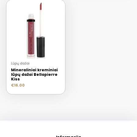
Lūpų dažai
Mineraliniai kreminiai
lūpų dažai Bellapierre
Kiss
€
16.00