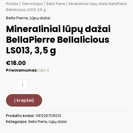
Pradžia
/
Gamintojas
/
Bella Pierre
/ Mineraliniai lūpų dažai BellaPierre
Bellalicious LS013, 3,5 g
Bella Pierre
,
Lūpų dažai
Mineraliniai lūpų dažai
BellaPierre Bellalicious
LS013, 3,5 g
€
16.00
Prieinamumas:
Liko 4
produkto
kiekis:
Mineraliniai
Į krepšelį
lūpų
dažai
BellaPierre
Produkto kodas:
0812267015013
Bellalicious
Kategorijos:
Bella Pierre
,
Lūpų dažai
LS013,
3,5