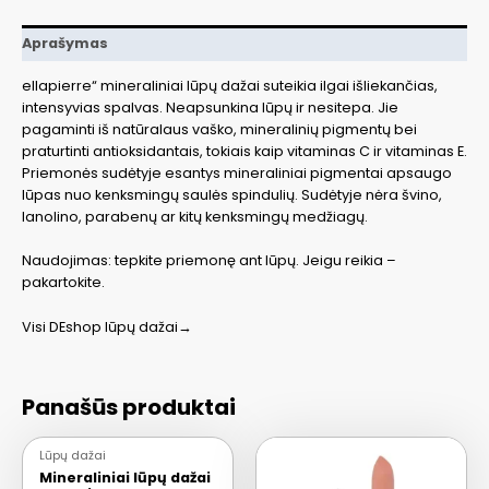
g
Aprašymas
ellapierre“ mineraliniai lūpų dažai suteikia ilgai išliekančias,
intensyvias spalvas. Neapsunkina lūpų ir nesitepa. Jie
pagaminti iš natūralaus vaško, mineralinių pigmentų bei
praturtinti antioksidantais, tokiais kaip vitaminas C ir vitaminas E.
Priemonės sudėtyje esantys mineraliniai pigmentai apsaugo
lūpas nuo kenksmingų saulės spindulių. Sudėtyje nėra švino,
lanolino, parabenų ar kitų kenksmingų medžiagų.
Naudojimas: tepkite priemonę ant lūpų. Jeigu reikia –
pakartokite.
Visi DEshop lūpų dažai→
Panašūs produktai
Lūpų dažai
Mineraliniai lūpų dažai