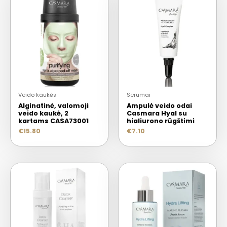
Veido kaukės
Serumai
Alginatinė, valomoji
Ampulė veido odai
veido kaukė, 2
Casmara Hyal su
kartams CASA73001
hialiurono rūgštimi
€
15.80
€
7.10