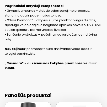
Pagrindiniai aktyvieji komponentai
• Grynas bambukas – stabdo odos senėjimo procesus,
stangrina odą ir pagerina jos tonusą.
• “Glass Diamond“ – aktyvusis jūros planktono ingredientas,
apsaugo veido odą nuo neigiamo aplinkos poveikio, UVA, UVB
saulės spindulių bei mėlynosios šviesos.
• Ženšenio ekstraktas – pašalina nuovargio žymes ir drėkina
odą.
Naudojimas
: priemonę tepkite ant švarios veido odos ir
tolygiai paskirstykite.
„Casmara“ – aukščiausios kokybės priemonės veidui ir
kūnui.
Panašūs produktai