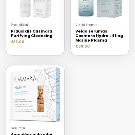
Prausikliai
Veido kremai
Prausiklis Casmara
Veido serumas
Purifying Cleansing
Casmara Hydra Lifting
Marine Plasma
€
19.00
€
39.00
Serumai
Ampulės veido odai