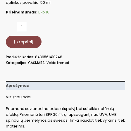
aplinkos poveikio, 50 ml
Prieinamumas:
Liko 16
produkto
kiekis:
Maskuoj.
Į krepšelį
veido
kremas
DD
Produkto kodas:
8436561410248
Light,
Kategorijos:
CASMARA
,
Veido kremai
50
ml
CASA09001
Aprašymas
Visų tipų odai.
Priemonė suvienodina odos atspalvį bei suteikia natūralų
efektą. Priemonė turi SPF 30 filtrą, apsaugantį nuo UVA, UVB
spindulių bei mėlynosios šviesos. Tinka naudoti tiek vyrams, tiek
moterims.