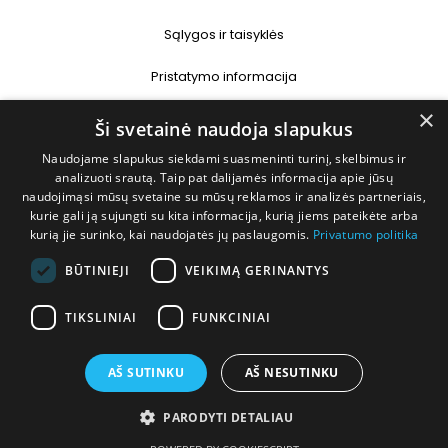
Sąlygos ir taisyklės
Pristatymo informacija
×
Prekių grąžinimas
Ši svetainė naudoja slapukus
Naudojame slapukus siekdami suasmeninti turinį, skelbimus ir
Kontaktai
analizuoti srautą. Taip pat dalijamės informacija apie jūsų
naudojimąsi mūsų svetaine su mūsų reklamos ir analizės partneriais,
+370 677 31358
kurie gali ją sujungti su kita informacija, kurią jiems pateikėte arba
kurią jie surinko, kai naudojatės jų paslaugomis.
Privatumo politika
info@deshop.lt
BŪTINIEJI
VEIKIMĄ GERINANTYS
Megėjų g. 5A, Žukiškių k., Trakų r.
TIKSLINIAI
FUNKCINIAI
AŠ SUTINKU
AŠ NESUTINKU
PARODYTI DETALIAU
Visos teisės saugomos © 2026 DEshop.lt