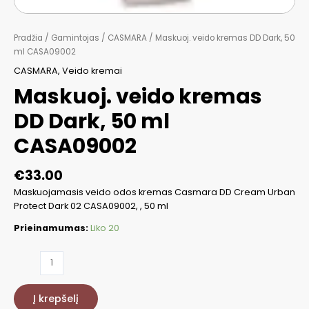
Pradžia
/
Gamintojas
/
CASMARA
/ Maskuoj. veido kremas DD Dark, 50
ml CASA09002
CASMARA
,
Veido kremai
Maskuoj. veido kremas
DD Dark, 50 ml
CASA09002
€
33.00
Maskuojamasis veido odos kremas Casmara DD Cream Urban
Protect Dark 02 CASA09002, , 50 ml
Prieinamumas:
Liko 20
produkto
kiekis:
Maskuoj.
Į krepšelį
veido