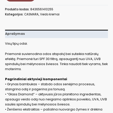
kremas
DD
Produkto kodas:
8436561410255
Dark,
Kategorijos:
CASMARA
,
Veido kremai
50
ml
CASA09002
Aprašymas
Visų tipų odai.
Priemonė suvienodina odos atspalvį bei suteikia natūralų
efektą. Priemonė turi SPF 30 filtrą, apsaugantį nuo UVA, UVB
spindulių bei mėlynosios šviesos. Tinka naudoti tiek vyrams, tiek
moterims.
Pagrindiniai aktyvieji komponentai
• Grynas bambukas – stabdo odos senėjimo procesus,
stangrina odą ir pagerina jos tonusą.
• “Glass Diamond“ – aktyvusis jūros planktono ingredientas,
apsaugo veido odą nuo neigiamo aplinkos poveikio, UVA, UVB
saulės spindulių bei mėlynosios šviesos.
• Ženšenio ekstraktas – pašalina nuovargio žymes ir drėkina