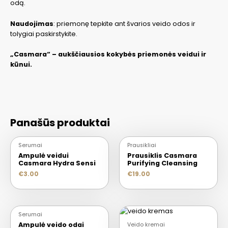
odą.
Naudojimas
: priemonę tepkite ant švarios veido odos ir
tolygiai paskirstykite.
„Casmara“ – aukščiausios kokybės priemonės veidui ir
kūnui.
Panašūs produktai
Serumai
Prausikliai
Ampulė veidui
Prausiklis Casmara
Casmara Hydra Sensi
Purifying Cleansing
€
3.00
€
19.00
Serumai
Ampulė veido odai
Veido kremai