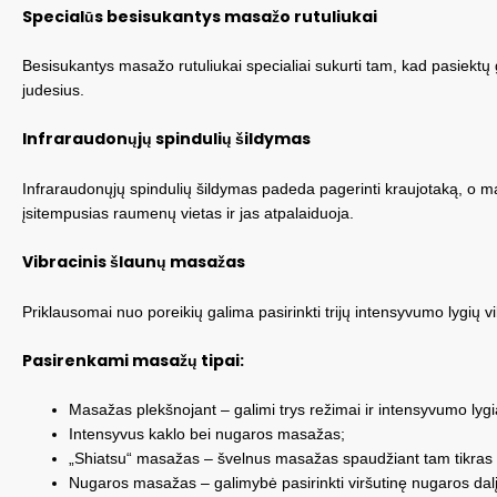
Specialūs besisukantys masažo rutuliukai
Besisukantys masažo rutuliukai specialiai sukurti tam, kad pasiekt
judesius.
Infraraudonųjų spindulių šildymas
Infraraudonųjų spindulių šildymas padeda pagerinti kraujotaką, o ma
įsitempusias raumenų vietas ir jas atpalaiduoja.
Vibracinis šlaunų masažas
Priklausomai nuo poreikių galima pasirinkti trijų intensyvumo lygių vi
Pasirenkami masažų tipai:
Masažas plekšnojant – galimi trys režimai ir intensyvumo lygiai
Intensyvus kaklo bei nugaros masažas;
„Shiatsu“ masažas – švelnus masažas spaudžiant tam tikras 
Nugaros masažas – galimybė pasirinkti viršutinę nugaros dalį