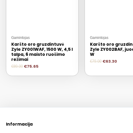
Gamintojas
Gamintojas
Karšto oro gruzdintuvė
Karšto oro gruzdi
Zyle ZY001WAF, 1500 W, 4,5 l
Zyle ZY002BAF, juo
talpa, 6 maisto ruošimo
W
režimai
€
63.30
€
79.00
€
75.65
€
89.00
Informacija