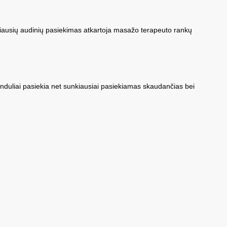
iliausių audinių pasiekimas atkartoja masažo terapeuto rankų
induliai pasiekia net sunkiausiai pasiekiamas skaudančias bei