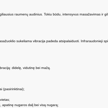
ų giliausius raumenų audinius. Tokiu būdu, intensyvus masažavimas ir g
sažuoklio sukeliama vibracija padeda atsipalaiduoti. Infraraudonieji sp
braciją: didelę, vidutinę bei mažą.
 (pasirinktinai);
vietas;
, apatinę nugaros dalį bei visą nugarą;