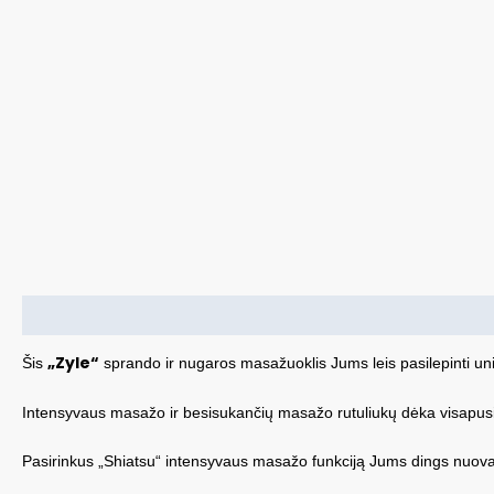
Aprašymas
„Zyle“
Šis
sprando ir nugaros masažuoklis Jums leis pasilepinti un
Intensyvaus masažo ir besisukančių masažo rutuliukų dėka visapusiška
Pasirinkus „Shiatsu“ intensyvaus masažo funkciją Jums dings nuovargi