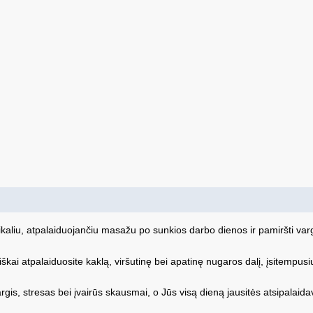
ikaliu, atpalaiduojančiu masažu po sunkios darbo dienos ir pamiršti va
i atpalaiduosite kaklą, viršutinę bei apatinę nugaros dalį, įsitempusius
s, stresas bei įvairūs skausmai, o Jūs visą dieną jausitės atsipalaidavę