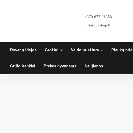
Pereiti
prie
turinio
+370-677-31358
info@deshop.lt
Dovanų idėjos
Grožiui
Veido priežiūra
Plaukų prie
Grilio įrankiai
Prekės gyvūnams
Naujienos