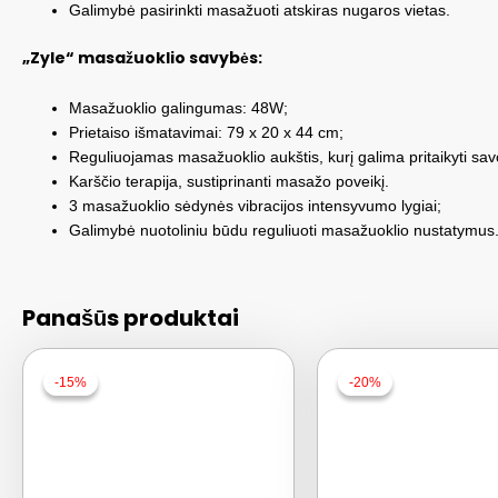
Galimybė pasirinkti masažuoti atskiras nugaros vietas.
„
Zyle“ masažuoklio savybės:
Masažuoklio galingumas: 48W;
Prietaiso išmatavimai: 79 x 20 x 44 cm;
Reguliuojamas masažuoklio aukštis, kurį galima pritaikyti sav
Karščio terapija, sustiprinanti masažo poveikį.
3 masažuoklio sėdynės vibracijos intensyvumo lygiai;
Galimybė nuotoliniu būdu reguliuoti masažuoklio nustatymus
Panašūs produktai
-15%
-15%
-20%
-20%