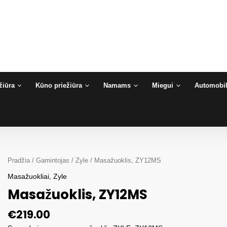
žiūra
Kūno priežiūra
Namams
Miegui
Automobil
Pradžia
/
Gamintojas
/
Zyle
/ Masažuoklis, ZY12MS
Masažuokliai
,
Zyle
Masažuoklis, ZY12MS
€
219.00