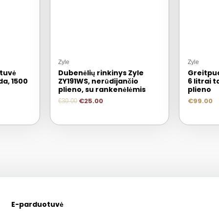
Zyle
Zyle
ntuvė
Dubenėlių rinkinys Zyle
Greitpu
da, 1500
ZY191WS, nerūdijančio
6 litrai 
plieno, su rankenėlėmis
plieno
€
25.00
€
99.00
€
30.00
E-parduotuvė