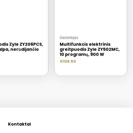
Gamintojas
odis Zyle ZY206PCS,
Multifunkcis elektrinis
talpa, nerūdijančio
greitpuodis Zyle ZY502MC,
10 programų, 900 W
€
108.50
Kontaktai