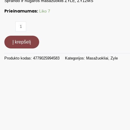
Sprando ir nugaros masažuoklis ZYLE, ZY12MS
Prieinamumas:
Liko 7
produkto
kiekis:
Masažuoklis,
Į krepšelį
ZY12MS
Produkto kodas:
4779025994583
Kategorijos:
Masažuokliai
,
Zyle