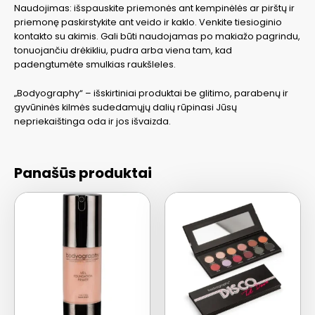
Naudojimas: išspauskite priemonės ant kempinėlės ar pirštų ir
priemonę paskirstykite ant veido ir kaklo. Venkite tiesioginio
kontakto su akimis. Gali būti naudojamas po makiažo pagrindu,
tonuojančiu drėkikliu, pudra arba viena tam, kad
padengtumėte smulkias raukšleles.
„Bodyography“ – išskirtiniai produktai be glitimo, parabenų ir
gyvūninės kilmės sudedamųjų dalių rūpinasi Jūsų
nepriekaištinga oda ir jos išvaizda.
Panašūs produktai