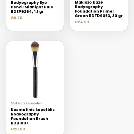
Makiažo bazė
Bodyography Eye
Bodyography
Pencil Midnight Blue
Foundation Primer
BDEP9264, 1.1 gr
Green BDFD9053, 30 gr
€
6.70
€
24.90
Makiažo šepetėliai
Kosmetinis šepetėlis
Bodyography
Foundation Brush
BDB1007
€
20.80