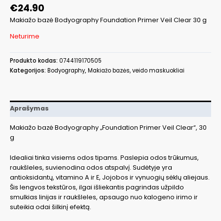
€
24.90
Makiažo bazė Bodyography Foundation Primer Veil Clear 30 g
Neturime
Produkto kodas:
0744119170505
Kategorijos:
Bodyography
,
Makiažo bazės, veido maskuokliai
Aprašymas
Makiažo bazė Bodyography „Foundation Primer Veil Clear“, 30
g
Idealiai tinka visiems odos tipams. Paslepia odos trūkumus,
raukšleles, suvienodina odos atspalvį. Sudėtyje yra
antioksidantų, vitamino A ir E, Jojobos ir vynuogių sėklų aliejaus.
Šis lengvos tekstūros, ilgai išliekantis pagrindas užpildo
smulkias linijas ir raukšleles, apsaugo nuo kalogeno irimo ir
suteikia odai šilkinį efektą.