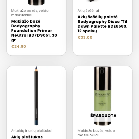
Makiažo bazės, veido
Akių šešėliai
maskuokliai
Akių šešėlių paletė
Makiažo bazė
Bodyography Disco ‘Til
Bodyography
Dawn Palette BDE6580,
Foundation Primer
12 spalvų
Neutral BDFD9051, 30
€
33.00
gr
€
24.90
IŠPARDUOTA
Antakių ir akių pieštukai
Makiažo bazės, veido
maskuokliai
Akių pieštukas