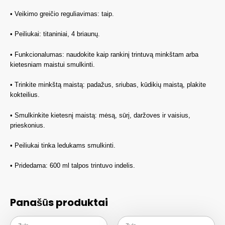
• Veikimo greičio reguliavimas: taip.
• Peiliukai: titaniniai, 4 briaunų.
• Funkcionalumas: naudokite kaip rankinį trintuvą minkštam arba
kietesniam maistui smulkinti.
• Trinkite minkštą maistą: padažus, sriubas, kūdikių maistą, plakite
kokteilius.
• Smulkinkite kietesnį maistą: mėsą, sūrį, daržoves ir vaisius,
prieskonius.
• Peiliukai tinka ledukams smulkinti.
• Pridedama: 600 ml talpos trintuvo indelis.
Panašūs produktai