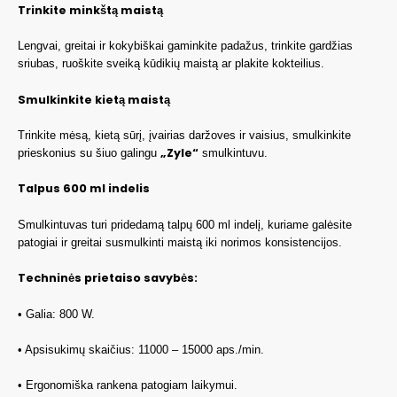
Trinkite minkštą maistą
Lengvai, greitai ir kokybiškai gaminkite padažus, trinkite gardžias
sriubas, ruoškite sveiką kūdikių maistą ar plakite kokteilius.
Smulkinkite kietą maistą
Trinkite mėsą, kietą sūrį, įvairias daržoves ir vaisius, smulkinkite
„Zyle“
prieskonius su šiuo galingu
smulkintuvu.
Talpus 600 ml indelis
Smulkintuvas turi pridedamą talpų 600 ml indelį, kuriame galėsite
patogiai ir greitai susmulkinti maistą iki norimos konsistencijos.
Techninės prietaiso savybės:
• Galia: 800 W.
• Apsisukimų skaičius: 11000 – 15000 aps./min.
• Ergonomiška rankena patogiam laikymui.