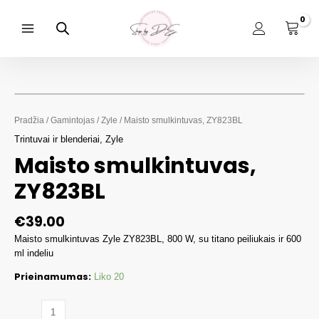
Pereiti
prie
turinio
Main
Menu
Pradžia
/
Gamintojas
/
Zyle
/ Maisto smulkintuvas, ZY823BL
Trintuvai ir blenderiai
,
Zyle
Maisto smulkintuvas,
ZY823BL
€
39.00
Maisto smulkintuvas Zyle ZY823BL, 800 W, su titano peiliukais ir 600
ml indeliu
Prieinamumas:
Liko 20
produkto