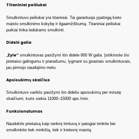
Titaniniai peiliukai
Smulkintuvo peiliukai yra titaniniai. Tai garantuoja ypatingą kieto
maisto smulkinimo kokybę ir ilgaamžiškumą. Titaniniai peiliukai
puikiai tinka ledukams smulkinti.
Didelė galia
Zyle“
„
smulkintuvas pasižymi itin didele 800 W galia. Įsitikinsite šio
prietaiso galingumu ir pranašumu, lyginant su įprastais smulkintuvais,
jau pirmojo naudojimo metu.
Apsisukimų skaičius
Smulkintuvo variklis pasižymi itin dideliu apsisukimų per minutę
skaičiumi, kuris siekia 11000–15000 aps./min.
Funkcionalumas
Naudokite prietaisą kaip rankinį trintuvą ir patogiai trinkite bei
smulkinkite tiek minkštą, tiek ir kietesnį maistą.