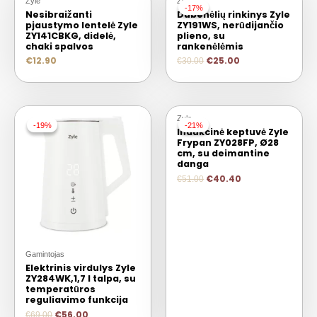
Zyle
Zyle
-17%
-17%
Nesibraižanti
Dubenėlių rinkinys Zyle
pjaustymo lentelė Zyle
ZY191WS, nerūdijančio
ZY141CBKG, didelė,
plieno, su
chaki spalvos
rankenėlėmis
€
12.90
€
25.00
€
30.00
IŠPARDUOTA
Zyle
-19%
-19%
-21%
-21%
Indukcinė keptuvė Zyle
Frypan ZY028FP, Ø28
cm, su deimantine
danga
€
40.40
€
51.00
Gamintojas
Elektrinis virdulys Zyle
ZY284WK,1,7 l talpa, su
temperatūros
reguliavimo funkcija
€
56.00
€
69.00