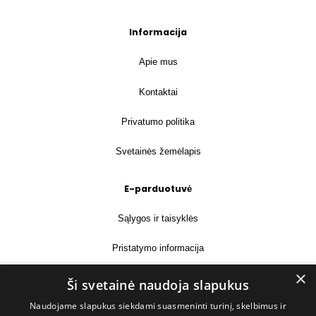
Informacija
Apie mus
Kontaktai
Privatumo politika
Svetainės žemėlapis
E-parduotuvė
Sąlygos ir taisyklės
Pristatymo informacija
×
Prekių grąžinimas
Ši svetainė naudoja slapukus
Naudojame slapukus siekdami suasmeninti turinį, skelbimus ir
Kontaktai