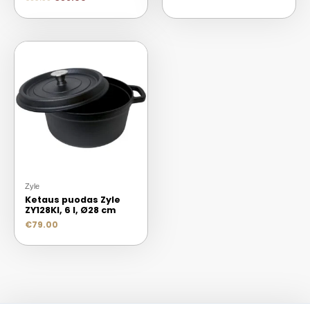
Zyle
Ketaus puodas Zyle
ZY128KI, 6 l, Ø28 cm
€
79.00