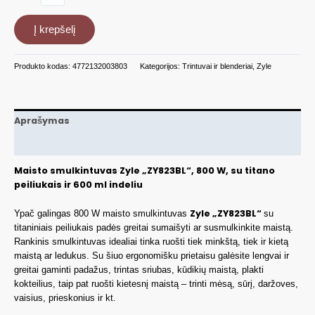
kiekis:
Maisto
Į krepšelį
smulkintuvas,
ZY823BL
Produkto kodas:
4772132003803
Kategorijos:
Trintuvai ir blenderiai
,
Zyle
Aprašymas
Papildoma informacija
Maisto smulkintuvas Zyle „ZY823BL“, 800 W, su titano
peiliukais ir 600 ml indeliu
Zyle „ZY823BL“
Ypač galingas 800 W maisto smulkintuvas
su
titaniniais peiliukais padės greitai sumaišyti ar susmulkinkite maistą.
Rankinis smulkintuvas idealiai tinka ruošti tiek minkštą, tiek ir kietą
maistą ar ledukus. Su šiuo ergonomišku prietaisu galėsite lengvai ir
greitai gaminti padažus, trintas sriubas, kūdikių maistą, plakti
kokteilius, taip pat ruošti kietesnį maistą – trinti mėsą, sūrį, daržoves,
vaisius, prieskonius ir kt.