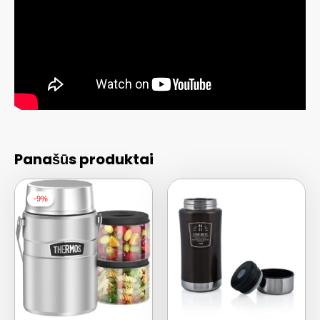
Panašūs produktai
-9%
-9%