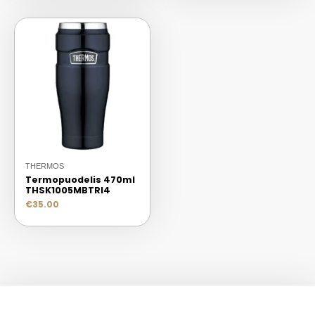
THERMOS
Termopuodelis 470ml
THSK1005MBTRI4
€
35.00