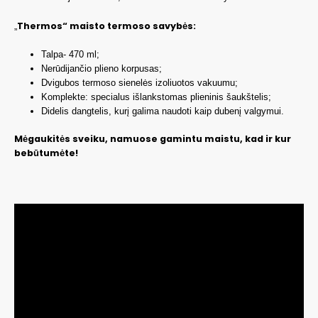
Thermos“ maisto termoso savybės:
„
Talpa- 470 ml;
Nerūdijančio plieno korpusas;
Dvigubos termoso sienelės izoliuotos vakuumu;
Komplekte: specialus išlankstomas plieninis šaukštelis;
Didelis dangtelis, kurį galima naudoti kaip dubenį valgymui.
Mėgaukitės sveiku, namuose gamintu maistu, kad ir kur
bebūtumėte!