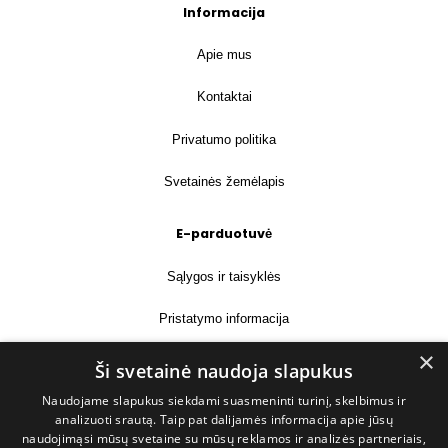
Informacija
Apie mus
Kontaktai
Privatumo politika
Svetainės žemėlapis
E-parduotuvė
Sąlygos ir taisyklės
Pristatymo informacija
×
Prekių grąžinimas
Ši svetainė naudoja slapukus
Naudojame slapukus siekdami suasmeninti turinį, skelbimus ir
Kontaktai
analizuoti srautą. Taip pat dalijamės informacija apie jūsų
naudojimąsi mūsų svetaine su mūsų reklamos ir analizės partneriais,