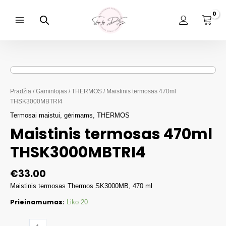
Pereiti
prie
turinio
Main
Menu
Pradžia
/
Gamintojas
/
THERMOS
/ Maistinis termosas 470ml
THSK3000MBTRI4
Termosai maistui, gėrimams
,
THERMOS
Maistinis termosas 470ml
THSK3000MBTRI4
€
33.00
Maistinis termosas Thermos SK3000MB, 470 ml
Prieinamumas:
Liko 20
produkto