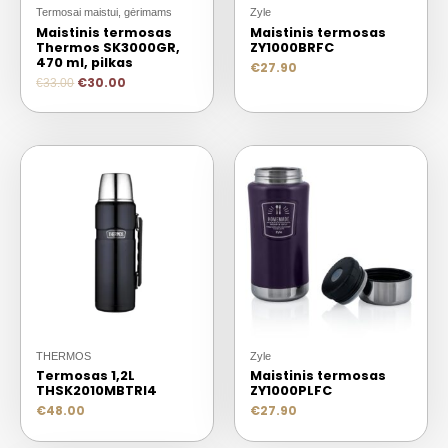
Termosai maistui, gėrimams
Zyle
Maistinis termosas
Maistinis termosas
Thermos SK3000GR,
ZY1000BRFC
470 ml, pilkas
€
27.90
€
30.00
€
33.00
THERMOS
Zyle
Termosas 1,2L
Maistinis termosas
THSK2010MBTRI4
ZY1000PLFC
€
48.00
€
27.90