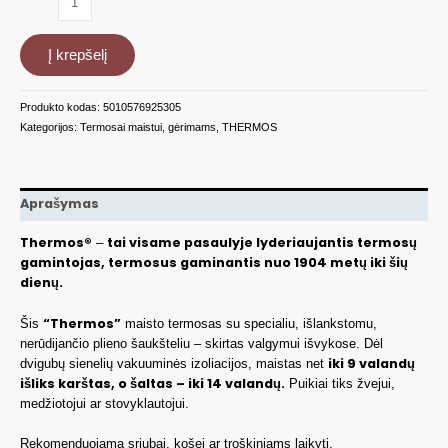
kiekis:
Maistinis
Į krepšelį
termosas
470ml
THSK3000MBTRI4
Produkto kodas:
5010576925305
Kategorijos:
Termosai maistui, gėrimams
,
THERMOS
Aprašymas
Thermos®
tai visame pasaulyje lyderiaujantis termosų
–
gamintojas, termosus gaminantis nuo 1904 metų iki šių
dienų.
“Thermos”
Šis
maisto termosas su specialiu, išlankstomu,
nerūdijančio plieno šaukšteliu – skirtas valgymui išvykose. Dėl
iki 9 valandų
dvigubų sienelių vakuuminės izoliacijos, maistas net
išliks karštas, o šaltas – iki 14 valandų.
Puikiai tiks žvejui,
medžiotojui ar stovyklautojui.
Rekomenduojama sriubai, košei ar troškiniams laikyti.