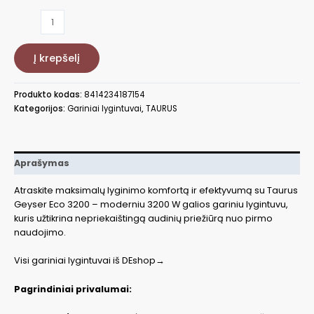
produkto
kiekis:
Lygintuvas
Į krepšelį
Taurus
TA918715000
Produkto kodas:
8414234187154
Kategorijos:
Gariniai lygintuvai
,
TAURUS
Aprašymas
Atraskite maksimalų lyginimo komfortą ir efektyvumą su Taurus
Geyser Eco 3200 – moderniu 3200 W galios gariniu lygintuvu,
kuris užtikrina nepriekaištingą audinių priežiūrą nuo pirmo
naudojimo.
Visi gariniai lygintuvai iš DEshop→
Pagrindiniai privalumai: