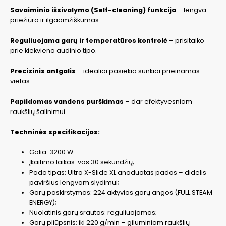
Savaiminio išsivalymo (Self-cleaning) funkcija
– lengva
priežiūra ir ilgaamžiškumas.
Reguliuojama garų ir temperatūros kontrolė
– prisitaiko
prie kiekvieno audinio tipo.
Precizinis antgalis
– idealiai pasiekia sunkiai prieinamas
vietas.
Papildomas vandens purškimas
– dar efektyvesniam
raukšlių šalinimui.
Techninės specifikacijos:
Galia: 3200 W
Įkaitimo laikas: vos 30 sekundžių;
Pado tipas: Ultra X-Slide XL anoduotas padas – didelis
paviršius lengvam slydimui;
Garų paskirstymas: 224 aktyvios garų angos (FULL STEAM
ENERGY);
Nuolatinis garų srautas: reguliuojamas;
Garų pliūpsnis: iki 220 g/min – giluminiam raukšlių