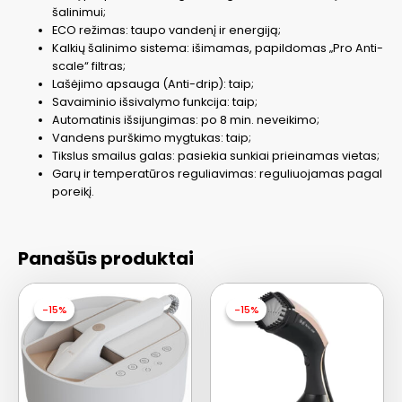
šalinimui;
ECO režimas: taupo vandenį ir energiją;
Kalkių šalinimo sistema: išimamas, papildomas „Pro Anti-
scale“ filtras;
Lašėjimo apsauga (Anti-drip): taip;
Savaiminio išsivalymo funkcija: taip;
Automatinis išsijungimas: po 8 min. neveikimo;
Vandens purškimo mygtukas: taip;
Tikslus smailus galas: pasiekia sunkiai prieinamas vietas;
Garų ir temperatūros reguliavimas: reguliuojamas pagal
poreikį.
Panašūs produktai
-15%
-15%
-15%
-15%