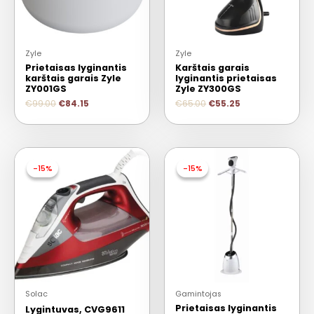
Zyle
Zyle
Prietaisas lyginantis
Karštais garais
karštais garais Zyle
lyginantis prietaisas
ZY001GS
Zyle ZY300GS
€
99.00
€
84.15
€
65.00
€
55.25
-15%
-15%
-15%
-15%
Solac
Gamintojas
Prietaisas lyginantis
Lygintuvas, CVG9611