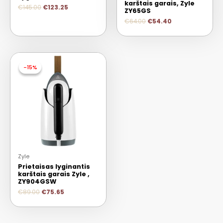
karštais garais, Zyle
€
145.00
€
123.25
ZY65GS
€
64.00
€
54.40
-15%
-15%
Zyle
Prietaisas lyginantis
karštais garais Zyle ,
ZY904GSW
€
89.00
€
75.65