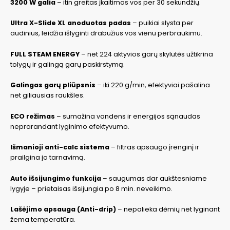
3200 W galia
– itin greitas įkaitimas vos per 30 sekundžių.
Ultra X-Slide XL anoduotas padas
– puikiai slysta per
audinius, leidžia išlyginti drabužius vos vienu perbraukimu.
FULL STEAM ENERGY
– net 224 aktyvios garų skylutės užtikrina
tolygų ir galingą garų paskirstymą.
Galingas garų pliūpsnis
– iki 220 g/min, efektyviai pašalina
net giliausias raukšles.
ECO režimas
– sumažina vandens ir energijos sąnaudas
neprarandant lyginimo efektyvumo.
Išmanioji anti-calc sistema
– filtras apsaugo įrenginį ir
prailgina jo tarnavimą.
Auto išsijungimo funkcija
– saugumas dar aukštesniame
lygyje – prietaisas išsijungia po 8 min. neveikimo.
Lašėjimo apsauga (Anti-drip)
– nepalieka dėmių net lyginant
žema temperatūra.