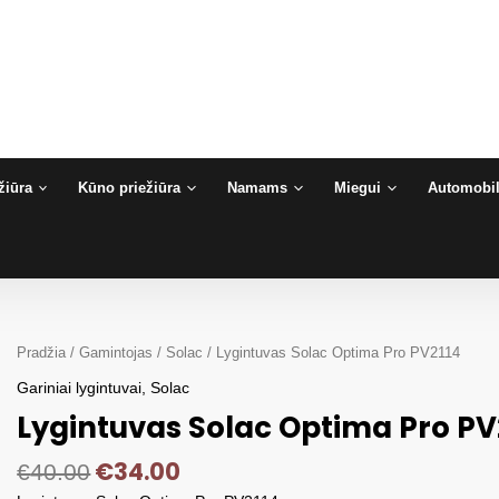
žiūra
Kūno priežiūra
Namams
Miegui
Automobil
Pradžia
/
Gamintojas
/
Solac
/ Lygintuvas Solac Optima Pro PV2114
Gariniai lygintuvai
,
Solac
Lygintuvas Solac Optima Pro PV
€
34.00
€
40.00