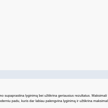
 supaprastina lyginimą bei užtikrina geriausius rezultatus. Maksimali l
oderniu padu, kuris dar labiau palengvina lyginimą ir užtikrina maksimal