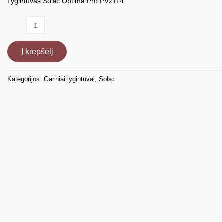
Lygintuvas Solac Optima Pro PV2114
produkto
kiekis:
Lygintuvas
Į krepšelį
Solac
Optima
Pro
Kategorijos:
Gariniai lygintuvai
,
Solac
PV2114