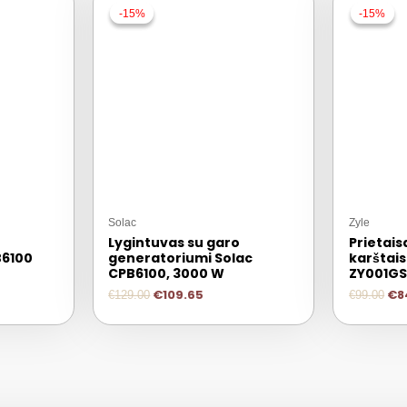
-15%
-15%
-15%
-15%
Solac
Zyle
Lygintuvas su garo
Prietais
B6100
generatoriumi Solac
karštais
CPB6100, 3000 W
ZY001G
€
109.65
€
8
€
129.00
€
99.00