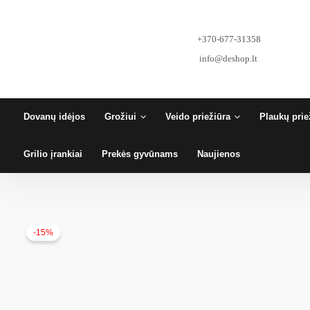
Pereiti
prie
turinio
+370-677-31358
info@deshop.lt
Dovanų idėjos
Grožiui
Veido priežiūra
Plaukų prie
Grilio įrankiai
Prekės gyvūnams
Naujienos
-15%