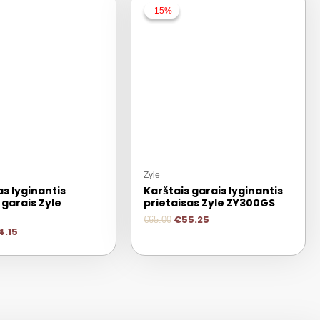
-15%
-15%
Zyle
as lyginantis
Karštais garais lyginantis
 garais Zyle
prietaisas Zyle ZY300GS
S
€
55.25
€
65.00
4.15