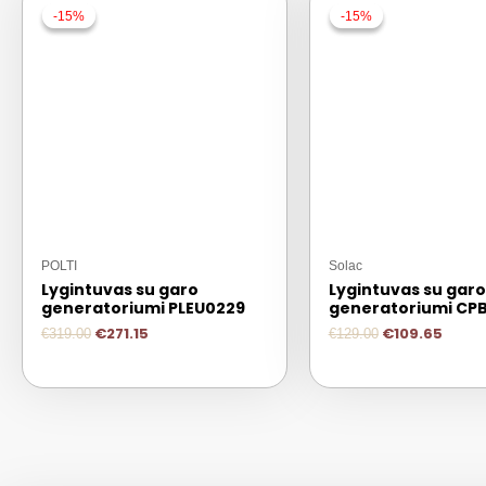
-15%
-15%
-15%
-15%
POLTI
Solac
Lygintuvas su garo
Lygintuvas su garo
generatoriumi PLEU0229
generatoriumi CP
€
271.15
€
109.65
€
319.00
€
129.00