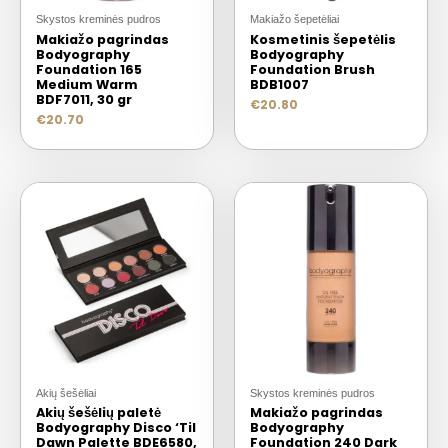
Skystos kreminės pudros
Makiažo šepetėliai
Makiažo pagrindas
Kosmetinis šepetėlis
Bodyography
Bodyography
Foundation 165
Foundation Brush
Medium Warm
BDB1007
BDF7011, 30 gr
€
20.80
€
20.70
Akių šešėliai
Skystos kreminės pudros
Akių šešėlių paletė
Makiažo pagrindas
Bodyography Disco ‘Til
Bodyography
Dawn Palette BDE6580,
Foundation 240 Dark