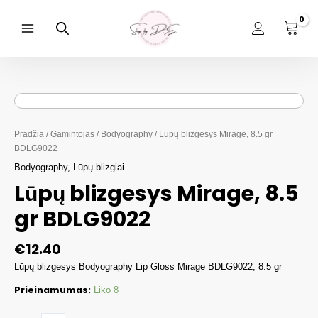
Pereiti
prie
turinio
Main
Menu
Pradžia
/
Gamintojas
/
Bodyography
/ Lūpų blizgesys Mirage, 8.5 gr
BDLG9022
Bodyography
,
Lūpų blizgiai
Lūpų blizgesys Mirage, 8.5
gr BDLG9022
€
12.40
Lūpų blizgesys Bodyography Lip Gloss Mirage BDLG9022, 8.5 gr
Prieinamumas:
Liko 8