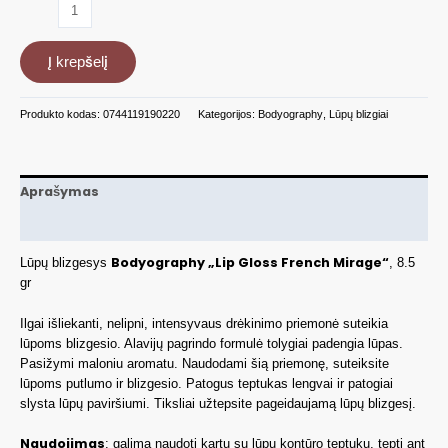
produkto
kiekis:
Lūpų
Į krepšelį
blizgesys
Mirage,
8.5
Produkto kodas:
0744119190220
Kategorijos:
Bodyography
,
Lūpų blizgiai
gr
BDLG9022
Aprašymas
Papildoma informacija
Bodyography „Lip Gloss French Mirage“
Lūpų blizgesys
, 8.5
gr
Ilgai išliekanti, nelipni, intensyvaus drėkinimo priemonė suteikia
lūpoms blizgesio. Alavijų pagrindo formulė tolygiai padengia lūpas.
Pasižymi maloniu aromatu. Naudodami šią priemonę, suteiksite
lūpoms putlumo ir blizgesio. Patogus teptukas lengvai ir patogiai
slysta lūpų paviršiumi. Tiksliai užtepsite pageidaujamą lūpų blizgesį.
Naudojimas
: galima naudoti kartu su lūpų kontūro teptuku, tepti ant