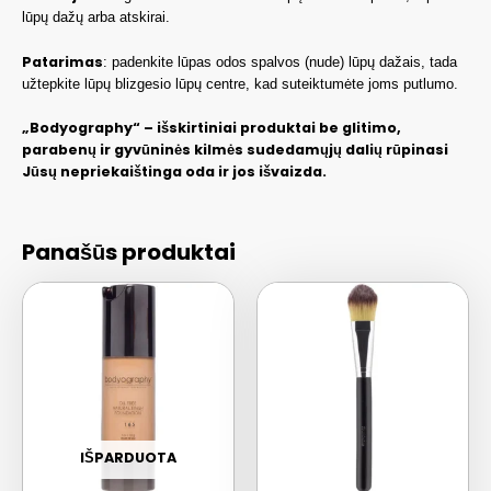
lūpų dažų arba atskirai.
Patarimas
: padenkite lūpas odos spalvos (nude) lūpų dažais, tada
užtepkite lūpų blizgesio lūpų centre, kad suteiktumėte joms putlumo.
„Bodyography“ – išskirtiniai produktai be glitimo,
parabenų ir gyvūninės kilmės sudedamųjų dalių rūpinasi
Jūsų nepriekaištinga oda ir jos išvaizda.
Panašūs produktai
IŠPARDUOTA