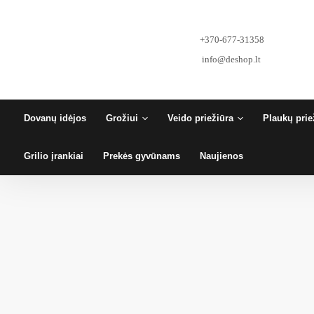
Pereiti
prie
turinio
+370-677-31358
info@deshop.lt
Dovanų idėjos
Grožiui
Veido priežiūra
Plaukų prie
Grilio įrankiai
Prekės gyvūnams
Naujienos