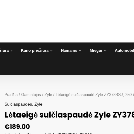
žiūra
Kūno priežiūra
Namams
Miegui
Automobil
Pradžia
/
Gamintojas
/
Zyle
/ Lėtaeigė sulčiaspaudė Zyle ZY378BSJ, 250
Sulčiaspaudės
,
Zyle
Lėtaeigė sulčiaspaudė Zyle ZY37
€
189.00