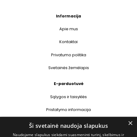
Informacija
Apie mus
Kontaktai
Privatumo politika
Svetainės žemėlapis
E-parduotuvė
Sąlygos ir taisyklės
Pristatymo informacija
×
Prekių grąžinimas
Ši svetainė naudoja slapukus
Naudojame slapukus siekdami suasmeninti turinį, skelbimus ir