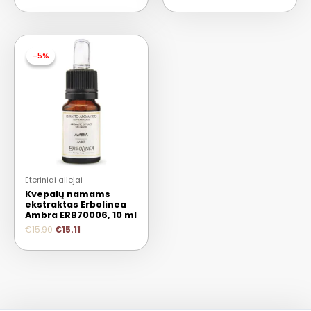
-5%
-5%
Eteriniai aliejai
Kvepalų namams
ekstraktas Erbolinea
Ambra ERB70006, 10 ml
€
15.90
€
15.11