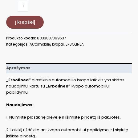
produkto
kiekis:
Laikiklis
Į krepšelį
automobilio
kvapui
Rosa,
Produkto kodas:
8033837399537
ERBROSA
Kategorijos:
Automobilių kvapai
,
ERBOLINEA
Aprašymas
„Erbolinea“
plastikinis automobilio kvapo laikiklis yra skirtas
naudojimui kartu su
„Erbolinea“
kvapo automobiliui
papildymu.
Naudojimas:
1. Nuimkite plastikinę plėvelę ir išimkite pincetą iš pakuotės.
2. Laikiklį uždėkite ant kvapo automobiliui papildymo ir į skylutę
įkiškite pincetą.