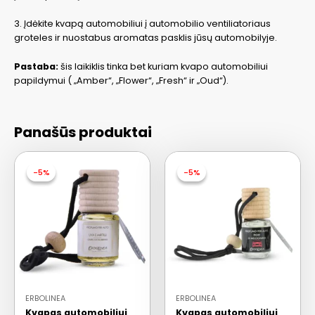
3. Įdėkite kvapą automobiliui į automobilio ventiliatoriaus
groteles ir nuostabus aromatas pasklis jūsų automobilyje.
Pastaba:
šis laikiklis tinka bet kuriam kvapo automobiliui
papildymui ( „Amber“, „Flower“, „Fresh“ ir „Oud“).
Panašūs produktai
-5%
-5%
-5%
-5%
ERBOLINEA
ERBOLINEA
Kvapas automobiliui
Kvapas automobiliui