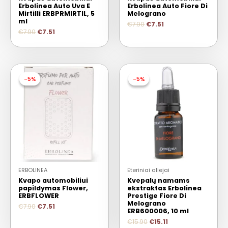
Erbolinea Auto Uva E
Erbolinea Auto Fiore Di
Mirtilli ERBPRMIRTIL, 5
Melograno
ml
€
7.90
€
7.51
€
7.90
€
7.51
-5%
-5%
-5%
-5%
ERBOLINEA
Eteriniai aliejai
Kvapo automobiliui
Kvepalų namams
papildymas Flower,
ekstraktas Erbolinea
ERBFLOWER
Prestige Fiore Di
Melograno
€
7.90
€
7.51
ERB600006, 10 ml
€
15.90
€
15.11