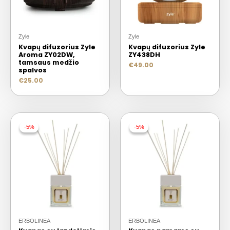
Zyle
Zyle
Kvapų difuzorius Zyle
Kvapų difuzorius Zyle
Aroma ZY02DW,
ZY438DH
tamsaus medžio
€
49.00
spalvos
€
25.00
-5%
-5%
-5%
-5%
ERBOLINEA
ERBOLINEA