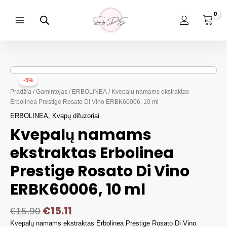
Pereiti
prie
turinio
Main
Menu
-5%
Pradžia
/
Gamintojas
/
ERBOLINEA
/ Kvepalų namams ekstraktas
Erbolinea Prestige Rosato Di Vino ERBK60006, 10 ml
ERBOLINEA
,
Kvapų difuzoriai
Kvepalų namams
ekstraktas Erbolinea
Prestige Rosato Di Vino
ERBK60006, 10 ml
€
15.11
€
15.90
Kvepalų namams ekstraktas Erbolinea Prestige Rosato Di Vino