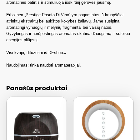
aromatines patirtis ir stimuliuoja išskirtinį gerovės jausmą.
Erbolinea „Prestige Rosato Di Vino“ yra pagamintas iš kruopščiai
atrinktų ekstraktų bei aukštos kokybės žaliavų. Jame susipina
aromatingi vynuogių ir mėlynių fragmentai bei vaisių natos.
Gyvybingas ir nerūpestingas aromatas skatina džiaugsmą ir suteikia
energijos pliūpsnį.
Visi kvapų difuzoriai iš DEshop→
Naudojimas: tinka naudoti aromaterapijai.
Panašūs produktai