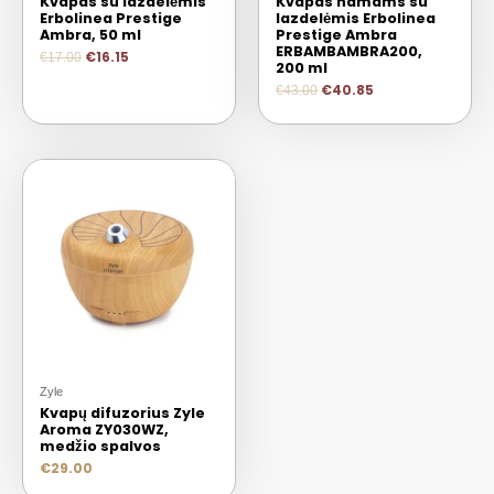
Kvapas su lazdelėmis
Kvapas namams su
Erbolinea Prestige
lazdelėmis Erbolinea
Ambra, 50 ml
Prestige Ambra
ERBAMBAMBRA200,
€
16.15
€
17.00
200 ml
€
40.85
€
43.00
Zyle
Kvapų difuzorius Zyle
Aroma ZY030WZ,
medžio spalvos
€
29.00