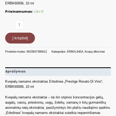
ERBK60006, 10 ml
Prieinamumas:
Liko 8
produkto
kiekis:
Kvepalų
Į krepšelį
namams
ekstraktas
Erbolinea
Produkto kodas:
8033837386612
Kategorijos:
ERBOLINEA
,
Kvapų difuzoriai
Prestige
Rosato
Di
Vino
Aprašymas
ERBK60006,
10
Kvepalų namams ekstraktas Erbolinea „Prestige Rosato Di Vino“,
ml
ERBK60006, 10 ml
Kvepalų namams ekstraktai – tai itin stiprios koncentracijos gėlių,
augalų, vaisių, prieskonių, uogų, žolelių, samanų ir kitų gurmaniškų
aromatinių natų ekstraktai, pasižymintys itin plačiu naudojimo spektru.
„Erbolinea“ kvepalų namams ekstraktai suteikia nepamirštamas