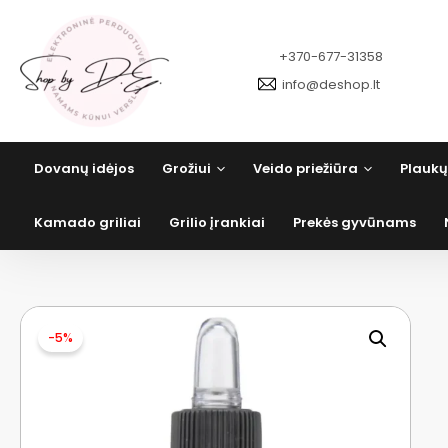
Pereiti
prie
turinio
+370-677-31358
info@deshop.lt
Dovanų idėjos
Grožiui
Veido priežiūra
Plaukų
Kamado griliai
Grilio įrankiai
Prekės gyvūnams
-5%