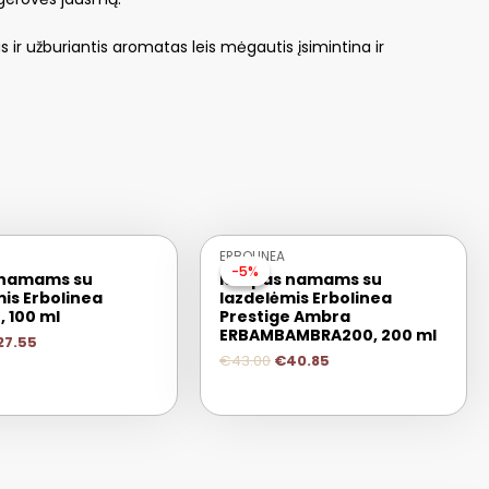
 ir užburiantis aromatas leis mėgautis įsimintina ir
IŠPARDUOTA
ERBOLINEA
-5%
-5%
 namams su
Kvapas namams su
is Erbolinea
lazdelėmis Erbolinea
, 100 ml
Prestige Ambra
ERBAMBAMBRA200, 200 ml
27.55
€
43.00
€
40.85