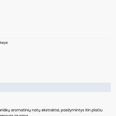
liejai
aniškų aromatinių natų ekstraktai, pasižymintys itin plačiu
 gerovės jausmą.