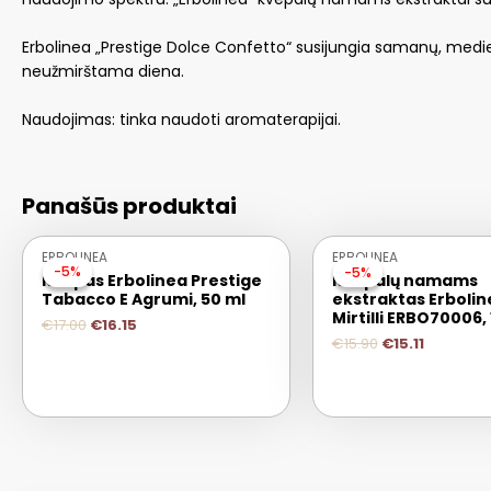
Erbolinea „Prestige Dolce Confetto“ susijungia samanų, medieno
neužmirštama diena.
Naudojimas: tinka naudoti aromaterapijai.
Panašūs produktai
ERBOLINEA
ERBOLINEA
-5%
-5%
-5%
-5%
Kvapas Erbolinea Prestige
Kvepalų namams
Tabacco E Agrumi, 50 ml
ekstraktas Erbolin
Mirtilli ERBO70006, 
€
17.00
€
16.15
€
15.90
€
15.11