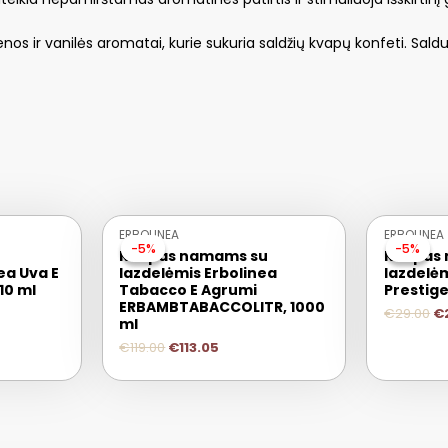
s ir vanilės aromatai, kurie sukuria saldžių kvapų konfeti. Saldus
ERBOLINEA
ERBOLINEA
-5%
-5%
-5%
-5%
Kvapas namams su
Kvapas
ea Uva E
lazdelėmis Erbolinea
lazdelėm
10 ml
Tabacco E Agrumi
Prestige
ERBAMBTABACCOLITR, 1000
€
29.00
€
ml
€
119.00
€
113.05