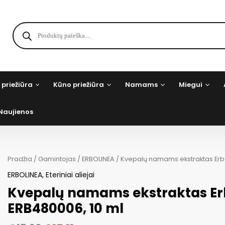
Products
search
 priežiūra
Kūno priežiūra
Namams
Miegui
Naujienos
Pradžia
/
Gamintojas
/
ERBOLINEA
/ Kvepalų namams ekstraktas Erbo
ERBOLINEA
,
Eteriniai aliejai
Kvepalų namams ekstraktas Erb
ERB480006, 10 ml