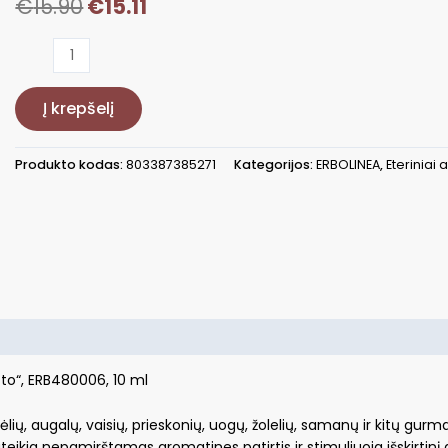
€
15.90
€
15.11
produkto
kiekis:
Kvepalų
Į krepšelį
namams
ekstraktas
Erbolinea
Produkto kodas:
803387385271
Kategorijos:
ERBOLINEA
,
Eteriniai a
Prestige
Dolce
Confetto
ERB480006,
10
ml
to“, ERB480006, 10 ml
lių, augalų, vaisių, prieskonių, uogų, žolelių, samanų ir kitų gurm
ikia nepamirštamas aromatines patirtis ir stimuliuoja išskirtinį