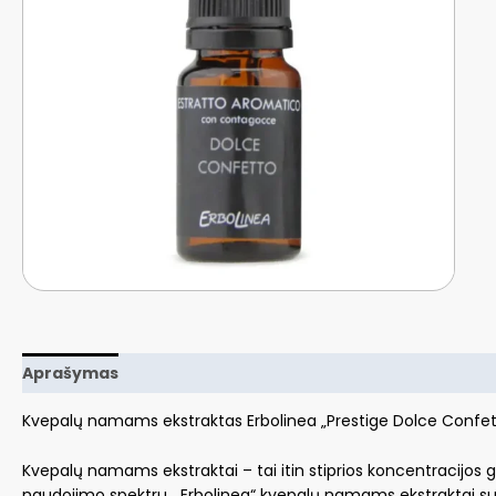
Aprašymas
Kvepalų namams ekstraktas Erbolinea „Prestige Dolce Confet
Kvepalų namams ekstraktai – tai itin stiprios koncentracijos gė
naudojimo spektru. „Erbolinea“ kvepalų namams ekstraktai sute