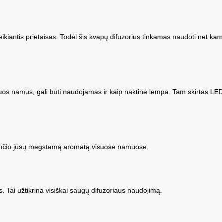
 veikiantis prietaisas. Todėl šis kvapų difuzorius tinkamas naudoti net k
uos namus, gali būti naudojamas ir kaip naktinė lempa. Tam skirtas LED
džiančio jūsų mėgstamą aromatą visuose namuose.
is. Tai užtikrina visiškai saugų difuzoriaus naudojimą.