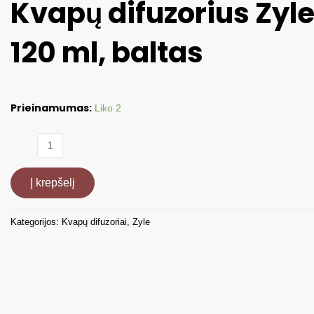
Kvapų difuzorius Zy
120 ml, baltas
Prieinamumas:
Liko 2
produkto
kiekis:
Kvapų
Į krepšelį
difuzorius
Zyle
Aroma
Kategorijos:
Kvapų difuzoriai
,
Zyle
ZY063WH,
120
ml,
baltas