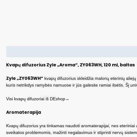
Aprašymas
Kvapų difuzorius Zyle „Aroma“, ZY063WH, 120 ml, baltas
Zyle „ZY063WH“
kvapų difuzorius skleidžia malonų eterinių aliejų
kuris netrikdys ramybės namuose ir jūs galėsite ramiai ilsėtis. Šį uni
Visi kvapų difuzoriai iš DEshop→
Aromaterapija
Kvapų difuzorius yra tinkamas naudoti aromaterapijai, nes eteriniai 
sveikatos problemomis, mažinti negalavimus ir stiprinti nervų sistem