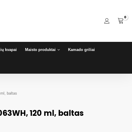
ių kvapai
Maisto produktai
Kamado griliai
ml, baltas
063WH, 120 ml, baltas