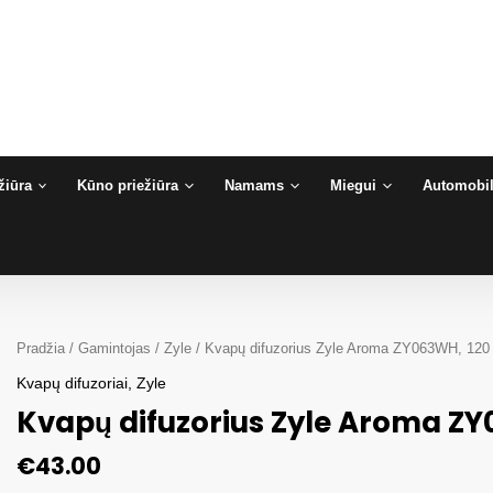
žiūra
Kūno priežiūra
Namams
Miegui
Automobil
Pradžia
/
Gamintojas
/
Zyle
/ Kvapų difuzorius Zyle Aroma ZY063WH, 120 
Kvapų difuzoriai
,
Zyle
Kvapų difuzorius Zyle Aroma ZY
€
43.00