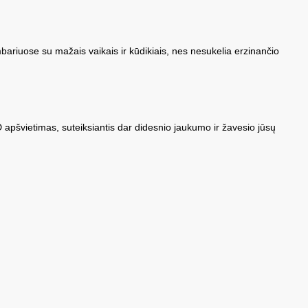
ambariuose su mažais vaikais ir kūdikiais, nes nesukelia erzinančio
 apšvietimas, suteiksiantis dar didesnio jaukumo ir žavesio jūsų