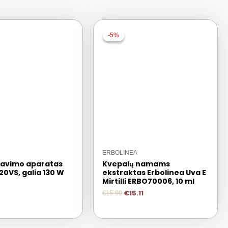
-5%
-5%
ERBOLINEA
avimo aparatas
Kvepalų namams
20VS, galia 130 W
ekstraktas Erbolinea Uva E
Mirtilli ERBO70006, 10 ml
€
15.11
€
15.90