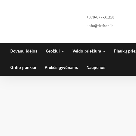
Pereiti
prie
turinio
+370-677-31358
info@deshop.lt
Dovanų idėjos
Grožiui
Veido priežiūra
Plaukų prie
Grilio įrankiai
Prekės gyvūnams
Naujienos