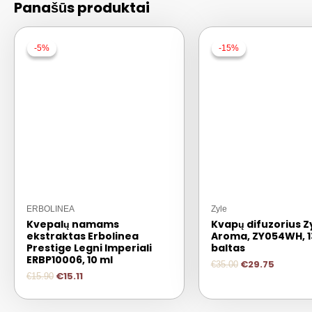
Panašūs produktai
-5%
-5%
-15%
-15%
ERBOLINEA
Zyle
Kvepalų namams
Kvapų difuzorius Z
ekstraktas Erbolinea
Aroma, ZY054WH, 1
Prestige Legni Imperiali
baltas
ERBP10006, 10 ml
€
29.75
€
35.00
€
15.11
€
15.90