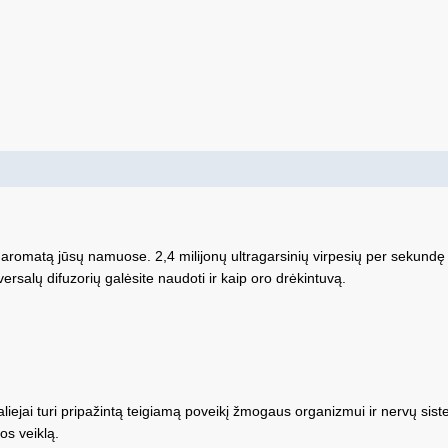
 aromatą jūsų namuose. 2,4 milijonų ultragarsinių virpesių per sekundę 
versalų difuzorių galėsite naudoti ir kaip oro drėkintuvą.
aliejai turi pripažintą teigiamą poveikį žmogaus organizmui ir nervų si
os veiklą.