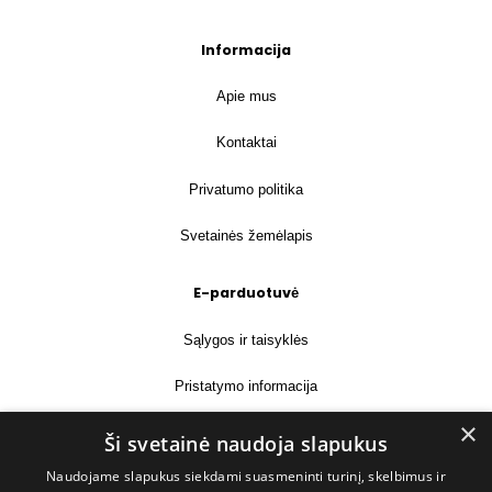
Informacija
Apie mus
Kontaktai
Privatumo politika
Svetainės žemėlapis
E-parduotuvė
Sąlygos ir taisyklės
Pristatymo informacija
×
Prekių grąžinimas
Ši svetainė naudoja slapukus
Naudojame slapukus siekdami suasmeninti turinį, skelbimus ir
Kontaktai