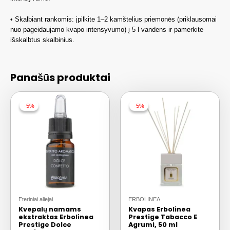
• Skalbiant rankomis: įpilkite 1–2 kamštelius priemonės (priklausomai
nuo pageidaujamo kvapo intensyvumo) į 5 l vandens ir pamerkite
išskalbtus skalbinius.
Panašūs produktai
-5%
-5%
-5%
-5%
Eteriniai aliejai
ERBOLINEA
Kvepalų namams
Kvapas Erbolinea
ekstraktas Erbolinea
Prestige Tabacco E
Prestige Dolce
Agrumi, 50 ml