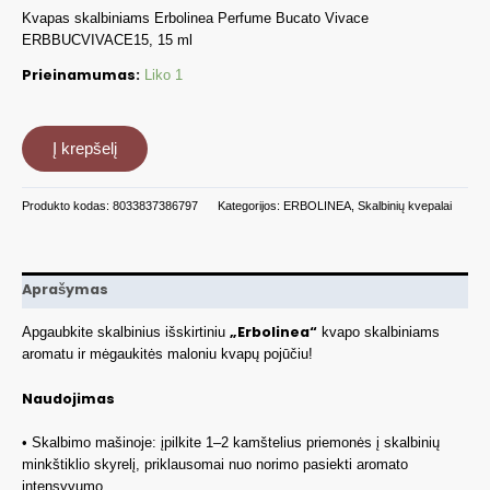
Kvapas skalbiniams Erbolinea Perfume Bucato Vivace
ERBBUCVIVACE15, 15 ml
Prieinamumas:
Liko 1
produkto
kiekis:
Į krepšelį
Kvapas
skalbiniams
Produkto kodas:
8033837386797
Kategorijos:
ERBOLINEA
,
Skalbinių kvepalai
Vivace,
15
ml
ERBBUCVIVACE15
Aprašymas
„Erbolinea“
Apgaubkite skalbinius išskirtiniu
kvapo skalbiniams
aromatu ir mėgaukitės maloniu kvapų pojūčiu!
Naudojimas
• Skalbimo mašinoje: įpilkite 1–2 kamštelius priemonės į skalbinių
minkštiklio skyrelį, priklausomai nuo norimo pasiekti aromato
intensyvumo.