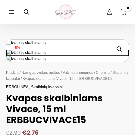
Pereiti
prie
turinio
Main
Menu
-5%
Pradžia
/
Namų apyvokos prekės
/
Valymo priemonės
/
Chemija
/
Skalbinių
kvepalai
/ Kvapas skalbiniams Vivace, 15 ml ERBBUCVIVACE15
ERBOLINEA
,
Skalbinių kvepalai
Kvapas skalbiniams
Vivace, 15 ml
ERBBUCVIVACE15
€
2.76
€
2.90