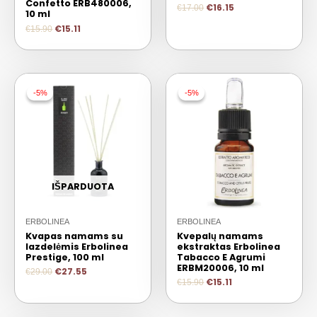
Confetto ERB480006,
€
16.15
€
17.00
10 ml
€
15.11
€
15.90
-5%
-5%
-5%
-5%
IŠPARDUOTA
ERBOLINEA
ERBOLINEA
Kvapas namams su
Kvepalų namams
lazdelėmis Erbolinea
ekstraktas Erbolinea
Prestige, 100 ml
Tabacco E Agrumi
ERBM20006, 10 ml
€
27.55
€
29.00
€
15.11
€
15.90