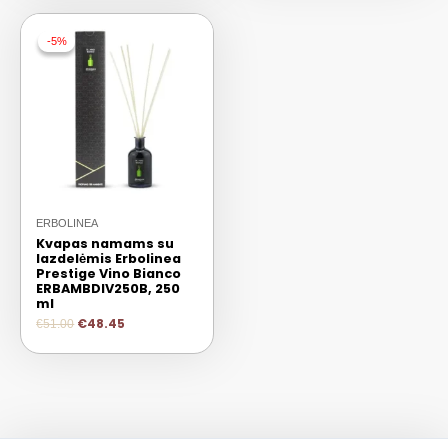
-5%
-5%
ERBOLINEA
Kvapas namams su
lazdelėmis Erbolinea
Prestige Vino Bianco
ERBAMBDIV250B, 250
ml
€
48.45
€
51.00