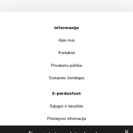
Informacija
Apie mus
Kontaktai
Privatumo politika
Svetainės žemėlapis
E-parduotuvė
Sąlygos ir taisyklės
Pristatymo informacija
×
Prekių grąžinimas