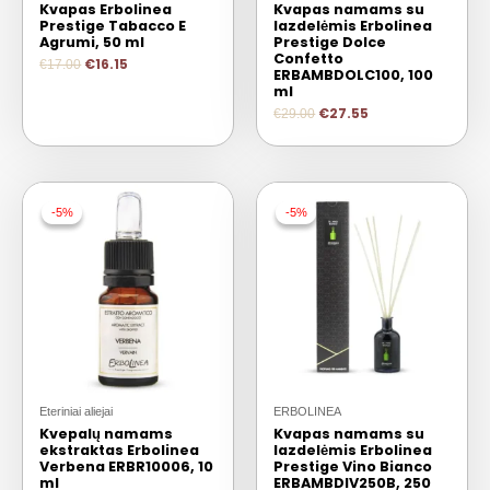
Kvapas Erbolinea
Kvapas namams su
Prestige Tabacco E
lazdelėmis Erbolinea
Agrumi, 50 ml
Prestige Dolce
Confetto
€
16.15
€
17.00
ERBAMBDOLC100, 100
ml
€
27.55
€
29.00
-5%
-5%
-5%
-5%
Eteriniai aliejai
ERBOLINEA
Kvepalų namams
Kvapas namams su
ekstraktas Erbolinea
lazdelėmis Erbolinea
Verbena ERBR10006, 10
Prestige Vino Bianco
ml
ERBAMBDIV250B, 250