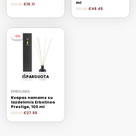
ml
€
15.11
€
15.90
€
48.45
€
51.00
-5%
-5%
IŠPARDUOTA
ERBOLINEA
Kvapas namams su
lazdelėmis Erbolinea
Prestige, 100 ml
€
27.55
€
29.00