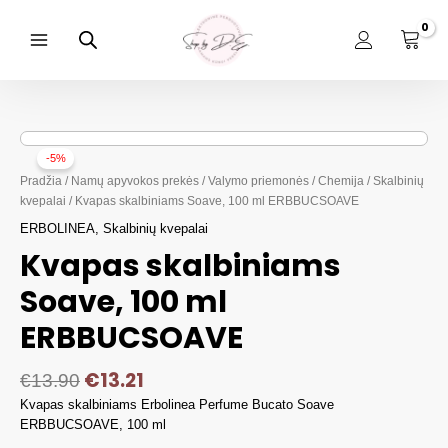
Pereiti
prie
turinio
Main
Menu
-5%
Pradžia
/
Namų apyvokos prekės
/
Valymo priemonės
/
Chemija
/
Skalbinių
kvepalai
/ Kvapas skalbiniams Soave, 100 ml ERBBUCSOAVE
ERBOLINEA
,
Skalbinių kvepalai
Kvapas skalbiniams
Soave, 100 ml
ERBBUCSOAVE
€
13.21
€
13.90
Kvapas skalbiniams Erbolinea Perfume Bucato Soave
ERBBUCSOAVE, 100 ml