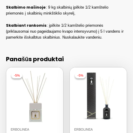
Skalbimo mašinoje
: 9 kg skalbinių įpilkite 1/2 kamštelio
priemonės į skalbinių minkštiklio skyrelį,
Skalbiant rankomis
: įpilkite 1/2 kamštelio priemonės
(priklausomai nuo pageidaujamo kvapo intensyvumo) į 5 l vandens ir
pamerkite išskalbtus skalbinius. Nuskalaukite vandeniu.
Panašūs produktai
-5%
-5%
-5%
-5%
ERBOLINEA
ERBOLINEA