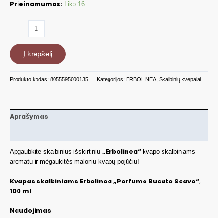
Prieinamumas:
Liko 16
produkto
kiekis:
Kvapas
Į krepšelį
skalbiniams
Soave,
100
Produkto kodas:
8055595000135
Kategorijos:
ERBOLINEA
,
Skalbinių kvepalai
ml
ERBBUCSOAVE
Aprašymas
Papildoma informacija
„Erbolinea“
Apgaubkite skalbinius išskirtiniu
kvapo skalbiniams
aromatu ir mėgaukitės maloniu kvapų pojūčiu!
Kvapas skalbiniams Erbolinea „Perfume Bucato Soave“,
100 ml
Naudojimas