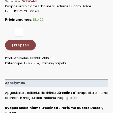
€
13.90
€
13.21
Kvapas skalbiniams Erbolinea Perfume Bucato Dolce
ERBBUCDOLCE, 100 ml
Prieinamumas:
Liko 20
produkto
kiekis:
Kvapas
Į krepšelį
skalbiniams
Dolce,
100
Produkto kodas:
8033837386766
ml
Kategorijos:
ERBOLINEA
,
Skalbinių kvepalai
ERBBUCDOLCE
Aprašymas
Apgaubkite skalbinius išskirtiniu
„Erbolinea“
kvapo skalbiniams
aromatu ir mėgaukitės maloniu kvapų pojūčiu!
Kvapas skalbiniams Erbolinea „Perfume Bucato Dolce“,
100 ml