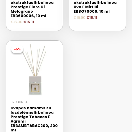
ekstraktas Erbolinea
ekstraktas Erbolinea
Prestige Fiore Di
Uva E Mirtilli
Melograno
ERBO70006, 10 ml
ERB600006, 10 ml
€
15.90
€
15.11
€
15.90
€
15.11
-5%
-5%
ERBOLINEA
Kvapas namams su
lazdelėmis Erbolinea
Prestige Tabacco E
Agrumi
ERBAMBTABAC200, 200
ml