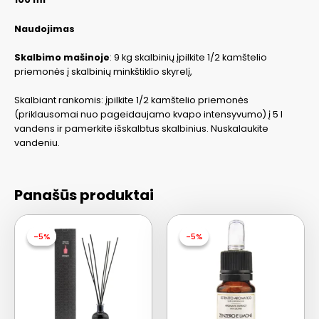
Naudojimas
Skalbimo mašinoje
: 9 kg skalbinių įpilkite 1/2 kamštelio
priemonės į skalbinių minkštiklio skyrelį,
Skalbiant rankomis: įpilkite 1/2 kamštelio priemonės
(priklausomai nuo pageidaujamo kvapo intensyvumo) į 5 l
vandens ir pamerkite išskalbtus skalbinius. Nuskalaukite
vandeniu.
Panašūs produktai
-5%
-5%
-5%
-5%