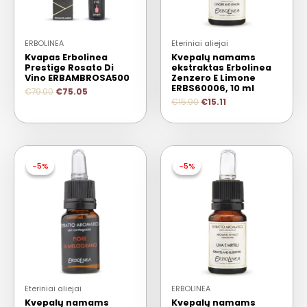
ERBOLINEA
Eteriniai aliejai
Kvapas Erbolinea
Kvepalų namams
Prestige Rosato Di
ekstraktas Erbolinea
Vino ERBAMBROSA500
Zenzero E Limone
ERBS60006, 10 ml
€
79.00
€
75.05
€
15.90
€
15.11
-5%
-5%
-5%
-5%
Eteriniai aliejai
ERBOLINEA
Kvepalų namams
Kvepalų namams