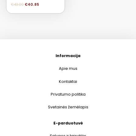
€
43.00
€
40.85
Informacija
Apie mus
Kontaktai
Privatumo politika
Svetainės žemėlapis
E-parduotuvė
Sąlygos ir taisyklės