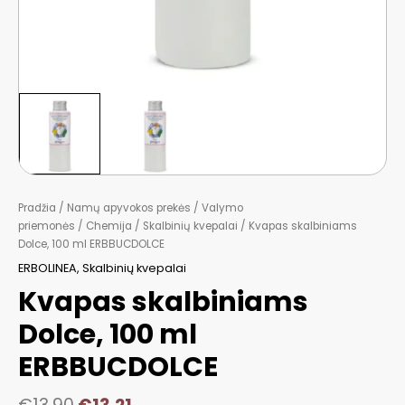
Pradžia
/
Namų apyvokos prekės
/
Valymo
priemonės
/
Chemija
/
Skalbinių kvepalai
/ Kvapas skalbiniams
Dolce, 100 ml ERBBUCDOLCE
ERBOLINEA
,
Skalbinių kvepalai
Kvapas skalbiniams
Dolce, 100 ml
ERBBUCDOLCE