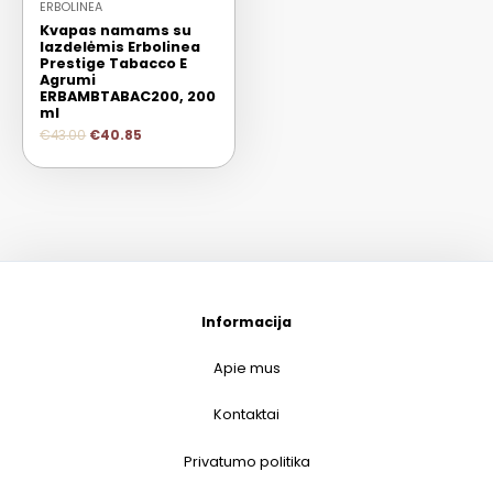
ERBOLINEA
Kvapas namams su
lazdelėmis Erbolinea
Prestige Tabacco E
Agrumi
ERBAMBTABAC200, 200
ml
€
43.00
€
40.85
Informacija
Apie mus
Kontaktai
Privatumo politika