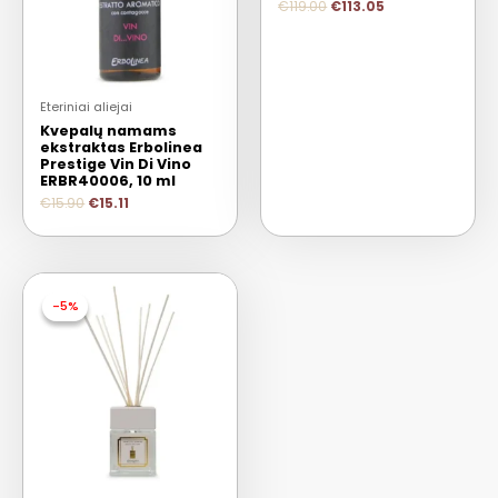
€
119.00
€
113.05
Eteriniai aliejai
Kvepalų namams
ekstraktas Erbolinea
Prestige Vin Di Vino
ERBR40006, 10 ml
€
15.90
€
15.11
-5%
-5%