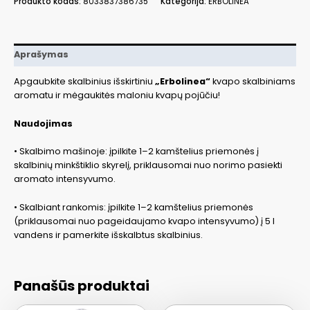
Produkto kodas:
8033837386735
Kategorija:
ERBOLINEA
Delicato,
15
ml
ERBBUCDELICATO15
Aprašymas
Apgaubkite skalbinius išskirtiniu
„Erbolinea“
kvapo skalbiniams
aromatu ir mėgaukitės maloniu kvapų pojūčiu!
Naudojimas
• Skalbimo mašinoje: įpilkite 1–2 kamštelius priemonės į
skalbinių minkštiklio skyrelį, priklausomai nuo norimo pasiekti
aromato intensyvumo.
• Skalbiant rankomis: įpilkite 1–2 kamštelius priemonės
(priklausomai nuo pageidaujamo kvapo intensyvumo) į 5 l
vandens ir pamerkite išskalbtus skalbinius.
Panašūs produktai