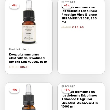
ERBOLINEA
-5%
-5%
-5%
-5%
Kvapas namams su
lazdelėmis Erbolinea
Prestige Vino Bianco
ERBAMBDIV250B, 250
ml
€
51.00
€
48.45
Eteriniai aliejai
Kvepalų namams
ekstraktas Erbolinea
Ambra ERB70006, 10 ml
€
15.90
€
15.11
ERBOLINEA
-5%
-5%
-5%
-5%
Kvapas namams su
lazdelėmis Erbolinea
Tabacco E Agrumi
ERBAMBTABACCOLITR,
1000 ml