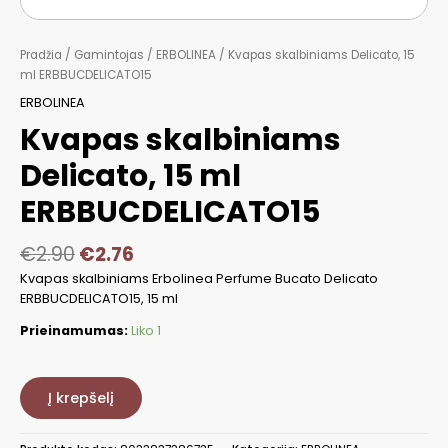
Pradžia
/
Gamintojas
/
ERBOLINEA
/ Kvapas skalbiniams Delicato, 15
ml ERBBUCDELICATO15
ERBOLINEA
Kvapas skalbiniams
Delicato, 15 ml
ERBBUCDELICATO15
€
2.90
€
2.76
Kvapas skalbiniams Erbolinea Perfume Bucato Delicato
ERBBUCDELICATO15, 15 ml
Prieinamumas:
Liko 1
produkto
kiekis:
Į krepšelį
Kvapas
skalbiniams