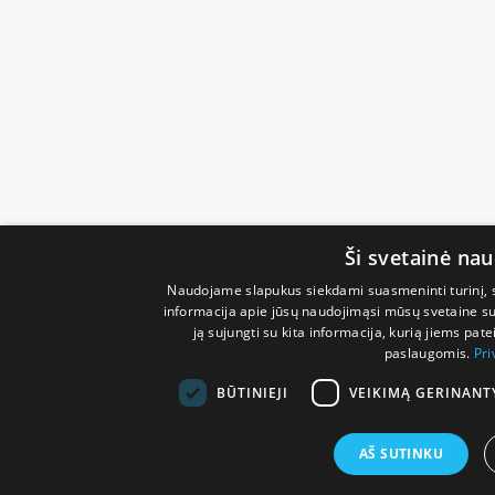
Ši svetainė na
Naudojame slapukus siekdami suasmeninti turinį, sk
informacija apie jūsų naudojimąsi mūsų svetaine su 
ją sujungti su kita informacija, kurią jiems pate
paslaugomis.
Pri
BŪTINIEJI
VEIKIMĄ GERINANT
AŠ SUTINKU