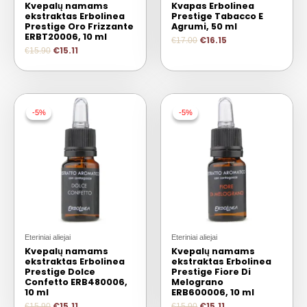
Kvepalų namams
Kvapas Erbolinea
ekstraktas Erbolinea
Prestige Tabacco E
Prestige Oro Frizzante
Agrumi, 50 ml
ERBT20006, 10 ml
€
16.15
€
17.00
€
15.11
€
15.90
-5%
-5%
-5%
-5%
Eteriniai aliejai
Eteriniai aliejai
Kvepalų namams
Kvepalų namams
ekstraktas Erbolinea
ekstraktas Erbolinea
Prestige Dolce
Prestige Fiore Di
Confetto ERB480006,
Melograno
10 ml
ERB600006, 10 ml
€
15.11
€
15.11
€
15.90
€
15.90