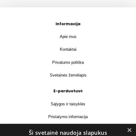
Informacija
Apie mus
Kontaktai
Privatumo politika
Svetainės žemėlapis
E-parduotuvė
Sąlygos ir taisyklės
Pristatymo informacija
×
Prekių grąžinimas
Ši svetainė naudoja slapukus