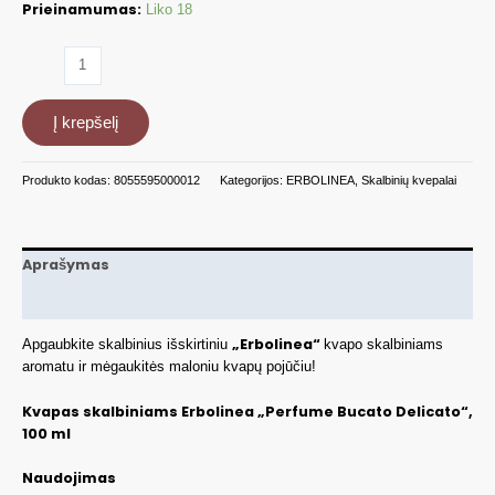
Prieinamumas:
Liko 18
produkto
kiekis:
Kvapas
Į krepšelį
skalbiniams
Delicato,
100
Produkto kodas:
8055595000012
Kategorijos:
ERBOLINEA
,
Skalbinių kvepalai
ml
ERBBUCDELICATO
Aprašymas
Papildoma informacija
„Erbolinea“
Apgaubkite skalbinius išskirtiniu
kvapo skalbiniams
aromatu ir mėgaukitės maloniu kvapų pojūčiu!
Kvapas skalbiniams Erbolinea „Perfume Bucato Delicato“,
100 ml
Naudojimas