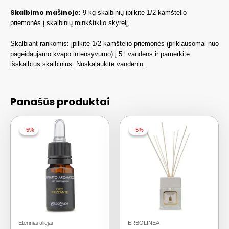
Skalbimo mašinoje
: 9 kg skalbinių įpilkite 1/2 kamštelio
priemonės į skalbinių minkštiklio skyrelį,
Skalbiant rankomis: įpilkite 1/2 kamštelio priemonės (priklausomai nuo
pageidaujamo kvapo intensyvumo) į 5 l vandens ir pamerkite
išskalbtus skalbinius. Nuskalaukite vandeniu.
Panašūs produktai
-5%
-5%
-5%
-5%
Eteriniai aliejai
ERBOLINEA