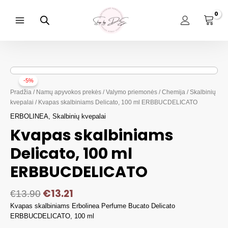
Pereiti
prie
turinio
Main
Menu
-5%
Pradžia
/
Namų apyvokos prekės
/
Valymo priemonės
/
Chemija
/
Skalbinių
kvepalai
/ Kvapas skalbiniams Delicato, 100 ml ERBBUCDELICATO
ERBOLINEA
,
Skalbinių kvepalai
Kvapas skalbiniams
Delicato, 100 ml
ERBBUCDELICATO
€
13.21
€
13.90
Kvapas skalbiniams Erbolinea Perfume Bucato Delicato
ERBBUCDELICATO, 100 ml