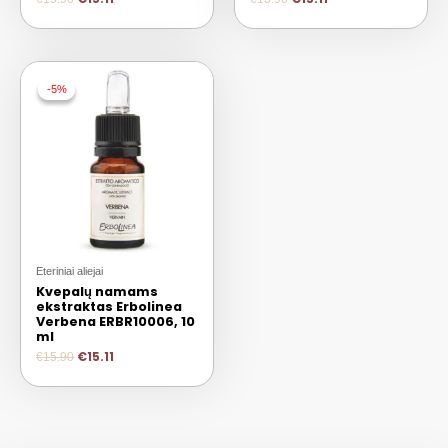
-5%
-5%
Eteriniai aliejai
Kvepalų namams
ekstraktas Erbolinea
Verbena ERBR10006, 10
ml
€
15.11
€
15.90