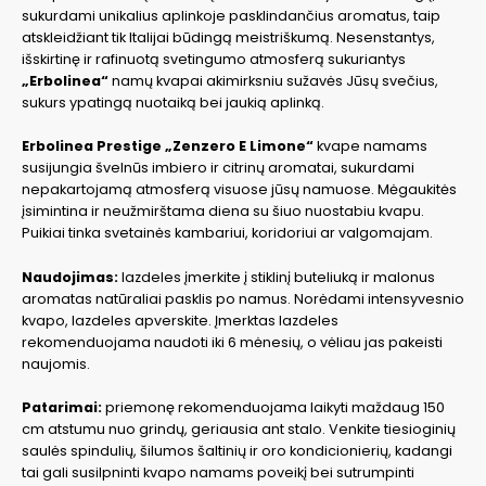
sukurdami unikalius aplinkoje pasklindančius aromatus, taip
atskleidžiant tik Italijai būdingą meistriškumą. Nesenstantys,
išskirtinę ir rafinuotą svetingumo atmosferą sukuriantys
„Erbolinea“
namų kvapai akimirksniu sužavės Jūsų svečius,
sukurs ypatingą nuotaiką bei jaukią aplinką.
Erbolinea Prestige „Zenzero E Limone“
kvape namams
susijungia švelnūs imbiero ir citrinų aromatai, sukurdami
nepakartojamą atmosferą visuose jūsų namuose. Mėgaukitės
įsimintina ir neužmirštama diena su šiuo nuostabiu kvapu.
Puikiai tinka svetainės kambariui, koridoriui ar valgomajam.
Naudojimas:
lazdeles įmerkite į stiklinį buteliuką ir malonus
aromatas natūraliai pasklis po namus. Norėdami intensyvesnio
kvapo, lazdeles apverskite. Įmerktas lazdeles
rekomenduojama naudoti iki 6 mėnesių, o vėliau jas pakeisti
naujomis.
Patarimai:
priemonę rekomenduojama laikyti maždaug 150
cm atstumu nuo grindų, geriausia ant stalo. Venkite tiesioginių
saulės spindulių, šilumos šaltinių ir oro kondicionierių, kadangi
tai gali susilpninti kvapo namams poveikį bei sutrumpinti