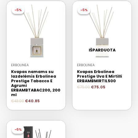
-5%
-5%
-5%
-5%
IŠPARDUOTA
ERBOLINEA
ERBOLINEA
Kvapas namams su
Kvapas Erbolinea
lazdelėmis Erbolinea
Prestige Uva E Mirtilli
Prestige Tabacco E
ERBAMBMIRTIL500
Agrumi
€
79.00
€
75.05
ERBAMBTABAC200, 200
ml
€
43.00
€
40.85
-5%
-5%