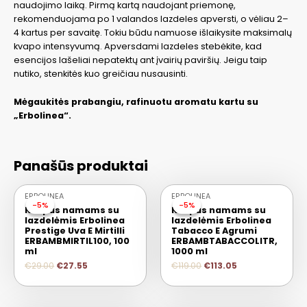
naudojimo laiką. Pirmą kartą naudojant priemonę,
rekomenduojama po 1 valandos lazdeles apversti, o vėliau 2–
4 kartus per savaitę. Tokiu būdu namuose išlaikysite maksimalų
kvapo intensyvumą. Apversdami lazdeles stebėkite, kad
esencijos lašeliai nepatektų ant įvairių paviršių. Jeigu taip
nutiko, stenkitės kuo greičiau nusausinti.
Mėgaukitės prabangiu, rafinuotu aromatu kartu su
„Erbolinea“.
Panašūs produktai
ERBOLINEA
ERBOLINEA
-5%
-5%
-5%
-5%
Kvapas namams su
Kvapas namams su
lazdelėmis Erbolinea
lazdelėmis Erbolinea
Prestige Uva E Mirtilli
Tabacco E Agrumi
ERBAMBMIRTIL100, 100
ERBAMBTABACCOLITR,
ml
1000 ml
€
29.00
€
27.55
€
119.00
€
113.05