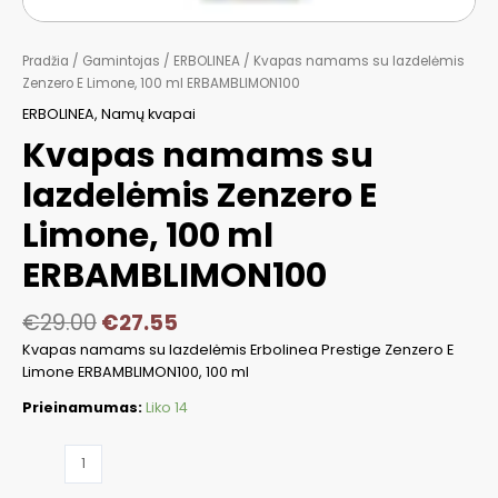
Pradžia
/
Gamintojas
/
ERBOLINEA
/ Kvapas namams su lazdelėmis
Zenzero E Limone, 100 ml ERBAMBLIMON100
ERBOLINEA
,
Namų kvapai
Kvapas namams su
lazdelėmis Zenzero E
Limone, 100 ml
ERBAMBLIMON100
€
29.00
€
27.55
Kvapas namams su lazdelėmis Erbolinea Prestige Zenzero E
Limone ERBAMBLIMON100, 100 ml
Prieinamumas:
Liko 14
produkto
kiekis: