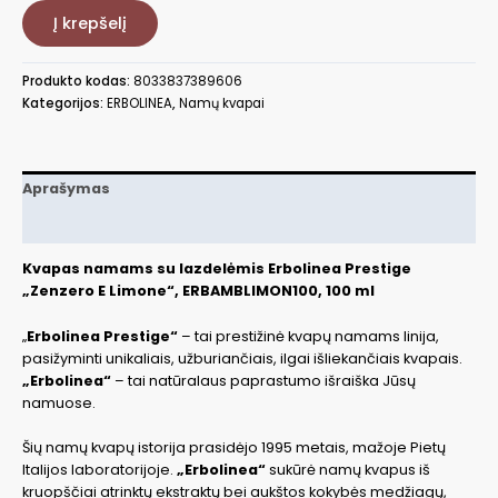
Kvapas
Į krepšelį
namams
su
lazdelėmis
Produkto kodas:
8033837389606
Zenzero
Kategorijos:
ERBOLINEA
,
Namų kvapai
E
Limone,
100
ml
Aprašymas
ERBAMBLIMON100
Papildoma informacija
Kvapas namams su lazdelėmis Erbolinea Prestige
„Zenzero E Limone“, ERBAMBLIMON100, 100 ml
„
Erbolinea Prestige“
– tai prestižinė kvapų namams linija,
pasižyminti unikaliais, užburiančiais, ilgai išliekančiais kvapais.
„Erbolinea“
– tai natūralaus paprastumo išraiška Jūsų
namuose.
Šių namų kvapų istorija prasidėjo 1995 metais, mažoje Pietų
Italijos laboratorijoje.
„Erbolinea“
sukūrė namų kvapus iš
kruopščiai atrinktų ekstraktų bei aukštos kokybės medžiagų,