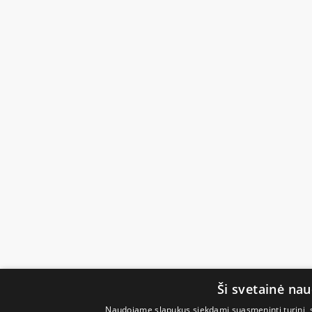
Ši svetainė na
Naudojame slapukus siekdami suasmeninti turinį, sk