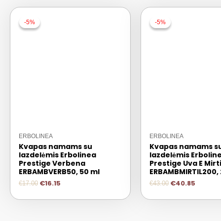
-5%
-5%
-5%
-5%
ERBOLINEA
ERBOLINEA
Kvapas namams su
Kvapas namams s
lazdelėmis Erbolinea
lazdelėmis Erbolin
Prestige Verbena
Prestige Uva E Mirtil
ERBAMBVERB50, 50 ml
ERBAMBMIRTIL200, 
€
16.15
€
40.85
€
17.00
€
43.00