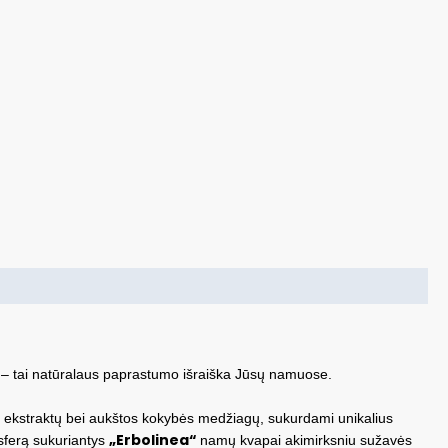
“
– tai natūralaus paprastumo išraiška Jūsų namuose.
 ekstraktų bei aukštos kokybės medžiagų, sukurdami unikalius
„Erbolinea“
osferą sukuriantys
namų kvapai akimirksniu sužavės