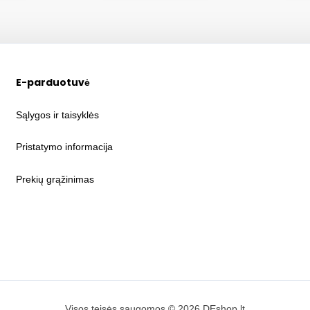
E-parduotuvė
Sąlygos ir taisyklės
Pristatymo informacija
Prekių grąžinimas
Visos teisės saugomos © 2026 DEshop.lt