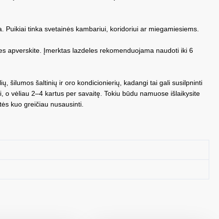
. Puikiai tinka svetainės kambariui, koridoriui ar miegamiesiems.
eles apverskite. Įmerktas lazdeles rekomenduojama naudoti iki 6
ilumos šaltinių ir oro kondicionierių, kadangi tai gali susilpninti
o vėliau 2–4 kartus per savaitę. Tokiu būdu namuose išlaikysite
tės kuo greičiau nusausinti.