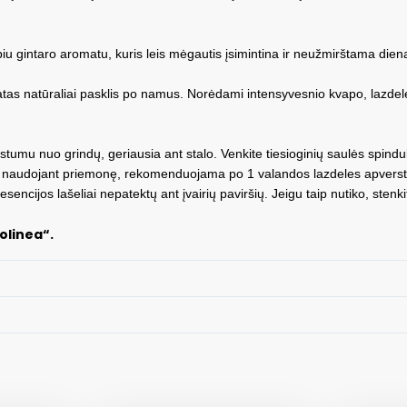
 gintaro aromatu, kuris leis mėgautis įsimintina ir neužmirštama diena
omatas natūraliai pasklis po namus. Norėdami intensyvesnio kvapo, lazd
nuo grindų, geriausia ant stalo. Venkite tiesioginių saulės spindulių, š
 naudojant priemonę, rekomenduojama po 1 valandos lazdeles apversti, 
cijos lašeliai nepatektų ant įvairių paviršių. Jeigu taip nutiko, stenki
olinea“.