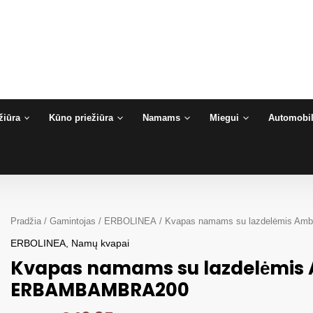
žiūra
Kūno priežiūra
Namams
Miegui
Automobil
Pradžia
/
Gamintojas
/
ERBOLINEA
/ Kvapas namams su lazdelėmis A
ERBOLINEA
,
Namų kvapai
Kvapas namams su lazdelėmis 
ERBAMBAMBRA200