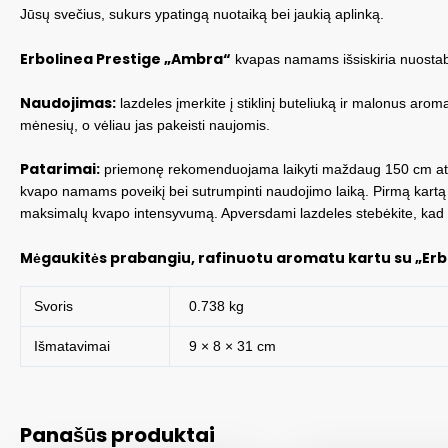
Jūsų svečius, sukurs ypatingą nuotaiką bei jaukią aplinką.
Erbolinea Prestige „Ambra“
kvapas namams išsiskiria nuostabiu
Naudojimas:
lazdeles įmerkite į stiklinį buteliuką ir malonus ar
mėnesių, o vėliau jas pakeisti naujomis.
Patarimai:
priemonę rekomenduojama laikyti maždaug 150 cm atstumu 
kvapo namams poveikį bei sutrumpinti naudojimo laiką. Pirmą kartą
maksimalų kvapo intensyvumą. Apversdami lazdeles stebėkite, kad esen
Mėgaukitės prabangiu, rafinuotu aromatu kartu su „Erb
Svoris
0.738 kg
Išmatavimai
9 × 8 × 31 cm
Panašūs produktai