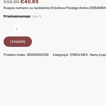
€
40.85
€
43.00
Kvapas namams su lazdelėmis Erbolinea Prestige Ambra ERBAMB
Prieinamumas:
Liko 9
produkto
kiekis:
Kvapas
Į krepšelį
namams
su
lazdelėmis
Produkto kodas:
8055595002290
Kategorijos:
ERBOLINEA
,
Namų kvap
Ambra,
200
ml
ERBAMBAMBRA200