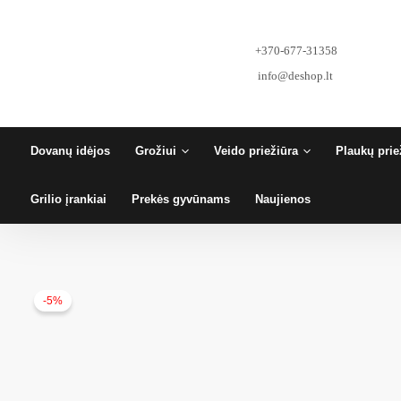
Pereiti
prie
turinio
+370-677-31358
info@deshop.lt
Dovanų idėjos
Grožiui
Veido priežiūra
Plaukų prie
Grilio įrankiai
Prekės gyvūnams
Naujienos
-5%