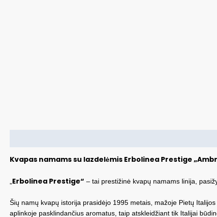
Aprašymas
Papildoma informacija
Kvapas namams su lazdelėmis Erbolinea Prestige „Amb
Erbolinea Prestige“
„
– tai prestižinė kvapų namams linija, pasižym
Šių namų kvapų istorija prasidėjo 1995 metais, mažoje Pietų Italijos 
aplinkoje pasklindančius aromatus, taip atskleidžiant tik Italijai bū