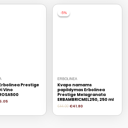
-5%
-5%
A
ERBOLINEA
Erbolinea Prestige
Kvapo namams
i Vino
papildymas Erbolinea
ROSA500
Prestige Melagranata
ERBAMBRICMEL250, 250 ml
5.05
€
41.80
€
44.00