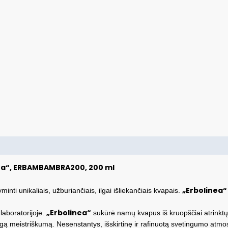
ra“, ERBAMBAMBRA200, 200 ml
„Erbolinea
inti unikaliais, užburiančiais, ilgai išliekančiais kvapais.
„Erbolinea“
laboratorijoje.
sukūrė namų kvapus iš kruopščiai atrinktų
dingą meistriškumą. Nesenstantys, išskirtinę ir rafinuotą svetingumo atm