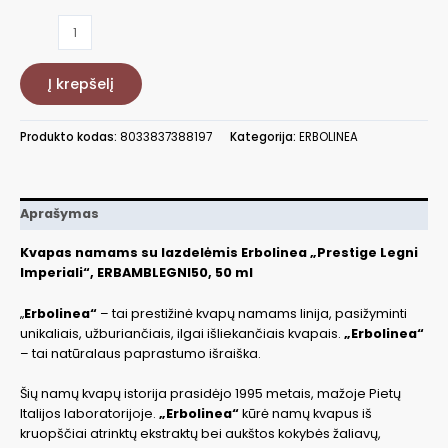
produkto
kiekis:
Kvapas
Į krepšelį
namams
su
lazd
Produkto kodas:
8033837388197
Kategorija:
ERBOLINEA
Legni,
50
ml
ERBAMBLEGNI50
Aprašymas
Kvapas namams su lazdelėmis Erbolinea „Prestige Legni
Imperiali“, ERBAMBLEGNI50, 50 ml
„
Erbolinea“
– tai prestižinė kvapų namams linija, pasižyminti
unikaliais, užburiančiais, ilgai išliekančiais kvapais.
„Erbolinea“
– tai natūralaus paprastumo išraiška.
Šių namų kvapų istorija prasidėjo 1995 metais, mažoje Pietų
Italijos laboratorijoje.
„Erbolinea“
kūrė namų kvapus iš
kruopščiai atrinktų ekstraktų bei aukštos kokybės žaliavų,