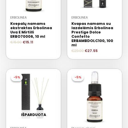
ERBOLINEA
ERBOLINEA
Kvepalų namams
Kvapas namams su
ekstraktas Erbolinea
lazdelėmis Erbolinea
Uva E Mirtilli
Prestige Dolce
ERBO70006, 10 ml
Confetto
ERBAMBDOLC100, 100
€
15.90
€
15.11
ml
€
29.00
€
27.55
-5%
-5%
-5%
-5%
IŠPARDUOTA