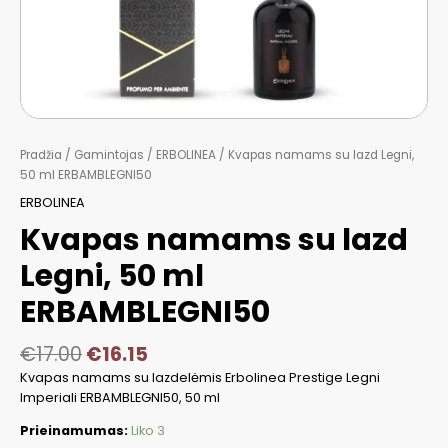
Pradžia
/
Gamintojas
/
ERBOLINEA
/ Kvapas namams su lazd Legni,
50 ml ERBAMBLEGNI50
ERBOLINEA
Kvapas namams su lazd
Legni, 50 ml
ERBAMBLEGNI50
€
17.00
€
16.15
Kvapas namams su lazdelėmis Erbolinea Prestige Legni
Imperiali ERBAMBLEGNI50, 50 ml
Prieinamumas:
Liko 3