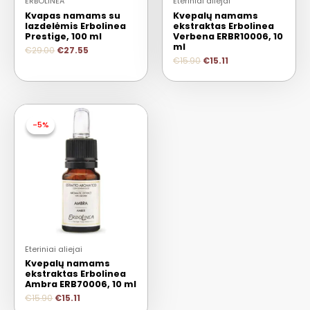
ERBOLINEA
Eteriniai aliejai
Kvapas namams su
Kvepalų namams
lazdelėmis Erbolinea
ekstraktas Erbolinea
Prestige, 100 ml
Verbena ERBR10006, 10
ml
€
29.00
€
27.55
€
15.90
€
15.11
-5%
-5%
Eteriniai aliejai
Kvepalų namams
ekstraktas Erbolinea
Ambra ERB70006, 10 ml
€
15.90
€
15.11