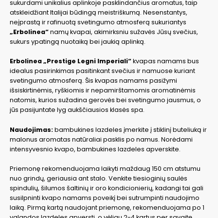
sukurdami unikalius aplinkoje pasklindančius aromatus, taip
atskleidžiant Italijai būdingą meistriškumą. Nesenstantys,
neįprastą ir rafinuotą svetingumo atmosferą sukuriantys
„Erbolinea“
namų kvapai, akimirksniu sužavės Jūsų svečius,
sukurs ypatingą nuotaiką bei jaukią aplinką.
Erbolinea „Prestige Legni Imperiali“
kvapas namams bus
idealus pasirinkimas pasitinkant svečius ir namuose kuriant
svetingumo atmosferą. Šis kvapas namams pasižymi
išsiskirtinėmis, ryškiomis ir nepamirštamomis aromatinėmis
natomis, kurios sužadina gerovės bei svetingumo jausmus, o
jūs pasijuntate lyg aukščiausios klasės spa.
Naudojimas:
bambukines lazdeles įmerkite į stiklinį buteliuką ir
malonus aromatas natūraliai pasklis po namus. Norėdami
intensyvesnio kvapo, bambukines lazdeles apverskite.
Priemonę rekomenduojama laikyti maždaug 150 cm atstumu
nuo grindų, geriausia ant stalo. Venkite tiesioginių saulės
spindulių, šilumos šaltinių ir oro kondicionierių, kadangi tai gali
susilpninti kvapo namams poveikį bei sutrumpinti naudojimo
laiką. Pirmą kartą naudojant priemonę, rekomenduojama po 1
valandos lazdeles apversti, o vėliau 2-4 kartus per savaitę.