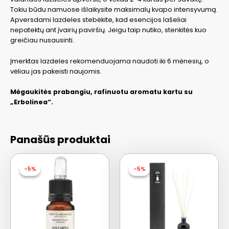
Tokiu būdu namuose išlaikysite maksimalų kvapo intensyvumą.
Apversdami lazdeles stebėkite, kad esencijos lašeliai
nepatektų ant įvairių paviršių. Jeigu taip nutiko, stenkitės kuo
greičiau nusausinti.
Įmerktas lazdeles rekomenduojama naudoti iki 6 mėnesių, o
vėliau jas pakeisti naujomis.
Mėgaukitės prabangiu, rafinuotu aromatu kartu su
„Erbolinea“.
Panašūs produktai
-5%
-5%
-5%
-5%