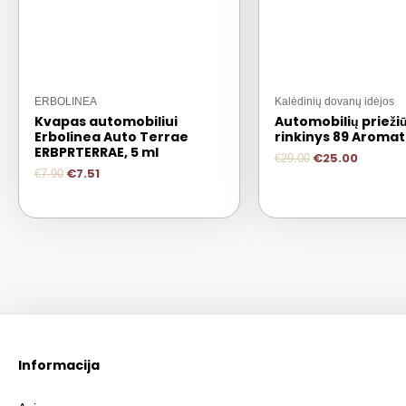
ERBOLINEA
Kalėdinių dovanų idėjos
Kvapas automobiliui
Automobilių prieži
Erbolinea Auto Terrae
rinkinys 89 Aromat
ERBPRTERRAE, 5 ml
€
25.00
€
29.00
€
7.51
€
7.90
Informacija