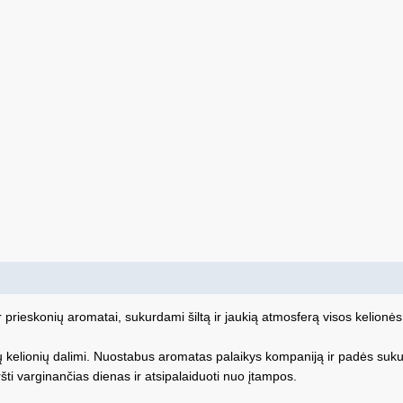
r prieskonių aromatai, sukurdami šiltą ir jaukią atmosferą visos kelionė
 kelionių dalimi. Nuostabus aromatas palaikys kompaniją ir padės sukur
ti varginančias dienas ir atsipalaiduoti nuo įtampos.