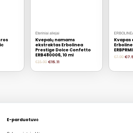
Eteriniai aliejai
ERBOLINE
ūros
Kvepalų namams
Kvapas 
ic
ekstraktas Erbolinea
Erboline
Prestige Dolce Confetto
ERBPRMIR
ERB480006, 10 ml
€
7.
€
7.90
€
15.11
€
15.90
E-parduotuvė