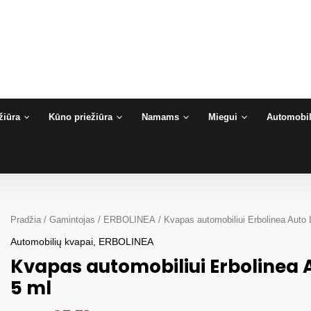
žiūra
Kūno priežiūra
Namams
Miegui
Automobil
Pradžia
/
Gamintojas
/
ERBOLINEA
/ Kvapas automobiliui Erbolinea Au
Automobilių kvapai
,
ERBOLINEA
Kvapas automobiliui Erbolinea
5 ml