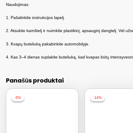
Naudojimas:
1. Pašalinkite instrukcijos lapelį.
2. Atsukite kamštelį ir nuimkite plastikinį, apsauginį dangtelį. Vėl užs
3. Kvapų buteliuką pakabinkite automobilyje.
4. Kas 3–4 dienas suplakite buteliuką, kad kvapas būtų intensyvesni
Panašūs produktai
-5%
-5%
-14%
-14%