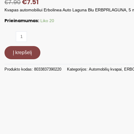
€
7.51
€
7.90
Kvapas automobiliui Erbolinea Auto Laguna Blu ERBPRLAGUNA, 5 
Prieinamumas:
Liko 20
produkto
kiekis:
Kvapas
Į krepšelį
automobiliui
Erbolinea
Auto
Produkto kodas:
8033837390220
Kategorijos:
Automobilių kvapai
,
ERB
Laguna
Blu
ERBPRLAGUNA,
5
ml