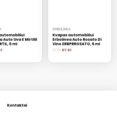
A
ERBOLINEA
automobiliui
Kvapas automobiliui
a Auto Uva E Mirtilli
Erbolinea Auto Rosato Di
TIL, 5 ml
Vino ERBPRROSATO, 5 ml
51
€
7.51
€
7.90
Kontaktai