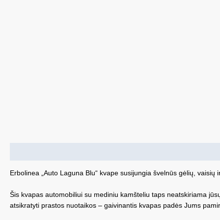
Aprašymas
Erbolinea „Auto Laguna Blu“ kvape susijungia švelnūs gėlių, vaisių i
Šis kvapas automobiliui su mediniu kamšteliu taps neatskiriama jūsų
atsikratyti prastos nuotaikos – gaivinantis kvapas padės Jums pamirš