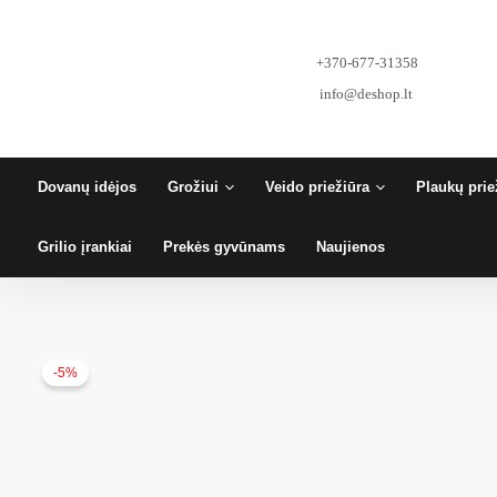
Pereiti
prie
turinio
+370-677-31358
info@deshop.lt
Dovanų idėjos
Grožiui
Veido priežiūra
Plaukų prie
Grilio įrankiai
Prekės gyvūnams
Naujienos
-5%