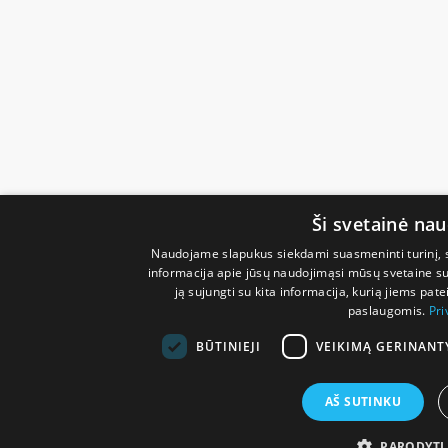
Ši svetainė na
Naudojame slapukus siekdami suasmeninti turinį, sk
informacija apie jūsų naudojimąsi mūsų svetaine su 
ją sujungti su kita informacija, kurią jiems pate
paslaugomis.
Pri
BŪTINIEJI
VEIKIMĄ GERINANT
AŠ SUTINKU
PARODYTI