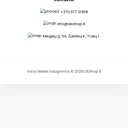
+370 677 31358
info@deshop.lt
Megėjų g. 5A, Žukiškių k., Trakų r.
Visos teisės saugomos © 2026 DEshop.lt