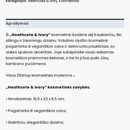
Kategorijos:
Heathcote & Ivory
,
Kosmetinės
SMFG8507
Aprašymas
Ši
„Heathcote & Ivory“
kosmetinė išsiskiria akį traukiančiu, itin
stilingu ir žaismingu dizainu. Vidutinio dydžio kosmetinė
pagaminta iš veganiškos odos ir dekoruota paukščiais, su
aukso spalvos akcentais. Joje sutalpinsite visas reikiamas
kosmetikos priemones kelionei, o be to ji bus puiki Jūsų
kambario puošmena.
Visos DEshop kosmetinės moterims→
„Heathcote & Ivory“ kosmetinės savybės:
• Išmatavimai: 16,5 x 22 x 6,5 cm;
• Pagaminta iš veganiškos odos;
• Išskirtinio, elegantiško dizaino;