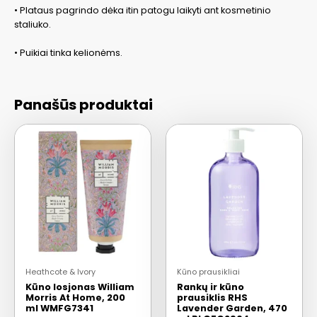
• Plataus pagrindo dėka itin patogu laikyti ant kosmetinio
staliuko.
• Puikiai tinka kelionėms.
Panašūs produktai
Heathcote & Ivory
Kūno prausikliai
Kūno losjonas William
Rankų ir kūno
Morris At Home, 200
prausiklis RHS
ml WMFG7341
Lavender Garden, 470