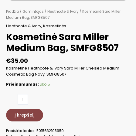
Pradžia
/
Gamintojas
/
Heathcote & Ivory
/ Kosmetinė Sara Miller
Medium Bag, SMFG8507
Heathcote & Ivory
,
Kosmetinės
Kosmetinė Sara Miller
Medium Bag, SMFG8507
€
35.00
Kosmetinė Heathcote & Ivory Sara Miller Chelsea Medium
Cosmetic Bag Navy, SMFG8507
Prieinamumas:
Liko 5
produkto
kiekis:
Kosmetinė
Į krepšelį
Sara
Miller
Medium
Produkto kodas:
5015632105950
Bag,