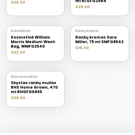
ml RLGFG2964
€
26.00
€
26.00
Kosmetinės
Rankų kremai
Kosmetinė William
Rankų kremas Sara
Morris Medium Wash
Miller, 75 ml SMFG8542
Bag, WMFG2540
€
15.00
€
22.00
Kūno prausikliai
Skystas rankų muilas
RHS Home Grown, 470
ml RHGFG6655
€
26.00