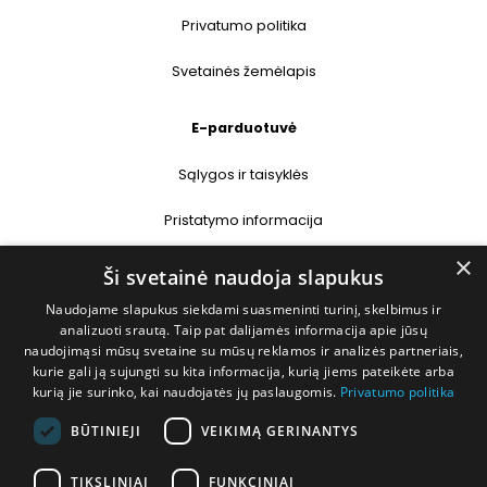
Privatumo politika
Svetainės žemėlapis
E-parduotuvė
Sąlygos ir taisyklės
Pristatymo informacija
×
Prekių grąžinimas
Ši svetainė naudoja slapukus
Naudojame slapukus siekdami suasmeninti turinį, skelbimus ir
Kontaktai
analizuoti srautą. Taip pat dalijamės informacija apie jūsų
naudojimąsi mūsų svetaine su mūsų reklamos ir analizės partneriais,
+370 677 31358
kurie gali ją sujungti su kita informacija, kurią jiems pateikėte arba
kurią jie surinko, kai naudojatės jų paslaugomis.
Privatumo politika
info@deshop.lt
BŪTINIEJI
VEIKIMĄ GERINANTYS
Megėjų g. 5A, Žukiškių k., Trakų r.
TIKSLINIAI
FUNKCINIAI