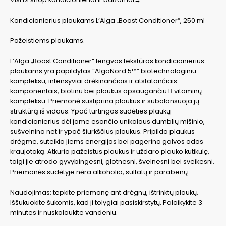
Kondicionierius plaukams L’Alga „Boost Conditioner“, 250 ml
Pažeistiems plaukams.
L’Alga „Boost Conditioner“ lengvos tekstūros kondicionierius
plaukams yra papildytas “AlgaNord 5™” biotechnologiniu
kompleksu, intensyviai drėkinančiais ir atstatančiais
komponentais, biotinu bei plaukus apsaugančiu B vitaminų
kompleksu. Priemonė sustiprina plaukus ir subalansuoja jų
struktūrą iš vidaus. Ypač turtingos sudėties plaukų
kondicionierius dėl jame esančio unikalaus dumblių mišinio,
sušvelnina net ir ypač šiurkščius plaukus. Pripildo plaukus
drėgme, suteikia jiems energijos bei pagerina galvos odos
kraujotaką. Atkuria pažeistus plaukus ir uždaro plauko kutikulę,
taigi jie atrodo gyvybingesni, glotnesni, švelnesni bei sveikesni.
Priemonės sudėtyje nėra alkoholio, sulfatų ir parabenų.
Naudojimas: tepkite priemonę ant drėgnų, ištrinktų plaukų.
Iššukuokite šukomis, kad ji tolygiai pasiskirstytų. Palaikykite 3
minutes ir nuskalaukite vandeniu.