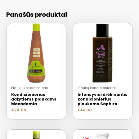
Panašūs produktai
Plaukų kondicionieriai
Plaukų kondicionieriai
Kondicionierius
Intensyviai drėkinantis
dažytiems plaukams
kondicionierius
Macadamia
plaukams Saphira
€
24.00
€
14.00
-10%
-10%