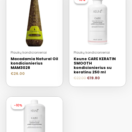
Plaukų kondicionieriai
Plaukų kondicionieriai
Macadamia Natural Oil
Keune CARE KERATIN
kondicionierius
SMOOTH
MAM3028
kondicionierius su
keratinu 250 ml
€
26.00
€
22.00
€
19.80
-10%
-10%