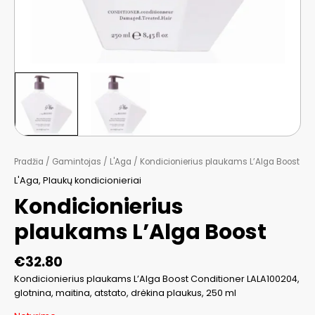
Pradžia
/
Gamintojas
/
L'Aga
/ Kondicionierius plaukams L’Alga Boost
L'Aga
,
Plaukų kondicionieriai
Kondicionierius
plaukams L’Alga Boost
€
32.80
Kondicionierius plaukams L’Alga Boost Conditioner LALA100204,
glotnina, maitina, atstato, drėkina plaukus, 250 ml