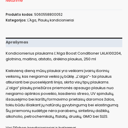
Neturime
Produkto kodas:
5060558800052
Kategorijos:
L'Aga
,
Plaukų kondicionieriai
Aprašymas
Kondicionierius plaukams L’Alga Boost Conditioner LALA100204,
glotnina, maitina, atstato, drėkina plaukus, 250 ml
Kiekvieną dieną mūsų plaukai yra veikiami įvairių išorinių
veiksnių, kas neigiamai veikia jų būklę. „L’alga“- tai plaukus
atkurianti bei puoselėjanti linija, skirta visų tipų plaukams.
„L’alga“ plaukų priežiūros priemonės apsaugo plaukus nuo
neigiamo aplinkos poveikio, kasdienio streso, UV spindulių,
išsausėjimo bei karštų formavimo prietaisų daromos žalos,
tokiu būdu išlaikant jų natūralų gyvybingumą bei elastingumą.
Šių priemonių sudėtyje nėra parabenų, sintetinių dažiklių,
alkoholio, petrochemikalų, ftalatų, druskų, GMO bei SLES.
Visi DEshop kondicionieriai ir balzamai→