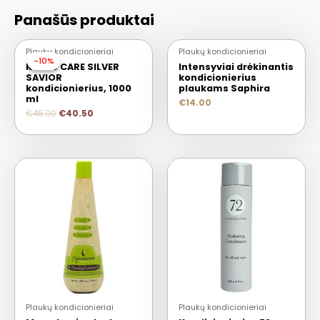
Panašūs produktai
Plaukų kondicionieriai
Plaukų kondicionieriai
-10%
-10%
Keune CARE SILVER
Intensyviai drėkinantis
SAVIOR
kondicionierius
kondicionierius, 1000
plaukams Saphira
ml
€
14.00
€
45.00
€
40.50
Plaukų kondicionieriai
Plaukų kondicionieriai