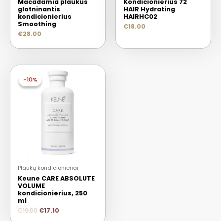
Macadamia plaukus
Kondicionierius 72
glotninantis
HAIR Hydrating
kondicionierius
HAIRHC02
Smoothing
€
18.00
€
28.00
-10%
-10%
Plaukų kondicionieriai
Keune CARE ABSOLUTE
VOLUME
kondicionierius, 250
ml
€
19.00
€
17.10