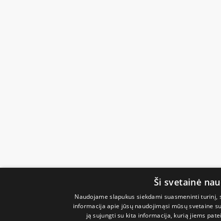
Ši svetainė na
Naudojame slapukus siekdami suasmeninti turinį, sk
informacija apie jūsų naudojimąsi mūsų svetaine su 
ją sujungti su kita informacija, kurią jiems pate