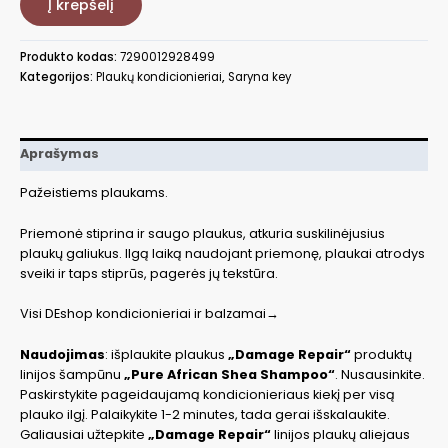
Į krepšelį
pažeistiems
plaukams,
500
Produkto kodas:
7290012928499
ml
Kategorijos:
Plaukų kondicionieriai
,
Saryna key
DR0500TCO
Aprašymas
Pažeistiems plaukams.
Priemonė stiprina ir saugo plaukus, atkuria suskilinėjusius
plaukų galiukus. Ilgą laiką naudojant priemonę, plaukai atrodys
sveiki ir taps stiprūs, pagerės jų tekstūra.
Visi DEshop kondicionieriai ir balzamai→
Naudojimas
: išplaukite plaukus
„Damage Repair“
produktų
linijos šampūnu
„Pure African Shea Shampoo“
. Nusausinkite.
Paskirstykite pageidaujamą kondicionieriaus kiekį per visą
plauko ilgį. Palaikykite 1-2 minutes, tada gerai išskalaukite.
Galiausiai užtepkite
„Damage Repair“
linijos plaukų aliejaus