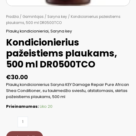
Pradžia
/
Gamintojas
/
Saryna key
/ Kondicionierius pažeistiems
plaukams, 500 ml DR0500TCO
Plaukų kondicionieriai
,
Saryna key
Kondicionierius
pažeistiems plaukams,
500 ml DR0500TCO
€
30.00
Plaukų kondicionierius Saryna KEY Damage Repair Pure African
Shea Conditioner, su taukmedžio sviestu, atstatomasis, skirtas
pažeistiems plaukams, 500 ml
Prieinamumas:
Liko 20
produkto
kiekis:
Kondicionierius