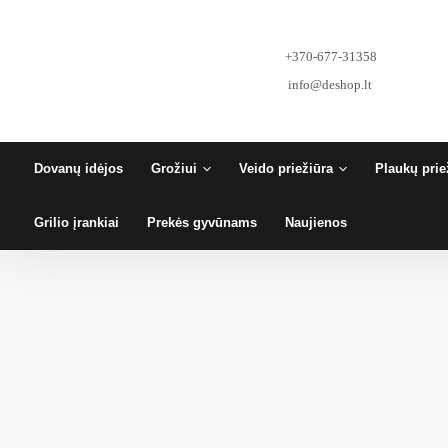
Pereiti
prie
turinio
+370-677-31358
info@deshop.lt
Dovanų idėjos
Grožiui
Veido priežiūra
Plaukų prie
Grilio įrankiai
Prekės gyvūnams
Naujienos