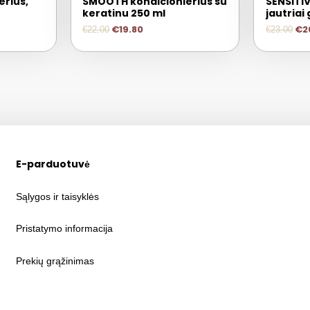
erius,
SMOOTH kondicionierius su
SENSITIV
keratinu 250 ml
jautriai
€
19.80
€
2
€
22.00
€
23.00
E-parduotuvė
Sąlygos ir taisyklės
Pristatymo informacija
Prekių grąžinimas