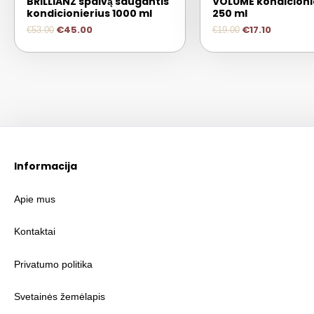
BRILLIANZ spalvą saugantis
VOLUME kondicioni
kondicionierius 1000 ml
250 ml
€
45.00
€
17.10
€
53.00
€
19.00
Informacija
Apie mus
Kontaktai
Privatumo politika
Svetainės žemėlapis