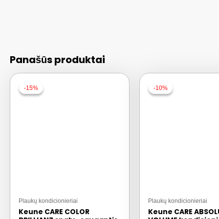
Panašūs produktai
-15%
-15%
-10%
-10%
Plaukų kondicionieriai
Plaukų kondicionieriai
Keune CARE COLOR
Keune CARE ABSOL