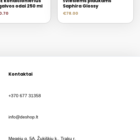
E kondicionierius
šviesiems plaukams
 galvos odai 250 ml
Saphira Glossy
0.70
€
78.00
Kontaktai
+370 677 31358
info@deshop.lt
Megėjų g. 5A, Žukiškių k., Trakų r.