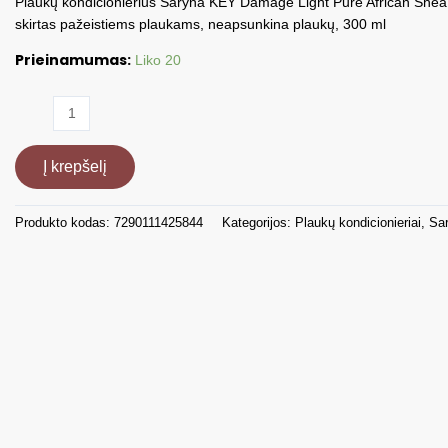
Plaukų kondicionierius Saryna KEY Damage Light Pure African Shea
skirtas pažeistiems plaukams, neapsunkina plaukų, 300 ml
Prieinamumas:
Liko 20
produkto
kiekis:
Kondicionier
Į krepšelį
pažeist
plauk
Light,
Produkto kodas:
7290111425844
Kategorijos:
Plaukų kondicionieriai
,
Sa
300
ml
DL0300TCO