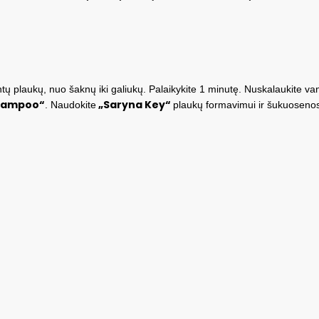
ntų plaukų, nuo šaknų iki galiukų. Palaikykite 1 minutę. Nuskalaukite va
Shampoo“
„Saryna Key“
. Naudokite
plaukų formavimui ir šukuosenos