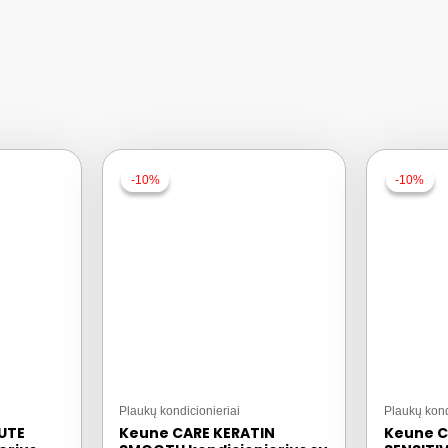
-10%
-10%
-10%
-10%
Plaukų kondicionieriai
Plaukų kond
UTE
Keune CARE KERATIN
Keune C