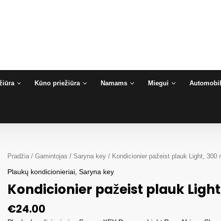
žiūra
Kūno priežiūra
Namams
Miegui
Automobil
Pradžia
/
Gamintojas
/
Saryna key
/ Kondicionier pažeist plauk Light, 30
Plaukų kondicionieriai
,
Saryna key
Kondicionier pažeist plauk Lig
€
24.00