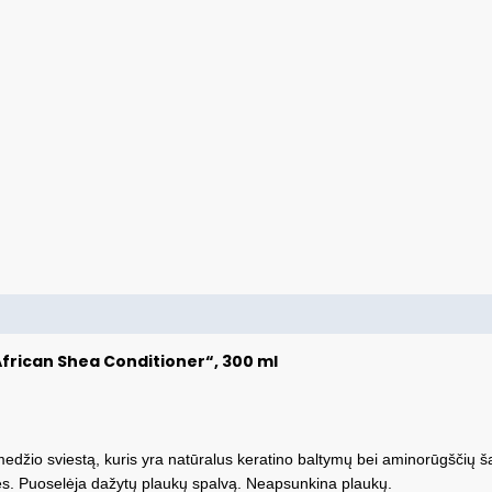
frican Shea Conditioner“, 300 ml
džio sviestą, kuris yra natūralus keratino baltymų bei aminorūgščių ša
ies. Puoselėja dažytų plaukų spalvą. Neapsunkina plaukų.