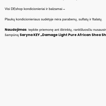
Visi DEshop kondicionieriai ir balzamai→
Plaukų kondicionieriaus sudėtyje nėra parabenų, sulfatų ir ftalatų.
Naudojimas
: tepkite priemonę ant ištrinktų, rankšluosčiu nusausi
Saryna KEY „Damage Light Pure African Shea 
šampūną