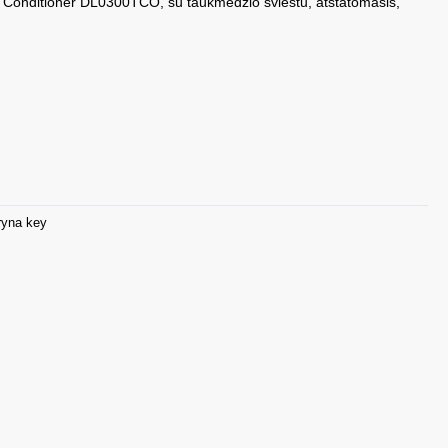
 Conditioner DL0300TCO, su taukmedžio sviestu, atstatomasis,
ryna key