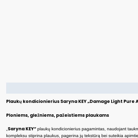
Aprašymas
Plaukų kondicionierius Saryna KEY „Damage Light Pure A
Ploniems, gležniems, pažeistiems plaukams
Saryna KEY“
„
plaukų kondicionierius pagamintas, naudojant taukme
kompleksu stiprina plaukus, pagerina jų tekstūrą bei suteikia apimt