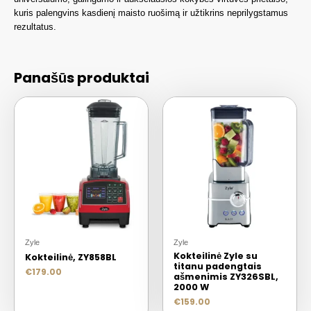
kuris palengvins kasdienį maisto ruošimą ir užtikrins neprilygstamus
rezultatus.
Panašūs produktai
Zyle
Zyle
Kokteilinė Zyle su
Kokteilinė, ZY858BL
titanu padengtais
€
179.00
ašmenimis ZY326SBL,
2000 W
€
159.00