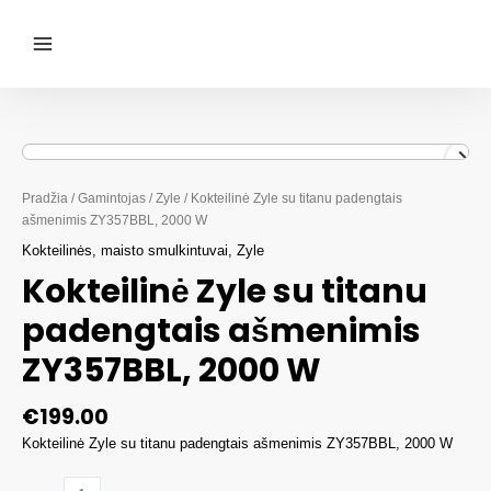
Pereiti
prie
turinio
Main
Menu
Pradžia
/
Gamintojas
/
Zyle
/ Kokteilinė Zyle su titanu padengtais
ašmenimis ZY357BBL, 2000 W
Kokteilinės, maisto smulkintuvai
,
Zyle
Kokteilinė Zyle su titanu
padengtais ašmenimis
ZY357BBL, 2000 W
€
199.00
Kokteilinė Zyle su titanu padengtais ašmenimis ZY357BBL, 2000 W
produkto