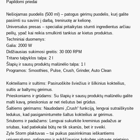
Papildomi priedai
Nešiojamas puodelis (500 ml) – patogus gėrimų puodelis, kurį galite
pasiimti su savimi į darbą, treniruotę ar kelionę.
Universalus presas – specialiai pritaikytas stumti ingredientus arčiau
peilių, ypač kai reikia smulkinti tankius ar kietus produktus.
Techniniai duomenys:
Galia: 2000 W
Didžiausias sukimosi greitis: 30 000 RPM
Tritano talpyklos talpa: 2 l
Šlapių ir sausų produktų malūnėlio talpa: 1 l
Programos: Smoothies, Pulse, Crush, Grinder, Auto Clean
Kokteiliams ir sultims: Pasiruoškite šviežius ir šilkinius kokteilius,
sultis ar baltymų gėrimus.
Prieskoniams ir grūdams: Su šlapių ir sausų produktų malūnėliu galite
malti kavą, prieskonius ar net riešutus bei grūdus.
Šaltiems gėrimams: Naudodami „Crush“ funkciją, lengvai sutraiškysite
ledukus, kad pasigamintumėte šaltus kokteilius ar gėrimus.
Sriuboms ir padažams: Lengvai sukurkite kreminius padažus ar
sriubas, kad patiekalai būtų ne tik skanūs, bet ir sveiki.
Zyle Storm plaktuvas – tai puikus pasirinkimas ieškantiems
universalumo, galingumo ir aukščiausios kokybės virtuvės prietaiso,