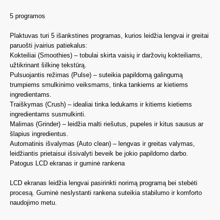
5 programos
Plaktuvas turi 5 išankstines programas, kurios leidžia lengvai ir greitai
paruošti įvairius patiekalus:
Kokteiliai (Smoothies) – tobulai skirta vaisių ir daržovių kokteiliams,
užtikrinant šilkinę tekstūrą.
Pulsuojantis režimas (Pulse) – suteikia papildomą galingumą
trumpiems smulkinimo veiksmams, tinka tankiems ar kietiems
ingredientams.
Traiškymas (Crush) – idealiai tinka ledukams ir kitiems kietiems
ingredientams susmulkinti.
Malimas (Grinder) – leidžia malti riešutus, pupeles ir kitus sausus ar
šlapius ingredientus.
Automatinis išvalymas (Auto clean) – lengvas ir greitas valymas,
leidžiantis prietaisui išsivalyti beveik be jokio papildomo darbo.
Patogus LCD ekranas ir guminė rankena
LCD ekranas leidžia lengvai pasirinkti norimą programą bei stebėti
procesą. Guminė neslystanti rankena suteikia stabilumo ir komforto
naudojimo metu.