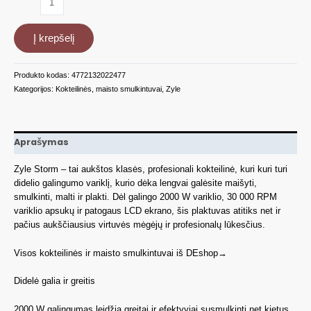
kiekis:
Kokteilinė
Į krepšelį
Zyle
su
titanu
Produkto kodas:
4772132022477
padengtais
Kategorijos:
Kokteilinės, maisto smulkintuvai
,
Zyle
ašmenimis
ZY357BBL,
2000
W
Aprašymas
Zyle Storm – tai aukštos klasės, profesionali kokteilinė, kuri kuri turi
didelio galingumo variklį, kurio dėka lengvai galėsite maišyti,
smulkinti, malti ir plakti. Dėl galingo 2000 W variklio, 30 000 RPM
variklio apsukų ir patogaus LCD ekrano, šis plaktuvas atitiks net ir
pačius aukščiausius virtuvės mėgėjų ir profesionalų lūkesčius.
Visos kokteilinės ir maisto smulkintuvai iš DEshop→
Didelė galia ir greitis
2000 W galingumas leidžia greitai ir efektyviai susmulkinti net kietus