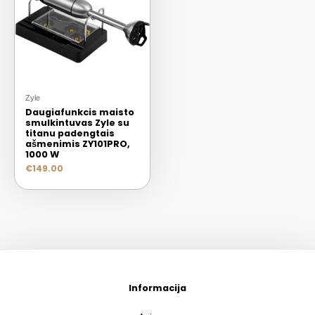
Zyle
Daugiafunkcis maisto
smulkintuvas Zyle su
titanu padengtais
ašmenimis ZY101PRO,
1000 W
€
149.00
Informacija