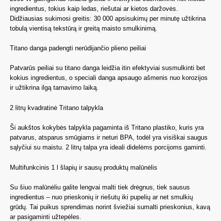
ingredientus, tokius kaip ledas, riešutai ar kietos daržovės.
Didžiausias sukimosi greitis: 30 000 apsisukimų per minutę užtikrina
tobulą vientisą tekstūrą ir greitą maisto smulkinimą.
Titano danga padengti nerūdijančio plieno peiliai
Patvarūs peiliai su titano danga leidžia itin efektyviai susmulkinti bet
kokius ingredientus, o speciali danga apsaugo ašmenis nuo korozijos
ir užtikrina ilgą tarnavimo laiką.
2 litrų kvadratinė Tritano talpykla
Ši aukštos kokybės talpykla pagaminta iš Tritano plastiko, kuris yra
patvarus, atsparus smūgiams ir neturi BPA, todėl yra visiškai saugus
sąlyčiui su maistu. 2 litrų talpa yra ideali didelėms porcijoms gaminti.
Multifunkcinis 1 l šlapių ir sausų produktų malūnėlis
Su šiuo malūnėliu galite lengvai malti tiek drėgnus, tiek sausus
ingredientus – nuo prieskonių ir riešutų iki pupelių ar net smulkių
grūdų. Tai puikus sprendimas norint šviežiai sumalti prieskonius, kavą
ar pasigaminti užtepėles.